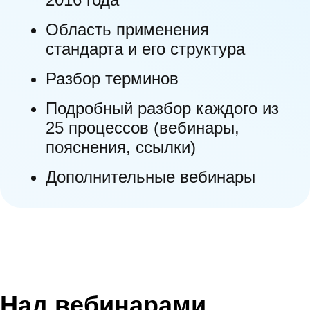
23. Реагирование на информацию об
Область применения
уязвимостях.
стандарта и его структура
24. Поиск уязвимостей в программном
Разбор терминов
обеспечении при эксплуатации.
Подробный разбор каждого из
25. Обеспечение безопасности при
25 процессов (вебинары,
выводе программного обеспечения из
пояснения, ссылки)
эксплуатации.
Дополнительные вебинары
Над вебинарами