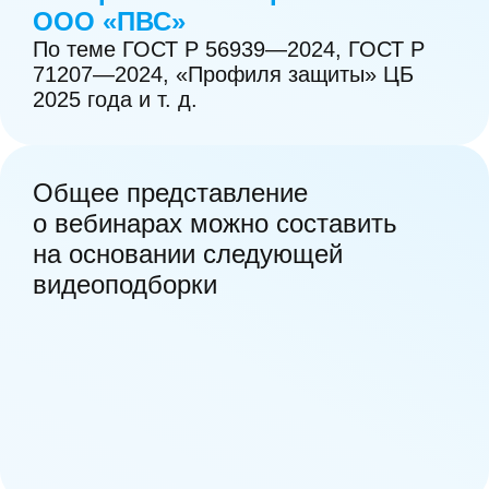
22. Обеспечение поддержки
ООО «ПВС»
программного обеспечения при
По теме ГОСТ Р 56939—2024, ГОСТ Р
эксплуатации пользователями.
71207—2024, «Профиля защиты» ЦБ
2025 года и т. д.
23. Реагирование на информацию об
уязвимостях.
Общее представление
24. Поиск уязвимостей в программном
о вебинарах можно составить
обеспечении при эксплуатации.
на основании следующей
видеоподборки
25. Обеспечение безопасности при
выводе программного обеспечения из
эксплуатации.
1. Планирование процессов
разработки безопасного программного
обеспечения.