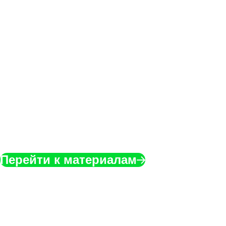
по ГОСТ Р 56939‑2
РБПО по ГОСТ
Р 56939‑2024
Предлагаем вашему вниманию материалы,
которые познакомят вашу команду
с методологией безопасной разработки
программного обеспечения
и ГОСТ Р 56939‑2024.
Перейти к материалам