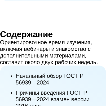
внедрения вредоносного программного
обеспечения через цепочки поставок.
18. Функциональное тестирование.
Содержание
19. Нефункциональное тестирование.
Ориентировочное время изучения,
20. Обеспечение безопасности при
включая вебинары и знакомство с
выпуске готовой к эксплуатации
дополнительными материалами,
версии программного обеспечения.
составит около двух рабочих недель.
21. Безопасная поставка программного
Начальный обзор ГОСТ Р
обеспечения пользователям.
56939—2024
22. Обеспечение поддержки
Причины введения ГОСТ Р
программного обеспечения при
56939—2024 взамен версии
эксплуатации пользователями.
2016 года