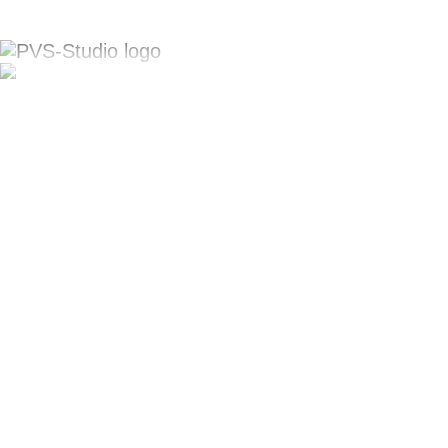
Информационный
ресурс
по разработке
безопасного
программного
обеспечения
(РБПО)