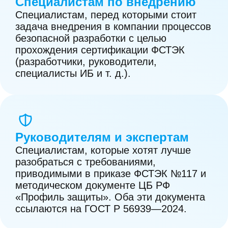
Специалистам по внедрению
обеспечения.
Специалистам, перед которыми стоит
задача внедрения в компании процессов
13. Обеспечение безопасности
безопасной разработки с целью
сборочной среды программного
прохождения сертификации ФСТЭК
(разработчики, руководители,
обеспечения.
специалисты ИБ и т. д.).
14. Управление доступом и контроль
целостности кода при разработке
программного обеспечения.
Руководителям и экспертам
15. Обеспечение безопасности
Специалистам, которые хотят лучше
используемых секретов.
разобраться с требованиями,
приводимыми в приказе ФСТЭК №117 и
16. Использование инструментов
методическом документе ЦБ РФ
«Профиль защиты». Оба эти документа
композиционного анализа.
ссылаются на ГОСТ Р 56939—2024.
17. Проверка кода на предмет