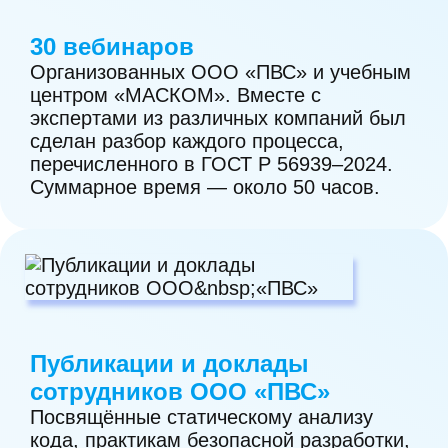
12. Использование безопасной
30 вебинаров
Организованных ООО «ПВС» и учебным
системы сборки программного
центром «МАСКОМ». Вместе с
обеспечения.
экспертами из различных компаний был
сделан разбор каждого процесса,
13. Обеспечение безопасности
перечисленного в ГОСТ Р 56939–2024.
сборочной среды программного
Суммарное время — около 50 часов.
обеспечения.
14. Управление доступом и контроль
целостности кода при разработке
программного обеспечения.
Публикации и доклады
15. Обеспечение безопасности
сотрудников ООО «ПВС»
используемых секретов.
Посвящённые статическому анализу
кода, практикам безопасной разработки,
16. Использование инструментов