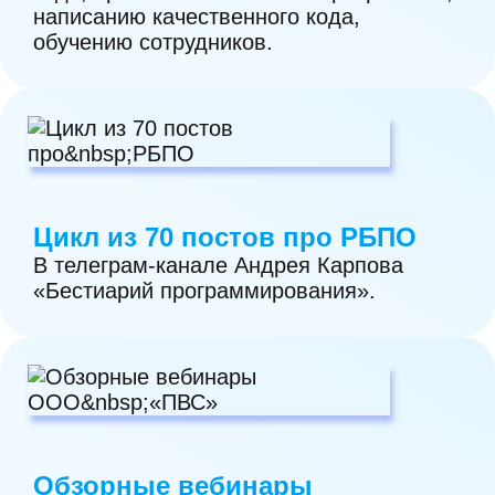
написанию качественного кода,
композиционного анализа.
обучению сотрудников.
17. Проверка кода на предмет
внедрения вредоносного программного
обеспечения через цепочки поставок.
18. Функциональное тестирование.
Цикл из 70 постов про РБПО
19. Нефункциональное тестирование.
В телеграм-канале Андрея Карпова
«Бестиарий программирования».
20. Обеспечение безопасности при
выпуске готовой к эксплуатации
версии программного обеспечения.
21. Безопасная поставка программного
обеспечения пользователям.
Обзорные вебинары