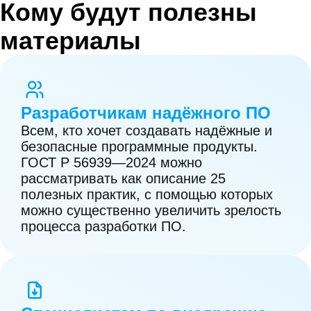
Кому будут полезны
7. Моделирование угроз и разработка
материалы
описания поверхности атаки.
8. Формирование и поддержание в
актуальном состоянии правил
Разработчикам надёжного ПО
кодирования.
Всем, кто хочет создавать надёжные и
9. Экспертиза исходного кода.
безопасные программные продукты.
ГОСТ Р 56939—2024 можно
10. Статический анализ исходного
рассматривать как описание 25
полезных практик, с помощью которых
кода.
можно существенно увеличить зрелость
процесса разработки ПО.
11. Динамический анализ кода
программы.
12. Использование безопасной
системы сборки программного