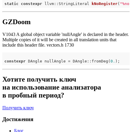
static
constexpr
 llvm::StringLiteral 
kNoRegister
(
"%nor
GZDoom
V1043 A global object variable 'nullAngle' is declared in the header.
Multiple copies of it will be created in all translation units that
include this header file. vectors.h 1730
constexpr
 DAngle nullAngle = DAngle::fromDeg(
0.
Хотите получить ключ
на использование анализатора
в пробный период?
Получить ключ
Достижения
Блог