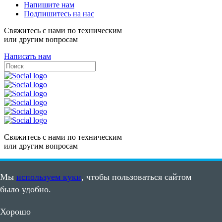
Напишите нам
Подпишитесь на нас
Свяжитесь с нами по техническим
или другим вопросам
Написать нам
Свяжитесь с нами по техническим
или другим вопросам
Написать нам
Мы
используем куки
, чтобы пользоваться сайтом
Карта сайта
было удобно.
Пользовательское соглашение
©2008 - 2026, ООО "ПВС"
Хорошо
ИНН: 7105502635