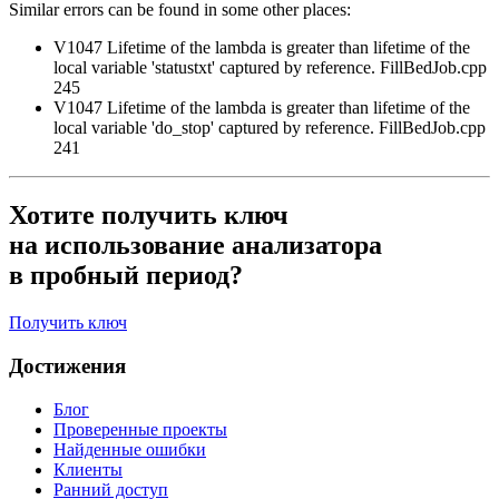
Similar errors can be found in some other places:
V1047 Lifetime of the lambda is greater than lifetime of the
local variable 'statustxt' captured by reference. FillBedJob.cpp
245
V1047 Lifetime of the lambda is greater than lifetime of the
local variable 'do_stop' captured by reference. FillBedJob.cpp
241
Хотите получить ключ
на использование анализатора
в пробный период?
Получить ключ
Достижения
Блог
Проверенные проекты
Найденные ошибки
Клиенты
Ранний доступ