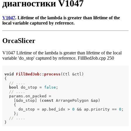
диагностики V1047
V1047
. Lifetime of the lambda is greater than lifetime of the
local variable captured by reference.
OrcaSlicer
V1047 Lifetime of the lambda is greater than lifetime of the local
variable 'do_stop' captured by reference. FillBedJob.cpp 250
void
FillBedJob::process
(Ctl &ctl)
{

// ....
bool
 do_stop = 
false
;

// ....
  params.on_packed =

    [&do_stop] (
const
 ArrangePolygon &ap)

    {

      do_stop = ap.bed_idx > 
0
 && ap.priority == 
0
;

    };

// ....