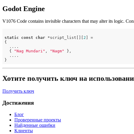
Godot Engine
V1076 Code contains invisible characters that may alter its logic. Cons
static
const
char
 *script_list[][
2
] =

{

  ....

  { 
"​Nag Mundari"
, 
"Nagm"
 },

  ....

Хотите получить ключ на использовани
Получить ключ
Достижения
Блог
Проверенные проекты
Найденные ошибки
Клиенты