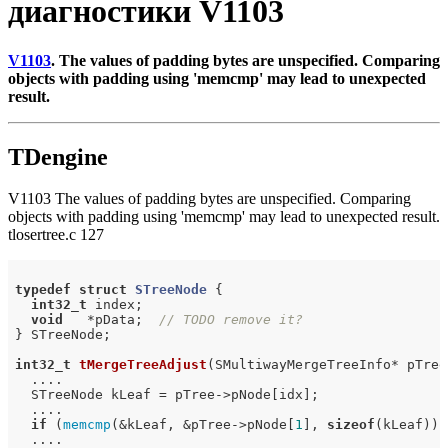
диагностики V1103
V1103
. The values of padding bytes are unspecified. Comparing
objects with padding using 'memcmp' may lead to unexpected
result.
TDengine
V1103 The values of padding bytes are unspecified. Comparing
objects with padding using 'memcmp' may lead to unexpected result.
tlosertree.c 127
typedef
struct
STreeNode
 {
int32_t
 index;

void
   *pData;  
// TODO remove it?
} STreeNode;

int32_t
tMergeTreeAdjust
(SMultiwayMergeTreeInfo* pTree
  ....

  STreeNode kLeaf = pTree->pNode[idx];

  ....

if
 (
memcmp
(&kLeaf, &pTree->pNode[
1
], 
sizeof
(kLeaf)) 
  ....
