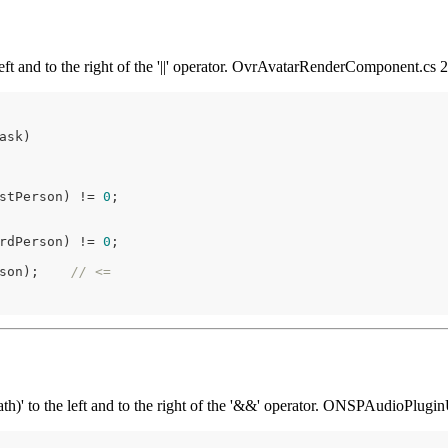
ft and to the right of the '||' operator. OvrAvatarRenderComponent.cs 
ask)
stPerson) != 
0
;

rdPerson) != 
0
;

son);    
// <=
ath)' to the left and to the right of the '&&' operator. ONSPAudioPlugi