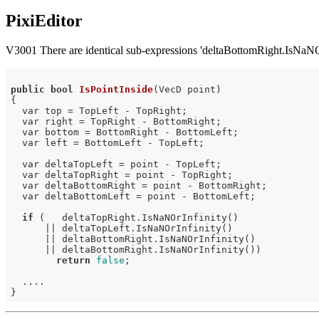
PixiEditor
V3001 There are identical sub-expressions 'deltaBottomRight.IsNaNOrInf
public
bool
IsPointInside
(VecD point)
{

  var top = TopLeft - TopRight;

  var right = TopRight - BottomRight;

  var bottom = BottomRight - BottomLeft;

  var left = BottomLeft - TopLeft;

  var deltaTopLeft = point - TopLeft;

  var deltaTopRight = point - TopRight;

  var deltaBottomRight = point - BottomRight;

  var deltaBottomLeft = point - BottomLeft;

if
 (   deltaTopRight.IsNaNOrInfinity()

      || deltaTopLeft.IsNaNOrInfinity()

      || deltaBottomRight.IsNaNOrInfinity()

      || deltaBottomRight.IsNaNOrInfinity())

return
false
;

  ....
