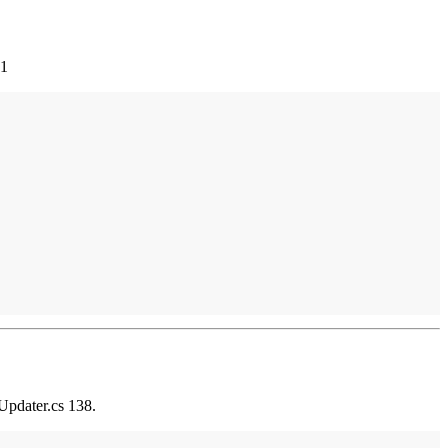
21
nUpdater.cs 138.