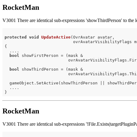
RocketMan
V3001 There are identical sub-expressions 'showThirdPerson' to the le
protected
void
UpdateActive
(OvrAvatar avatar,

                            ovrAvatarVisibilityFlags m
{

  ....

bool
 showFirstPerson = (mask &

                          ovrAvatarVisibilityFlags.Fir
bool
 showThirdPerson = (mask &

                          ovrAvatarVisibilityFlags.Thi
  gameObject.SetActive(showThirdPerson || showThirdPer
  ....

RocketMan
V3001 There are identical sub-expressions '!File.Exists(targetPluginP