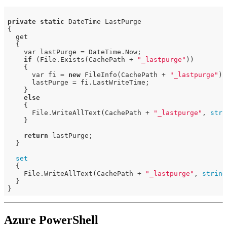
private
static
 DateTime LastPurge

{

  get

  {

    var lastPurge = DateTime.Now;

if
 (File.Exists(CachePath + 
"_lastpurge"
))

    {

      var fi = 
new
 FileInfo(CachePath + 
"_lastpurge"
);

      lastPurge = fi.LastWriteTime;

    }

else
    {

      File.WriteAllText(CachePath + 
"_lastpurge"
, 
stri
    }

return
 lastPurge;

  }

set
  {

    File.WriteAllText(CachePath + 
"_lastpurge"
, 
string
  }

Azure PowerShell