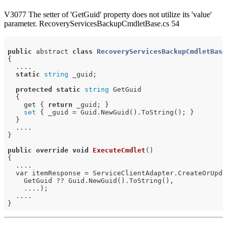
V3077 The setter of 'GetGuid' property does not utilize its 'value'
parameter. RecoveryServicesBackupCmdletBase.cs 54
public
 abstract 
class
RecoveryServicesBackupCmdletBase
{

  ....

static
string
 _guid;

protected
static
string
 GetGuid

  {

    get { 
return
 _guid; }

set
 { _guid = Guid.NewGuid().ToString(); }

  }

  ....

}

public
override
void
ExecuteCmdlet
()
{

  ....

  var itemResponse = ServiceClientAdapter.CreateOrUpda
    GetGuid ?? Guid.NewGuid().ToString(),

    ....);

  ....
