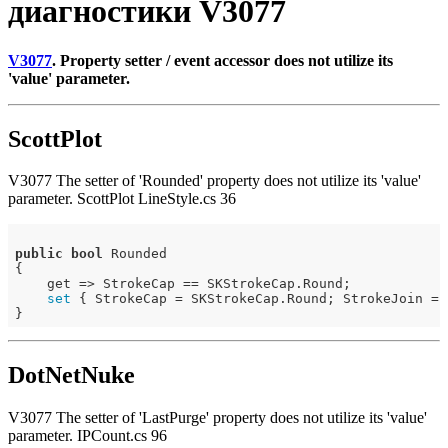
диагностики V3077
V3077
. Property setter / event accessor does not utilize its
'value' parameter.
ScottPlot
V3077 The setter of 'Rounded' property does not utilize its 'value'
parameter. ScottPlot LineStyle.cs 36
public
bool
 Rounded

{

    get => StrokeCap == SKStrokeCap.Round;

set
 { StrokeCap = SKStrokeCap.Round; StrokeJoin = 
DotNetNuke
V3077 The setter of 'LastPurge' property does not utilize its 'value'
parameter. IPCount.cs 96