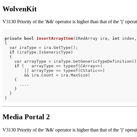
WolvenKit
V3130 Priority of the '&&' operator is higher than that of the '||' o
private
bool
InsertArrayItem
(IRedArray ira, 
int
 index,
{

  var iraType = ira.GetType();

if
 (iraType.IsGenericType)

  {

    var arrayType = iraType.GetGenericTypeDefinition();
if
 (   arrayType == typeof(CArray<>)

        || arrayType == typeof(CStatic<>)

        && ira.Count < ira.MaxSize)

    {

      ....

    }

  }

Media Portal 2
V3130 Priority of the '&&' operator is higher than that of the '||' ope