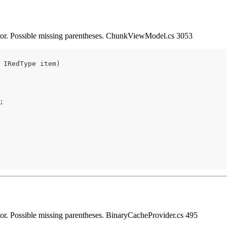
perator. Possible missing parentheses. ChunkViewModel.cs 3053
 IRedType item)


rator. Possible missing parentheses. BinaryCacheProvider.cs 495