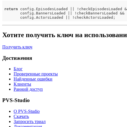
return
 config.EpisodesLoaded || !checkEpisodesLoaded &&
       config.BannersLoaded || !checkBannersLoaded &&

Хотите получить ключ на использовани
Получить ключ
Достижения
Блог
Проверенные проекты
Найденные ошибки
Клиенты
Ранний доступ
PVS-Studio
О PVS-Studio
Скачать
Запросить триал
Документация