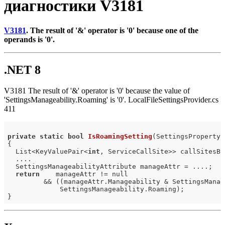
диагностики V3181
V3181
. The result of '&' operator is '0' because one of the
operands is '0'.
.NET 8
V3181 The result of '&' operator is '0' because the value of
'SettingsManageability.Roaming' is '0'. LocalFileSettingsProvider.cs
411
private
static
bool
IsRoamingSetting
(SettingsProperty 
{

  List<KeyValuePair<
int
, ServiceCallSite>> callSitesBy
  ....

  SettingsManageabilityAttribute manageAttr = ....;

return
    manageAttr != null

         && ((manageAttr.Manageability & SettingsManag
             SettingsManageability.Roaming);
