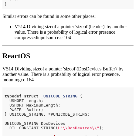
Similar errors can be found in some other places:
V514 Dividing sizeof a pointer 'sizeof (header)' by another
value. There is a probability of logical error presence.
compressedinputsource.c 104
ReactOS
V514 Dividing sizeof a pointer 'sizeof (DosDevices.Buffer)' by
another value. There is a probability of logical error presence.
mountmgr.c 164
typedef
struct
 _
UNICODE_STRING
 {
  USHORT Length;

  USHORT MaximumLength;

  PWSTR  Buffer;

} UNICODE_STRING, *PUNICODE_STRING;

UNICODE_STRING DosDevices =

  RTL_CONSTANT_STRING(
L"\\DosDevices\\"
);
