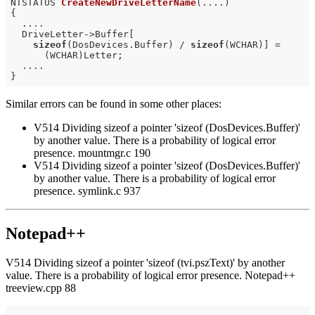
NTSTATUS 
CreateNewDriveLetterName
(....)
{

  ....

  DriveLetter->Buffer[

sizeof
(DosDevices.Buffer) / 
sizeof
(WCHAR)] =

      (WCHAR)Letter;

  ....

Similar errors can be found in some other places:
V514 Dividing sizeof a pointer 'sizeof (DosDevices.Buffer)'
by another value. There is a probability of logical error
presence. mountmgr.c 190
V514 Dividing sizeof a pointer 'sizeof (DosDevices.Buffer)'
by another value. There is a probability of logical error
presence. symlink.c 937
Notepad++
V514 Dividing sizeof a pointer 'sizeof (tvi.pszText)' by another
value. There is a probability of logical error presence. Notepad++
treeview.cpp 88