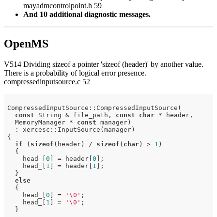
mayadmcontrolpoint.h 59
And 10 additional diagnostic messages.
OpenMS
V514 Dividing sizeof a pointer 'sizeof (header)' by another value.
There is a probability of logical error presence.
compressedinputsource.c 52
CompressedInputSource::CompressedInputSource(

const
 String & file_path, 
const
char
 * header,

  MemoryManager * 
const
 manager)

  : xercesc::InputSource(manager)

{

if
 (
sizeof
(header) / 
sizeof
(
char
) > 
1
)

  {

    head_[
0
] = header[
0
];

    head_[
1
] = header[
1
];

  }

else
  {

    head_[
0
] = 
'\0'
;

    head_[
1
] = 
'\0'
;

  }

  ....
