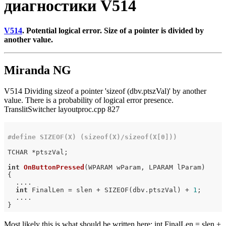
диагностики V514
V514
. Potential logical error. Size of a pointer is divided by
another value.
Miranda NG
V514 Dividing sizeof a pointer 'sizeof (dbv.ptszVal)' by another
value. There is a probability of logical error presence.
TranslitSwitcher layoutproc.cpp 827
#
define
 SIZEOF(X) (sizeof(X)/sizeof(X[0]))
TCHAR *ptszVal;

int
OnButtonPressed
(WPARAM wParam, LPARAM lParam)
{

  ....

int
 FinalLen = slen + SIZEOF(dbv.ptszVal) + 
1
;

  ....

Most likely this is what should be written here: int FinalLen = slen +