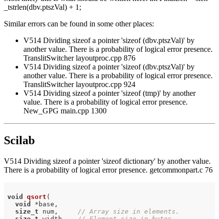
_tstrlen(dbv.ptszVal) + 1;
Similar errors can be found in some other places:
V514 Dividing sizeof a pointer 'sizeof (dbv.ptszVal)' by
another value. There is a probability of logical error presence.
TranslitSwitcher layoutproc.cpp 876
V514 Dividing sizeof a pointer 'sizeof (dbv.ptszVal)' by
another value. There is a probability of logical error presence.
TranslitSwitcher layoutproc.cpp 924
V514 Dividing sizeof a pointer 'sizeof (tmp)' by another
value. There is a probability of logical error presence.
New_GPG main.cpp 1300
Scilab
V514 Dividing sizeof a pointer 'sizeof dictionary' by another value.
There is a probability of logical error presence. getcommonpart.c 76
void
qsort
(

void
 *base,

size_t
 num,     
// Array size in elements.
size_t
 width,   
// Element size in bytes.