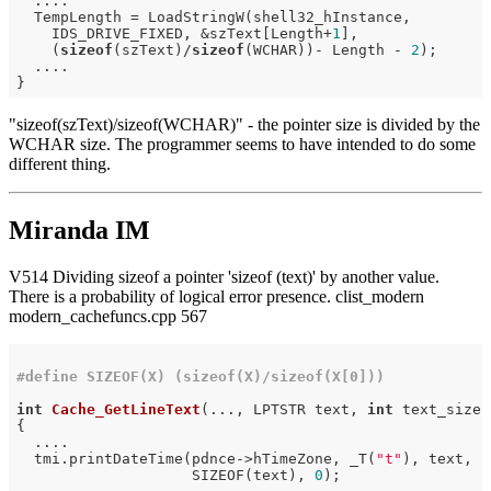
  ....

  TempLength = LoadStringW(shell32_hInstance,

    IDS_DRIVE_FIXED, &szText[Length+
1
],

    (
sizeof
(szText)/
sizeof
(WCHAR))- Length - 
2
);

  ....

"sizeof(szText)/sizeof(WCHAR)" - the pointer size is divided by the
WCHAR size. The programmer seems to have intended to do some
different thing.
Miranda IM
V514 Dividing sizeof a pointer 'sizeof (text)' by another value.
There is a probability of logical error presence. clist_modern
modern_cachefuncs.cpp 567
#
define
 SIZEOF(X) (sizeof(X)/sizeof(X[0]))
int
Cache_GetLineText
(..., LPTSTR text, 
int
 text_size,
{

  ....

  tmi.printDateTime(pdnce->hTimeZone, _T(
"t"
), text,

                    SIZEOF(text), 
0
);
