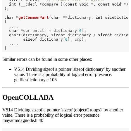
int
 (__cdecl *compare )(
const
void
 *, 
const
void
 *)

)
;

char
 *
getCommonPart
(
char
 **dictionary, 
int
 sizeDiction
{

  ....

char
 *currentstr = dictionary[
0
];

  qsort(dictionary, 
sizeof
 dictionary / 
sizeof
 diction
sizeof
 dictionary[
0
], cmp);

  ....

Similar errors can be found in some other places:
V514 Dividing sizeof a pointer 'sizeof dictionary' by another
value. There is a probability of logical error presence.
getfilesdictionary.c 105
OpenCOLLADA
V514 Dividing sizeof a pointer 'sizeof (objectGroups)' by another
value. There is a probability of logical error presence.
mayadmdagnode.h 40