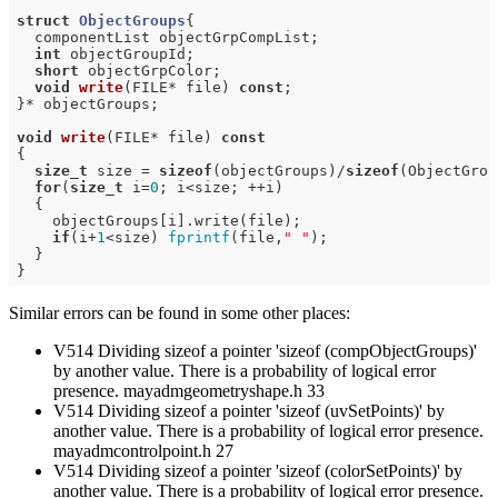
struct
ObjectGroups
{
  componentList objectGrpCompList;

int
 objectGroupId;

short
 objectGrpColor;

void
write
(FILE* file)
const
;

}* objectGroups;

void
write
(FILE* file)
const
{

size_t
 size = 
sizeof
(objectGroups)/
sizeof
(ObjectGrou
for
(
size_t
 i=
0
; i<size; ++i)

  {

    objectGroups[i].write(file);

if
(i+
1
<size) 
fprintf
(file,
" "
);

  }

Similar errors can be found in some other places:
V514 Dividing sizeof a pointer 'sizeof (compObjectGroups)'
by another value. There is a probability of logical error
presence. mayadmgeometryshape.h 33
V514 Dividing sizeof a pointer 'sizeof (uvSetPoints)' by
another value. There is a probability of logical error presence.
mayadmcontrolpoint.h 27
V514 Dividing sizeof a pointer 'sizeof (colorSetPoints)' by
another value. There is a probability of logical error presence.