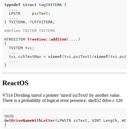
typedef
struct
tagTVITEMA
 {
  ....

  LPSTR     pszText;

  ....

} TVITEMA, *LPTVITEMA;

#
define
 TVITEM TVITEMA
HTREEITEM 
TreeView::addItem
(....)
{

  TVITEM tvi;

  ....

  tvi.cchTextMax = 
sizeof
(tvi.pszText)/
sizeof
(tvi.pszT
  ....

ReactOS
V514 Dividing sizeof a pointer 'sizeof (szText)' by another value.
There is a probability of logical error presence. shell32 drive.c 126
GetDriveNameWithLetter
(LPWSTR szText, UINT Length, WCH
{
