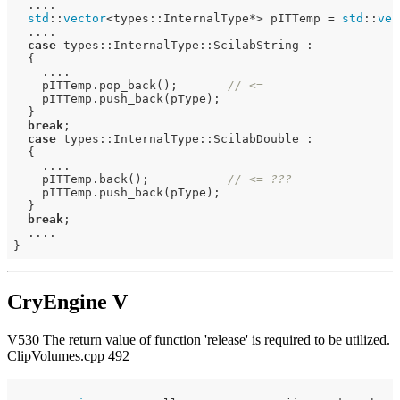
  ....

std
::
vector
<types::InternalType*> pITTemp = 
std
::
vec
  ....

case
 types::InternalType::ScilabString :

  {

    ....

    pITTemp.pop_back();       
// <=
    pITTemp.push_back(pType);

  }

break
;

case
 types::InternalType::ScilabDouble :

  {

    ....

    pITTemp.back();           
// <= ???
    pITTemp.push_back(pType);

  }

break
;

  ....

CryEngine V
V530 The return value of function 'release' is required to be utilized.
ClipVolumes.cpp 492