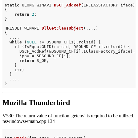
static
 ULONG WINAPI 
DSCF_AddRef
(LPCLASSFACTORY iface)
{

return
2
;

}

HRESULT WINAPI 
DllGetClassObject
(....)
{

  ....

while
 (
NULL
 != DSOUND_CF[i].rclsid) {

if
 (IsEqualGUID(rclsid, DSOUND_CF[i].rclsid)) {

      DSCF_AddRef(&DSOUND_CF[i].IClassFactory_iface); 
      *ppv = &DSOUND_CF[i];

return
 S_OK;

    }

    i++;

  }

  ....

Mozilla Thunderbird
V530 The return value of function 'getenv' is required to be utilized.
nswindowswmain.cpp 134