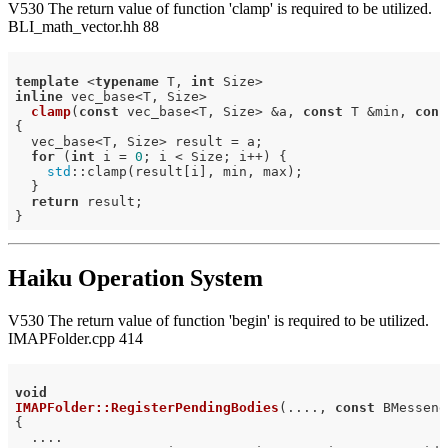
V530 The return value of function 'clamp' is required to be utilized.
BLI_math_vector.hh 88
template
 <
typename
 T, 
int
inline
 vec_base<T, Size>

clamp
(
const
 vec_base<T, Size> &a, 
const
 T &min, 
cons
{

  vec_base<T, Size> result = a;

for
 (
int
 i = 
0
; i < Size; i++) {

std
::clamp(result[i], min, max);

  }

return
 result;

Haiku Operation System
V530 The return value of function 'begin' is required to be utilized.
IMAPFolder.cpp 414
void
IMAPFolder::RegisterPendingBodies
(...., 
const
 BMesseng
{

  ....
