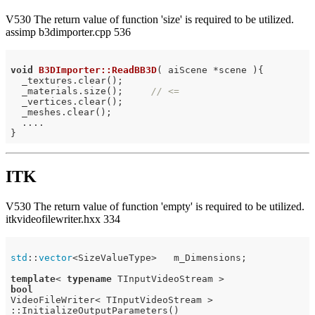
V530 The return value of function 'size' is required to be utilized.
assimp b3dimporter.cpp 536
void
B3DImporter::ReadBB3D
( aiScene *scene )
{

  _textures.clear();

  _materials.size();     
// <=
  _vertices.clear();

  _meshes.clear();

  ....

ITK
V530 The return value of function 'empty' is required to be utilized.
itkvideofilewriter.hxx 334
std
::
vector
<SizeValueType>   m_Dimensions;

template
< 
typename
bool
VideoFileWriter< TInputVideoStream >

::InitializeOutputParameters()
