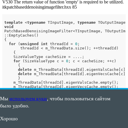
V530 The return value of function 'empty' is required to be utilized.
itkpatchbaseddenoisingimagefilter.hxx 85
template
 <
typename
 TInputImage, 
typename
void
PatchBasedDenoisingImageFilter<TInputImage, TOutputImag
::EmptyCaches()

{

for
 (
unsigned
int
 threadId = 
0
;

       threadId < m_ThreadData.size(); ++threadId)

    {

    SizeValueType cacheSize = ....;

for
 (SizeValueType c = 
0
; c < cacheSize; ++c)

      {

delete
 m_ThreadData[threadId].eigenValsCache[c];

delete
 m_ThreadData[threadId].eigenVecsCache[c];

      }

    m_ThreadData[threadId].eigenValsCache.empty();

    m_ThreadData[threadId].eigenVecsCache.empty();

    }

Мы
используем куки
, чтобы пользоваться сайтом
было удобно.
Similar errors can be found in some other places:
V530 The return value of function 'empty' is required to be
Хорошо
utilized. itkpatchbaseddenoisingimagefilter.hxx 86