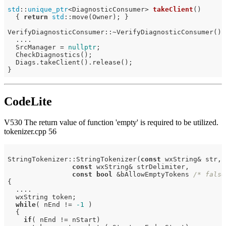
std
::
unique_ptr
<DiagnosticConsumer> 
takeClient
()
{ 
return
std
::move(Owner); }

VerifyDiagnosticConsumer::~VerifyDiagnosticConsumer() {
  ....

  SrcManager = 
nullptr
;

  CheckDiagnostics();

  Diags.takeClient().release();

CodeLite
V530 The return value of function 'empty' is required to be utilized.
tokenizer.cpp 56
StringTokenizer::StringTokenizer(
const
 wxString& str,

const
 wxString& strDelimiter,

const
bool
 &bAllowEmptyTokens 
/* false
{

  ....

  wxString token;

while
( nEnd != 
-1
 )

  {

if
( nEnd != nStart)
