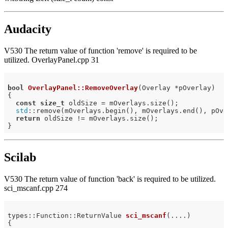
Audacity
V530 The return value of function 'remove' is required to be
utilized. OverlayPanel.cpp 31
bool
OverlayPanel::RemoveOverlay
(Overlay *pOverlay)
{

const
size_t
 oldSize = mOverlays.size();

std
::remove(mOverlays.begin(), mOverlays.end(), pOver
return
 oldSize != mOverlays.size();

Scilab
V530 The return value of function 'back' is required to be utilized.
sci_mscanf.cpp 274
types::
Function::ReturnValue 
sci_mscanf
(....)
{
