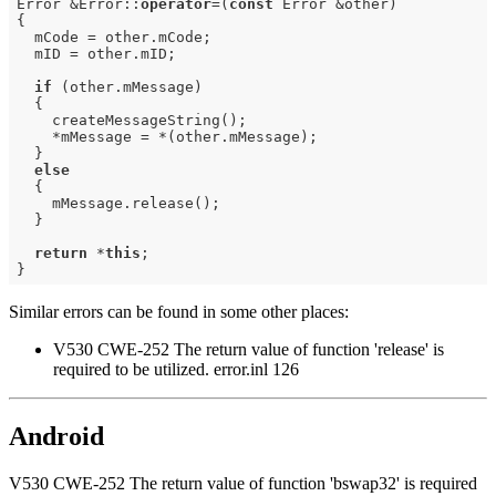
Error &Error::
operator
=(
const
 Error &other)

{

  mCode = other.mCode;

  mID = other.mID;

if
 (other.mMessage)

  {

    createMessageString();

    *mMessage = *(other.mMessage);

  }

else
  {

    mMessage.release();

  }

return
 *
this
;

Similar errors can be found in some other places:
V530 CWE-252 The return value of function 'release' is
required to be utilized. error.inl 126
Android
V530 CWE-252 The return value of function 'bswap32' is required