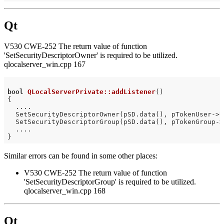
Qt
V530 CWE-252 The return value of function
'SetSecurityDescriptorOwner' is required to be utilized.
qlocalserver_win.cpp 167
bool
QLocalServerPrivate::addListener
()
{

  ....

  SetSecurityDescriptorOwner(pSD.data(), pTokenUser->U
  SetSecurityDescriptorGroup(pSD.data(), pTokenGroup->
  ....

Similar errors can be found in some other places:
V530 CWE-252 The return value of function
'SetSecurityDescriptorGroup' is required to be utilized.
qlocalserver_win.cpp 168
Qt