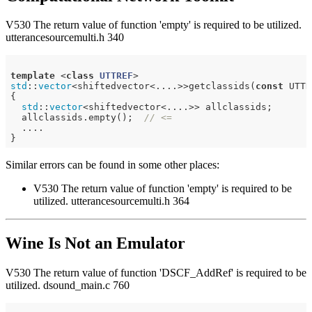
V530 The return value of function 'empty' is required to be utilized.
utterancesourcemulti.h 340
template
 <
class
UTTREF
>
std
::
vector
<shiftedvector<....>>getclassids(
const
 UTTR
{

std
::
vector
<shiftedvector<....>> allclassids;

  allclassids.empty();  
// <=
  ....

Similar errors can be found in some other places:
V530 The return value of function 'empty' is required to be
utilized. utterancesourcemulti.h 364
Wine Is Not an Emulator
V530 The return value of function 'DSCF_AddRef' is required to be
utilized. dsound_main.c 760