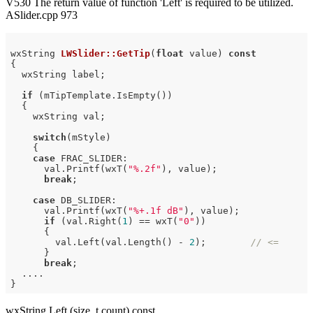
V530 The return value of function 'Left' is required to be utilized.
ASlider.cpp 973
wxString 
LWSlider::GetTip
(
float
 value)
const
{

  wxString label;

if
 (mTipTemplate.IsEmpty())

  {

    wxString val;

switch
(mStyle)

    {

case
 FRAC_SLIDER:

      val.Printf(wxT(
"%.2f"
), value);

break
;

case
 DB_SLIDER:

      val.Printf(wxT(
"%+.1f dB"
), value);

if
 (val.Right(
1
) == wxT(
"0"
))

      {

        val.Left(val.Length() - 
2
);        
// <=
      }

break
;

  ....

wxString Left (size_t count) const