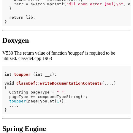
    *err = switch_mprintf(
"dll open error [%ul]\n"
, er
  }

return
 lib;

Doxygen
V530 The return value of function 'toupper' is required to be
utilized. classdef.cpp 1963
int
toupper
(
int
 __c)
;

void
ClassDef::writeDocumentationContents
(....)
{

  QCString pageType = 
" "
;

  pageType += compoundTypeString();

toupper
(pageType.at(
1
));

  ....

Spring Engine