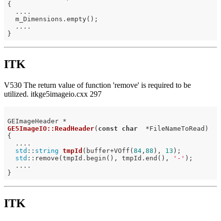
{

  ....

  m_Dimensions.empty();

  ....

ITK
V530 The return value of function 'remove' is required to be
utilized. itkge5imageio.cxx 297
GE5ImageIO::ReadHeader
(
const
char
  *FileNameToRead)
{

  ....

std
::
string
tmpId
(buffer+VOff(
84
,
88
), 
13
)
;

std
::remove(tmpId.begin(), tmpId.end(), 
'-'
);

  ....

ITK