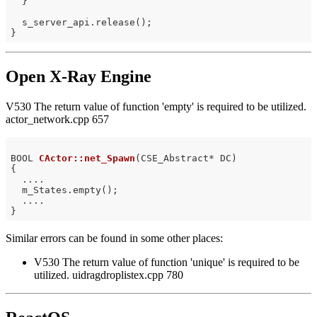
  }

  s_server_api.release();

Open X-Ray Engine
V530 The return value of function 'empty' is required to be utilized.
actor_network.cpp 657
BOOL 
CActor::net_Spawn
(CSE_Abstract* DC)
{

  ....

  m_States.empty();

  ....

Similar errors can be found in some other places:
V530 The return value of function 'unique' is required to be
utilized. uidragdroplistex.cpp 780