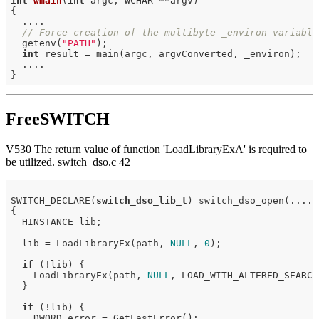
int
wmain
(
int
 argc, WCHAR **argv)
{

  ....

// Force creation of the multibyte _environ variable
  getenv(
"PATH"
);

int
 result = main(argc, argvConverted, _environ);

  ....

FreeSWITCH
V530 The return value of function 'LoadLibraryExA' is required to
be utilized. switch_dso.c 42
SWITCH_DECLARE(
switch_dso_lib_t
) switch_dso_open(....)

{

  HINSTANCE lib;

  lib = LoadLibraryEx(path, 
NULL
, 
0
);

if
 (!lib) {

    LoadLibraryEx(path, 
NULL
, LOAD_WITH_ALTERED_SEARCH
  }

if
 (!lib) {

    DWORD error = GetLastError();
