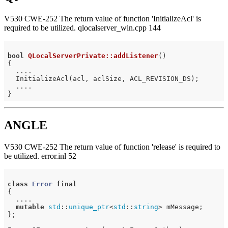
V530 CWE-252 The return value of function 'InitializeAcl' is
required to be utilized. qlocalserver_win.cpp 144
bool
QLocalServerPrivate::addListener
()
{

  ....

  InitializeAcl(acl, aclSize, ACL_REVISION_DS);

  ....

ANGLE
V530 CWE-252 The return value of function 'release' is required to
be utilized. error.inl 52
class
Error
final
{
  ....

mutable
std
::
unique_ptr
<
std
::
string
> mMessage;

};
