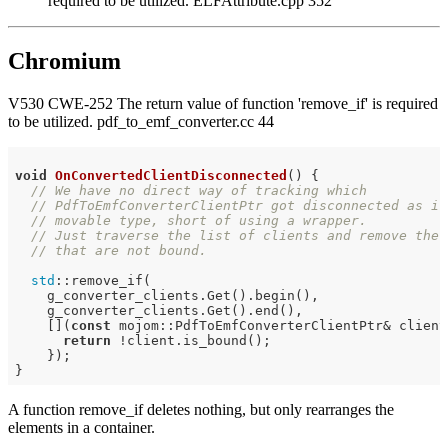
required to be utilized. ELFAttribute.cpp 352
Chromium
V530 CWE-252 The return value of function 'remove_if' is required
to be utilized. pdf_to_emf_converter.cc 44
void
OnConvertedClientDisconnected
()
{

// We have no direct way of tracking which
// PdfToEmfConverterClientPtr got disconnected as it
// movable type, short of using a wrapper.
// Just traverse the list of clients and remove the 
// that are not bound.
std
::remove_if(

    g_converter_clients.Get().begin(),

    g_converter_clients.Get().end(),

    [](
const
 mojom::PdfToEmfConverterClientPtr& client)
return
 !client.is_bound();

    });

A function remove_if deletes nothing, but only rearranges the
elements in a container.