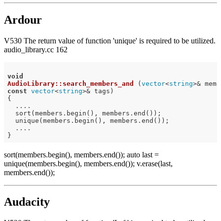
Ardour
V530 The return value of function 'unique' is required to be utilized.
audio_library.cc 162
void
AudioLibrary::search_members_and
(
vector
<
string
const
vector
<
string
>& tags)
{

  ....

  sort(members.begin(), members.end());

  unique(members.begin(), members.end());

  ....

sort(members.begin(), members.end()); auto last =
unique(members.begin(), members.end()); v.erase(last,
members.end());
Audacity