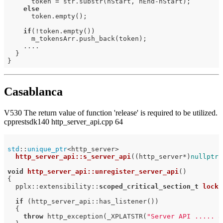
      token = str.substr(nStart, nEnd-nStart);

else
      token.empty();                                  
if
(!token.empty())

      m_tokensArr.push_back(token);

    ....

  }

Casablanca
V530 The return value of function 'release' is required to be utilized.
cpprestsdk140 http_server_api.cpp 64
std
::
unique_ptr
<http_server>

http_server_api::s_server_api
((http_server*)
nullptr
)
void
http_server_api::unregister_server_api
()
{

  pplx::
extensibility::
scoped_critical_section_t
lock
(
if
 (http_server_api::has_listener())

  {

throw
 http_exception(_XPLATSTR(
"Server API ..... a