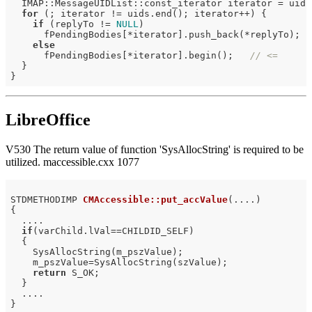
  IMAP::MessageUIDList::const_iterator iterator = uids.
for
 (; iterator != uids.end(); iterator++) {

if
 (replyTo != 
NULL
)

      fPendingBodies[*iterator].push_back(*replyTo);

else
      fPendingBodies[*iterator].begin();   
// <=
  }

LibreOffice
V530 The return value of function 'SysAllocString' is required to be
utilized. maccessible.cxx 1077
STDMETHODIMP 
CMAccessible::put_accValue
(....)
{

  ....

if
(varChild.lVal==CHILDID_SELF)

  {

    SysAllocString(m_pszValue);

    m_pszValue=SysAllocString(szValue);

return
 S_OK;

  }

  ....
