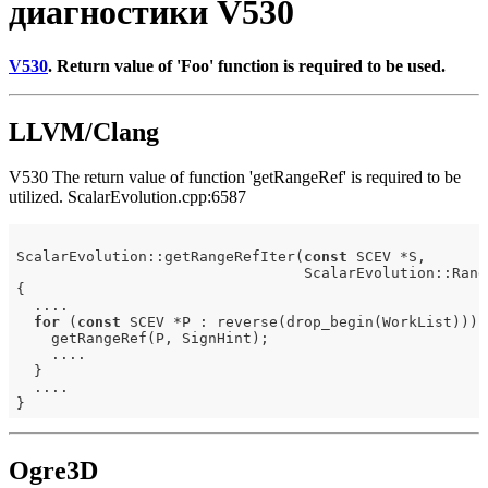
диагностики V530
V530
. Return value of 'Foo' function is required to be used.
LLVM/Clang
V530 The return value of function 'getRangeRef' is required to be
utilized. ScalarEvolution.cpp:6587
ScalarEvolution::getRangeRefIter(
const
 SCEV *S,

                                 ScalarEvolution::Rang
{

  ....

for
 (
const
 SCEV *P : reverse(drop_begin(WorkList))) {
    getRangeRef(P, SignHint);

    ....

  }

  ....

Ogre3D