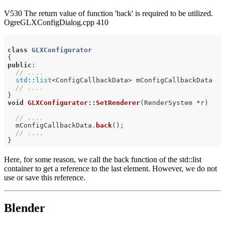
V530 The return value of function 'back' is required to be utilized.
OgreGLXConfigDialog.cpp 410
class
GLXConfigurator
{
public
:

// ....
std
::
list
<ConfigCallbackData> mConfigCallbackData

// ....
void
GLXConfigurator::SetRenderer
(RenderSystem *r)
// ....
  mConfigCallbackData.
back
()
;

// ....
Here, for some reason, we call the back function of the std::list
container to get a reference to the last element. However, we do not
use or save this reference.
Blender