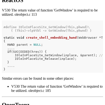
ReactOS
V530 The return value of function 'GetWindow' is required to be
utilized. oleobject.c 113
#
define
 IOleInPlaceSite_GetWindow(This,phwnd)\

    ( (This)->lpVtbl -> GetWindow(This,phwnd) )
static
void
create_shell_embedding_hwnd
(WebBrowser *Th
{

  HWND parent = 
NULL
;

  ....

if
(SUCCEEDED(hres)) {

      IOleInPlaceSite_GetWindow(inplace, &parent); 
// 
      IOleInPlaceSite_Release(inplace);

  }

  ....

Similar errors can be found in some other places:
V530 The return value of function 'GetWindow' is required to
be utilized. oleobject.c 185
OpenToonz