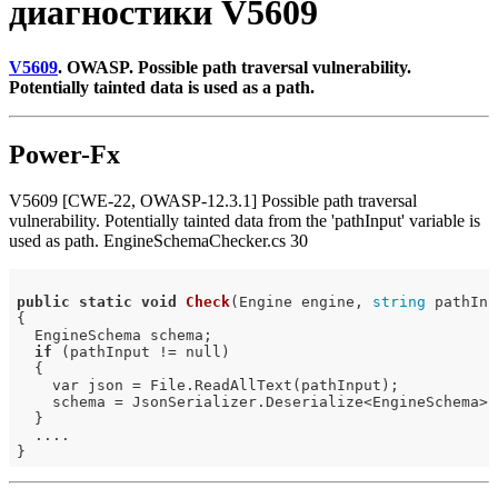
диагностики V5609
V5609
. OWASP. Possible path traversal vulnerability.
Potentially tainted data is used as a path.
Power-Fx
V5609 [CWE-22, OWASP-12.3.1] Possible path traversal
vulnerability. Potentially tainted data from the 'pathInput' variable is
used as path. EngineSchemaChecker.cs 30
public
static
void
Check
(Engine engine, 
string
 pathInp
{

  EngineSchema schema;

if
 (pathInput != null)

  {

    var json = File.ReadAllText(pathInput);

    schema = JsonSerializer.Deserialize<EngineSchema>(j
  }

  ....
