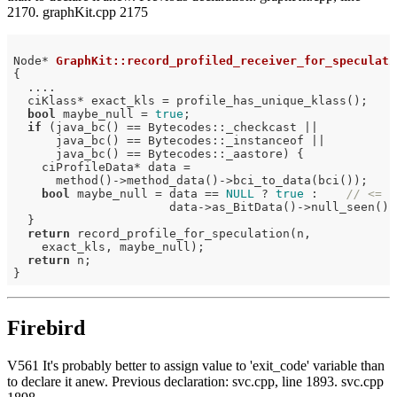
2170. graphKit.cpp 2175
Node* 
GraphKit::record_profiled_receiver_for_speculati
{

  ....

  ciKlass* exact_kls = profile_has_unique_klass();

bool
 maybe_null = 
true
;

if
 (java_bc() == Bytecodes::_checkcast ||

      java_bc() == Bytecodes::_instanceof ||

      java_bc() == Bytecodes::_aastore) {

    ciProfileData* data =

      method()->method_data()->bci_to_data(bci());

bool
 maybe_null = data == 
NULL
 ? 
true
 :    
// <=
                      data->as_BitData()->null_seen();

  }

return
 record_profile_for_speculation(n,

    exact_kls, maybe_null);

return
 n;

Firebird
V561 It's probably better to assign value to 'exit_code' variable than
to declare it anew. Previous declaration: svc.cpp, line 1893. svc.cpp