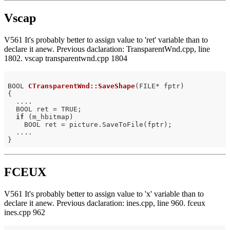
Vscap
V561 It's probably better to assign value to 'ret' variable than to
declare it anew. Previous daclaration: TransparentWnd.cpp, line
1802. vscap transparentwnd.cpp 1804
BOOL 
CTransparentWnd::SaveShape
(FILE* fptr)
{

  ....

  BOOL ret = TRUE;

if
 (m_hbitmap)

    BOOL ret = picture.SaveToFile(fptr);

  ....

FCEUX
V561 It's probably better to assign value to 'x' variable than to
declare it anew. Previous daclaration: ines.cpp, line 960. fceux
ines.cpp 962