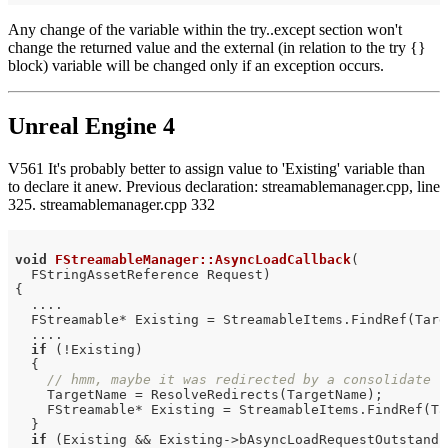
Any change of the variable within the try..except section won't
change the returned value and the external (in relation to the try {}
block) variable will be changed only if an exception occurs.
Unreal Engine 4
V561 It's probably better to assign value to 'Existing' variable than
to declare it anew. Previous declaration: streamablemanager.cpp, line
325. streamablemanager.cpp 332
void
FStreamableManager::AsyncLoadCallback
(

  FStringAssetReference Request)
{

  ....

  FStreamable* Existing = StreamableItems.FindRef(Targe
  ....

if
 (!Existing)

  {

// hmm, maybe it was redirected by a consolidate
    TargetName = ResolveRedirects(TargetName);

    FStreamable* Existing = StreamableItems.FindRef(Tar
  }

if
 (Existing && Existing->bAsyncLoadRequestOutstandin