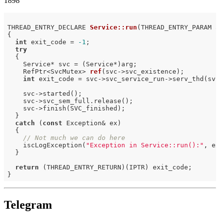
1898
THREAD_ENTRY_DECLARE 
Service::run
(THREAD_ENTRY_PARAM a
{

int
 exit_code = 
-1
;

try
  {

    Service* svc = (Service*)arg;

RefPtr<SvcMutex> 
ref
(svc->svc_existence)
;

int
 exit_code = svc->svc_service_run->serv_thd(svc)
    svc->started();

    svc->svc_sem_full.release();

    svc->finish(SVC_finished);

  }

catch
 (
const
 Exception& ex)

  {

// Not much we can do here
    iscLogException(
"Exception in Service::run():"
, ex
  }

return
 (THREAD_ENTRY_RETURN)(IPTR) exit_code;

Telegram