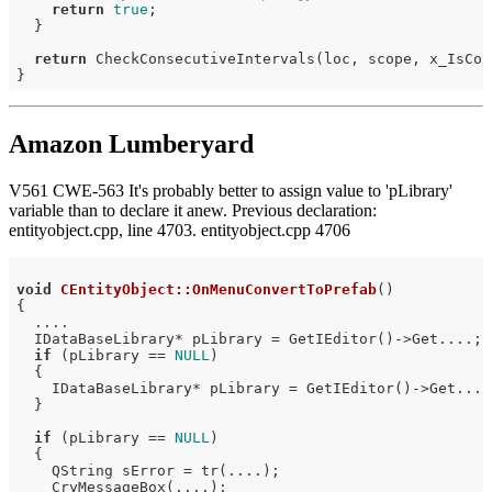
return
true
;

  }

return
 CheckConsecutiveIntervals(loc, scope, x_IsCor
Amazon Lumberyard
V561 CWE-563 It's probably better to assign value to 'pLibrary'
variable than to declare it anew. Previous declaration:
entityobject.cpp, line 4703. entityobject.cpp 4706
void
CEntityObject::OnMenuConvertToPrefab
()
{

  ....

  IDataBaseLibrary* pLibrary = GetIEditor()->Get....;

if
 (pLibrary == 
NULL
)

  {

    IDataBaseLibrary* pLibrary = GetIEditor()->Get....;
  }

if
 (pLibrary == 
NULL
)

  {

    QString sError = tr(....);

    CryMessageBox(....);
