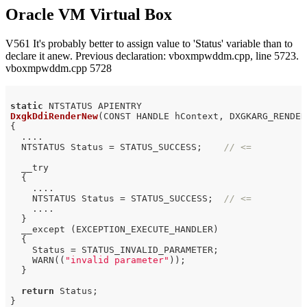
Oracle VM Virtual Box
V561 It's probably better to assign value to 'Status' variable than to
declare it anew. Previous declaration: vboxmpwddm.cpp, line 5723.
vboxmpwddm.cpp 5728
static
DxgkDdiRenderNew
(CONST HANDLE hContext, DXGKARG_RENDER
{

  ....

  NTSTATUS Status = STATUS_SUCCESS;    
// <=
  __try

  {

    ....

    NTSTATUS Status = STATUS_SUCCESS;  
// <=
    ....

  }

  __except (EXCEPTION_EXECUTE_HANDLER)

  {

    Status = STATUS_INVALID_PARAMETER;

    WARN((
"invalid parameter"
));

  }

return
 Status;
