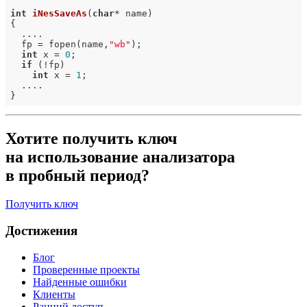
int
iNesSaveAs
(
char
* name)
{

  ....

  fp = fopen(name,
"wb"
);

int
 x = 
0
;

if
 (!fp)

int
 x = 
1
;

  ....

Хотите получить ключ
на использование анализатора
в пробный период?
Получить ключ
Достижения
Блог
Проверенные проекты
Найденные ошибки
Клиенты
Ранний доступ