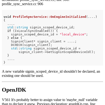
profile_sync_service.cc 906
void
ProfileSyncService::OnEngineInitialized
(....)
{

  ....

std
::
string
 signin_scoped_device_id;

if
 (IsLocalSyncEnabled()) {

    signin_scoped_device_id = 
"local_device"
;

  } 
else
 {

    SigninClient* signin_client = ....;

    DCHECK(signin_client);

std
::
string
 signin_scoped_device_id =             
        signin_client->GetSigninScopedDeviceId();

  }

  ....

A new variable signin_scoped_device_id shouldn't be declared, an
existing one should be used.
OpenJDK
V561 It's probably better to assign value to 'maybe_null' variable
than to declare it anew. Previous declaration: graphKit.cpp, line