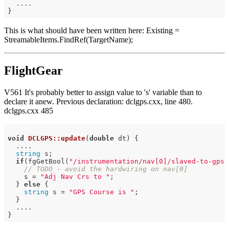
  ....

This is what should have been written here: Existing =
StreamableItems.FindRef(TargetName);
FlightGear
V561 It's probably better to assign value to 's' variable than to
declare it anew. Previous declaration: dclgps.cxx, line 480.
dclgps.cxx 485
void
DCLGPS::update
(
double
 dt)
{

  ....

string
 s;

if
(fgGetBool(
"/instrumentation/nav[0]/slaved-to-gps"
// TODO - avoid the hardwiring on nav[0]
    s = 
"Adj Nav Crs to "
;

  } 
else
 {

string
 s = 
"GPS Course is "
;

  }

  ....
