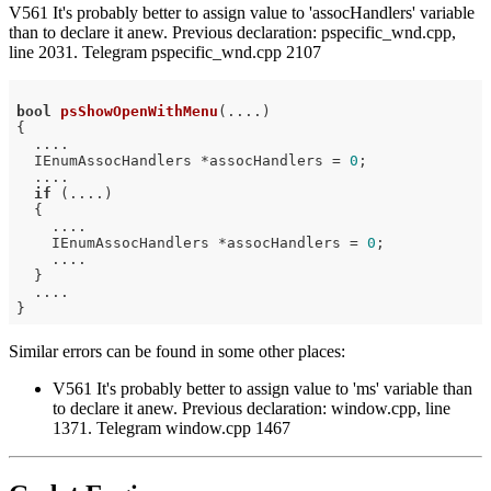
V561 It's probably better to assign value to 'assocHandlers' variable
than to declare it anew. Previous declaration: pspecific_wnd.cpp,
line 2031. Telegram pspecific_wnd.cpp 2107
bool
psShowOpenWithMenu
(....)
{

  ....

  IEnumAssocHandlers *assocHandlers = 
0
;

  ....

if
 (....)

  {

    ....

    IEnumAssocHandlers *assocHandlers = 
0
;

    ....

  }

  ....

Similar errors can be found in some other places:
V561 It's probably better to assign value to 'ms' variable than
to declare it anew. Previous declaration: window.cpp, line
1371. Telegram window.cpp 1467