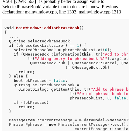
V561 [CWE-563] It's probably better to assign value to
'selectedPhraseBook' variable than to declare it anew. Previous
declaration: mainwindow.cpp, line 1303. mainwindow.cpp 1313
void
MainWindow::addToPhraseBook
()
{

  ....

  QString selectedPhraseBook;

if
 (phraseBookList.size() == 
1
) {

    selectedPhraseBook = phraseBookList.at(
0
);

if
 (QMessageBox::information(
this
, tr(
"Add to phra
          tr(
"Adding entry to phrasebook %1"
).arg(sele
           QMessageBox::Ok | QMessageBox::Cancel, QMess
                          != QMessageBox::Ok)

return
;

  } 
else
 {

bool
 okPressed = 
false
;

    QString selectedPhraseBook =

      QInputDialog::getItem(
this
, tr(
"Add to phrase bo
                            tr(
"Select phrase book to 
                            phraseBookList, 
0
, 
false
, 
if
 (!okPressed)

return
;

  }

  MessageItem *currentMessage = m_dataModel->messageIt
  Phrase *phrase = 
new
 Phrase(currentMessage->text(),

                              currentMessage->translati