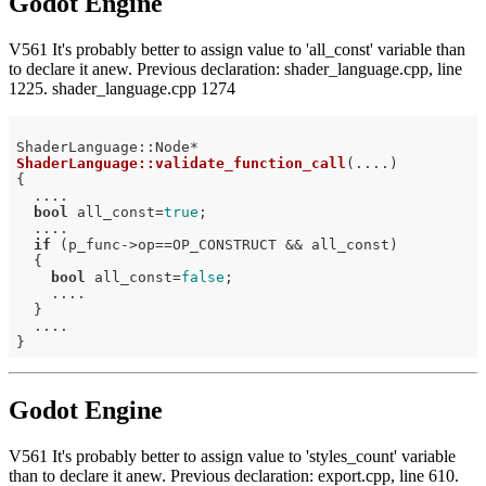
Godot Engine
V561 It's probably better to assign value to 'all_const' variable than
to declare it anew. Previous declaration: shader_language.cpp, line
1225. shader_language.cpp 1274
ShaderLanguage::validate_function_call
(....)
{

  ....

bool
 all_const=
true
;

  ....

if
 (p_func->op==OP_CONSTRUCT && all_const)

  {

bool
 all_const=
false
;

    ....

  }

  ....

Godot Engine
V561 It's probably better to assign value to 'styles_count' variable
than to declare it anew. Previous declaration: export.cpp, line 610.