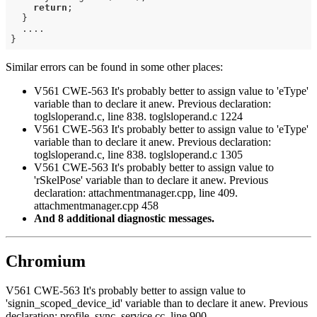
return
;

  }

  ....

Similar errors can be found in some other places:
V561 CWE-563 It's probably better to assign value to 'eType'
variable than to declare it anew. Previous declaration:
toglsloperand.c, line 838. toglsloperand.c 1224
V561 CWE-563 It's probably better to assign value to 'eType'
variable than to declare it anew. Previous declaration:
toglsloperand.c, line 838. toglsloperand.c 1305
V561 CWE-563 It's probably better to assign value to
'rSkelPose' variable than to declare it anew. Previous
declaration: attachmentmanager.cpp, line 409.
attachmentmanager.cpp 458
And 8 additional diagnostic messages.
Chromium
V561 CWE-563 It's probably better to assign value to
'signin_scoped_device_id' variable than to declare it anew. Previous
declaration: profile_sync_service.cc, line 900.