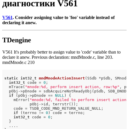
диагностики V561
V561
. Consider assigning value to 'foo' variable instead of
declaring it anew.
TDengine
V561 It's probably better to assign value to 'code' variable than to
declare it anew. Previous declaration: mndMnode.c, line 203.
mndMnode.c 210
static
int32_t
mndMnodeActionInsert
(SSdb *pSdb, SMnode
int32_t
 code = 
0
;

  mTrace(
"mnode:%d, perform insert action, row:%p"
, pO
  pObj->pDnode = sdbAcquireNotReadyObj(pSdb, SDB_DNODE
if
 (pObj->pDnode == 
NULL
) {

    mError(
"mnode:%d, failed to perform insert action 
           pObj->id, terrstr());

    code = TSDB_CODE_MND_RETURN_VALUE_NULL;

if
 (terrno != 
0
) code = terrno;

int32_t
 code = 
0
;

  }

  ....
