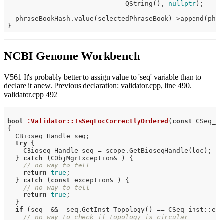
                              QString(), 
nullptr
);

  phraseBookHash.value(selectedPhraseBook)->append(phra
NCBI Genome Workbench
V561 It's probably better to assign value to 'seq' variable than to
declare it anew. Previous declaration: validator.cpp, line 490.
validator.cpp 492
bool
CValidator::IsSeqLocCorrectlyOrdered
(
const
 CSeq_l
{

  CBioseq_Handle seq;

try
 {

    CBioseq_Handle seq = scope.GetBioseqHandle(loc);

  } 
catch
 (CObjMgrException& ) {

// no way to tell
return
true
;

  } 
catch
 (
const
 exception& ) {

// no way to tell
return
true
;

  }

if
 (seq  &&  seq.GetInst_Topology() == CSeq_inst::eT
// no way to check if topology is circular