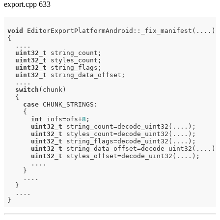
export.cpp 633
void
 EditorExportPlatformAndroid::_fix_manifest(....)

{

  ....

uint32_t
 string_count;

uint32_t
 styles_count;

uint32_t
 string_flags;

uint32_t
 string_data_offset;

  ....

switch
(chunk)

  {

case
 CHUNK_STRINGS:

    {

int
 iofs=ofs+
8
;

uint32_t
 string_count=decode_uint32(....);

uint32_t
 styles_count=decode_uint32(....);

uint32_t
 string_flags=decode_uint32(....);

uint32_t
 string_data_offset=decode_uint32(....);

uint32_t
 styles_offset=decode_uint32(....);

      ....

    }

    ....

  }

  ....
