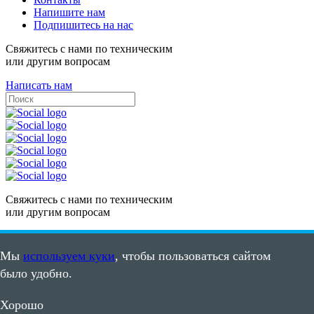
Напишите нам
Подпишитесь на нас
Свяжитесь с нами по техническим
или другим вопросам
Написать нам
Свяжитесь с нами по техническим
или другим вопросам
Написать нам
Мы
используем куки
, чтобы пользоваться сайтом
Карта сайта
было удобно.
Пользовательское соглашение
©2008 - 2026, ООО "ПВС"
Хорошо
ИНН: 7105502635