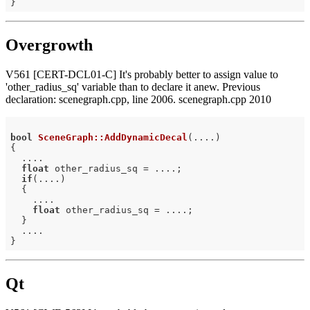
Overgrowth
V561 [CERT-DCL01-C] It's probably better to assign value to
'other_radius_sq' variable than to declare it anew. Previous
declaration: scenegraph.cpp, line 2006. scenegraph.cpp 2010
bool
SceneGraph::AddDynamicDecal
(....)
{

  ....

float
 other_radius_sq = ....;

if
(....)

  {

    ....

float
 other_radius_sq = ....;

  }

  ....

Qt