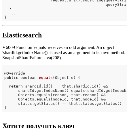
                    request.uri().substring(queryStrin
                                            queryStrin
  }

  ....

Elasticsearch
V6009 Function 'equals' receives an odd argument. An object
'shardId.getIndexName()' is used as an argument to its own method.
SnapshotShardFailure.java(208)
@
public
 boolean 
equals
(Object o)
{

  ....

return
 shardId.id() == that.shardId.id() &&

      shardId.getIndexName().equals(shardId.getIndexNa
      Objects.equals(reason, that.reason) &&

      Objects.equals(nodeId, that.nodeId) &&

      status.getStatus() == that.status.getStatus();

Хотите получить ключ