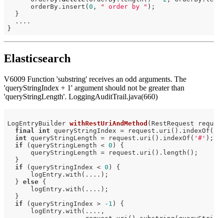
      orderBy.insert(
0
, 
" order by "
);

  }

  ....

Elasticsearch
V6009 Function 'substring' receives an odd arguments. The
'queryStringIndex + 1' argument should not be greater than
'queryStringLength'. LoggingAuditTrail.java(660)
LogEntryBuilder 
withRestUriAndMethod
(RestRequest reque
final
int
 queryStringIndex = request.uri().indexOf(
'
int
 queryStringLength = request.uri().indexOf(
'#'
);

if
 (queryStringLength < 
0
) {

      queryStringLength = request.uri().length();

  }

if
 (queryStringIndex < 
0
) {

      logEntry.with(....);

  } 
else
 {

      logEntry.with(....);

  }

if
 (queryStringIndex > 
-1
) {

      logEntry.with(....,
