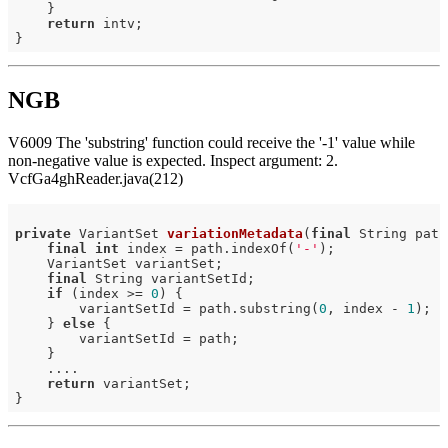
    }

return
 intv;

NGB
V6009 The 'substring' function could receive the '-1' value while
non-negative value is expected. Inspect argument: 2.
VcfGa4ghReader.java(212)
private
 VariantSet 
variationMetadata
(
final
 String path
final
int
 index = path.indexOf(
'-'
);

    VariantSet variantSet;

final
 String variantSetId;

if
 (index >= 
0
) {

        variantSetId = path.substring(
0
, index - 
1
);

    } 
else
 {

        variantSetId = path;

    }

    ....

return
 variantSet;
