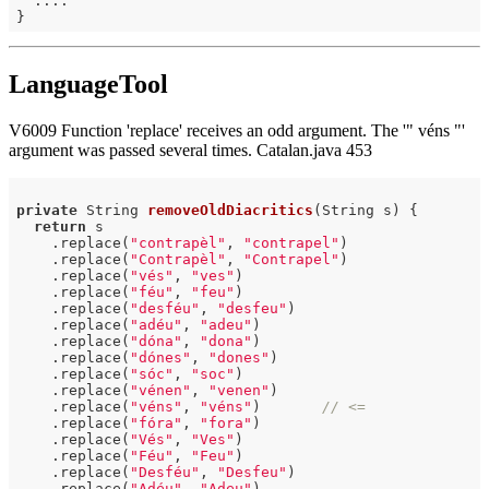
  ....

LanguageTool
V6009 Function 'replace' receives an odd argument. The '" véns "'
argument was passed several times. Catalan.java 453
private
 String 
removeOldDiacritics
(String s)
{

return
 s

    .replace(
"contrapèl"
, 
"contrapel"
)

    .replace(
"Contrapèl"
, 
"Contrapel"
)

    .replace(
"vés"
, 
"ves"
)

    .replace(
"féu"
, 
"feu"
)

    .replace(
"desféu"
, 
"desfeu"
)

    .replace(
"adéu"
, 
"adeu"
)

    .replace(
"dóna"
, 
"dona"
)

    .replace(
"dónes"
, 
"dones"
)

    .replace(
"sóc"
, 
"soc"
)

    .replace(
"vénen"
, 
"venen"
)

    .replace(
"véns"
, 
"véns"
)       
// <=
    .replace(
"fóra"
, 
"fora"
)

    .replace(
"Vés"
, 
"Ves"
)

    .replace(
"Féu"
, 
"Feu"
)

    .replace(
"Desféu"
, 
"Desfeu"
)

    .replace(
"Adéu"
, 
"Adeu"
)
