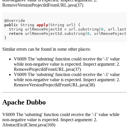
RemoveVersionProjectIdFromURL.java(37)
@
public
 String 
apply
(String url)
{

  String urlRmovePojectId = url.substring(
0
, url.lastI
return
 urlRmovePojectId.substring(
0
, urlRmovePojectI
Similar errors can be found in some other places:
V6009 The 'substring' function could receive the '-1' value
while non-negative value is expected. Inspect argument: 2.
RemoveProjectIdFromURL.java(37)
V6009 The 'substring' function could receive the '-1' value
while non-negative value is expected. Inspect argument: 2.
RemoveVersionProjectIdFromURL.java(38)
Apache Dubbo
V6009 The 'substring' function could receive the '-1' value while
non-negative value is expected. Inspect argument: 2.
AbstractEtcdClient.java(169)