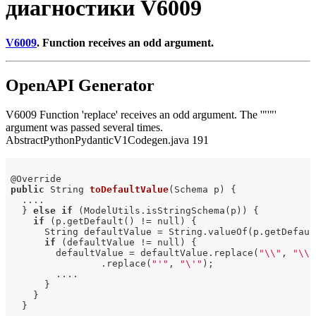
диагностики V6009
V6009
. Function receives an odd argument.
OpenAPI Generator
V6009 Function 'replace' receives an odd argument. The '"'"'
argument was passed several times.
AbstractPythonPydanticV1Codegen.java 191
@
public
 String 
toDefaultValue
(Schema p)
{

  ....

  } 
else
if
 (ModelUtils.isStringSchema(p)) {

if
 (p.getDefault() != null) {

      String defaultValue = String.valueOf(p.getDefault
if
 (defaultValue != null) {

        defaultValue = defaultValue.replace(
"\\"
, 
"\\\
                .replace(
"'"
, 
"\'"
);                  
        ....

      }

    }

  }
