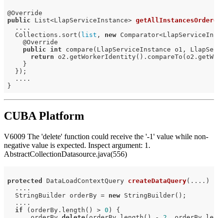
@
public
 List<LlapServiceInstance> 
getAllInstancesOrdere
  ....

  Collections.sort(
list
, 
new
 Comparator<LlapServiceIns
    @Override

public
int
 compare(LlapServiceInstance o1, LlapSer
return
 o2.getWorkerIdentity().compareTo(o2.getWo
    }

  });

  ....

CUBA Platform
V6009 The 'delete' function could receive the '-1' value while non-
negative value is expected. Inspect argument: 1.
AbstractCollectionDatasource.java(556)
protected
 DataLoadContextQuery 
createDataQuery
(....)
{

  ....

  StringBuilder orderBy = 
new
 StringBuilder();

  ....

if
 (orderBy.length() > 
0
) {

      orderBy.
delete
(orderBy.length() - 
2
, orderBy.len