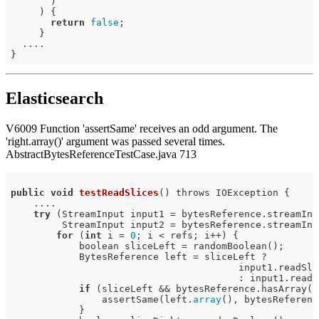
       )

     ) {

return
false
;

     }

  ....

Elasticsearch
V6009 Function 'assertSame' receives an odd argument. The
'right.array()' argument was passed several times.
AbstractBytesReferenceTestCase.java 713
public
void
testReadSlices
()
 throws IOException 
{

    ....

try
 (StreamInput input1 = bytesReference.streamInpu
         StreamInput input2 = bytesReference.streamInpu
for
 (
int
 i = 
0
; i < refs; i++) {

            boolean sliceLeft = randomBoolean();

            BytesReference left = sliceLeft ?

                                        input1.readSli
                                        : input1.readB
if
 (sliceLeft && bytesReference.hasArray())
                assertSame(left.
array
(), bytesReferenc
            }
