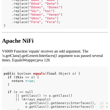
    .replace(
"Dóna"
, 
"Dona"
)

    .replace(
"Dónes"
, 
"Dones"
)

    .replace(
"Sóc"
, 
"Soc"
)

    .replace(
"Vénen"
, 
"Venen"
)

    .replace(
"Véns"
, 
"Vens"
)

    .replace(
"Fóra"
, 
"Fora"
);

Apache NiFi
V6009 Function 'equals' receives an odd argument. The
'o.getClass().getGenericInterfaces()' argument was passed several
times. EqualsWrapper.java 126
public
 boolean 
equals
(
final
 Object o)
{

if
 (
this
 == o) {

return
true
;

  }

if
 (o == null

      || getClass() != o.getClass()

      || !Arrays.equals(

           o.getClass().getGenericInterfaces(),  
// <=
           o.getClass().getGenericInterfaces()   
// <=