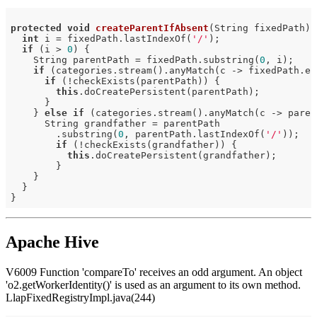
protected
void
createParentIfAbsent
(String fixedPath)
int
 i = fixedPath.lastIndexOf(
'/'
);

if
 (i > 
0
) {

    String parentPath = fixedPath.substring(
0
, i);

if
 (categories.stream().anyMatch(c -> fixedPath.en
if
 (!checkExists(parentPath)) {

this
.doCreatePersistent(parentPath);

      }

    } 
else
if
 (categories.stream().anyMatch(c -> paren
      String grandfather = parentPath

        .substring(
0
, parentPath.lastIndexOf(
'/'
));   
if
 (!checkExists(grandfather)) {

this
.doCreatePersistent(grandfather);

        }

    }

  }

Apache Hive
V6009 Function 'compareTo' receives an odd argument. An object
'o2.getWorkerIdentity()' is used as an argument to its own method.
LlapFixedRegistryImpl.java(244)