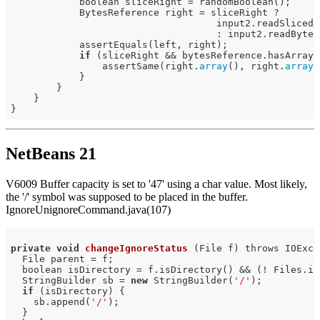
            boolean sliceRight = randomBoolean();

            BytesReference right = sliceRight ?

                                    input2.readSlicedB
                                    : input2.readBytesR
            assertEquals(left, right);

if
 (sliceRight && bytesReference.hasArray()
                assertSame(right.
array
(), right.
array
(
            }

        }

    }

NetBeans 21
V6009 Buffer capacity is set to '47' using a char value. Most likely,
the '/' symbol was supposed to be placed in the buffer.
IgnoreUnignoreCommand.java(107)
private
void
changeIgnoreStatus
(File f)
 throws IOExce
  File parent = f;

  boolean isDirectory = f.isDirectory() && (! Files.is
  StringBuilder sb = 
new
 StringBuilder(
'/'
);

if
 (isDirectory) {

    sb.append(
'/'
);

  }
