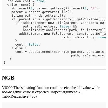
  boolean cont = 
true
;

while
 (cont) {

    sb.insert(
0
, parent.getName()).insert(
0
, 
'/'
);

    parent = parent.getParentFile();

    String path = sb.toString();

if
 (parent.equals(getRepository().getWorkTree())) {
if
 (addStatement(
new
 File(parent, Constants.DOT_
          path, isDirectory, 
false
) &&

          handleAdditionalIgnores(path, isDirectory)) {
        addStatement(
new
 File(parent, Constants.DOT_GI
                              path, isDirectory, 
true
)
      }

      cont = 
false
;

    } 
else
 {

      cont = addStatement(
new
 File(parent, Constants.D
                                   path, isDirectory, 
   }

NGB
V6009 The 'substring' function could receive the '-1' value while
non-negative value is expected. Inspect argument: 2.
TabixReader.java(430)