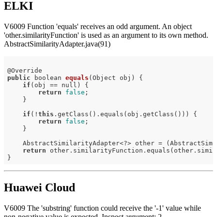
ELKI
V6009 Function 'equals' receives an odd argument. An object
'other.similarityFunction' is used as an argument to its own method.
AbstractSimilarityAdapter.java(91)
@
public
 boolean 
equals
(Object obj)
{

if
(obj == null) {

return
false
;

    }

if
(!
this
.getClass().equals(obj.getClass())) {

return
false
;

    }

    AbstractSimilarityAdapter<?> other = (AbstractSimi
return
 other.similarityFunction.equals(other.simil
Huawei Cloud
V6009 The 'substring' function could receive the '-1' value while
non-negative value is expected. Inspect argument: 2.