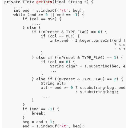
private
 TIntv 
getIntv
(
final
 String s)
{

    ....

int
 end = s.indexOf(
'\t'
, beg);

while
 (end >= 
0
 || end == 
-1
) {

if
 (col == mSc) {

            ....

        } 
else
 {

if
 ((mPreset & TYPE_FLAG) == 
0
) {

if
 (col == mEc) {

                    intv.end = Integer.parseInt(end !=
                                                ? s.su
                                                : s.su
                }

            } 
else
if
 ((mPreset & TYPE_FLAG) == 
1
) {

if
 (col == 
6
) {

                    String cigar = s.substring(beg, end
                    ....

                }

            } 
else
if
 ((mPreset & TYPE_FLAG) == 
2
) {

                String alt;

                alt = end >= 
0
 ? s.substring(beg, end)

                               : s.substring(beg);

                ....

            }

        }

if
 (end == 
-1
) {

break
;

        }

        beg = end + 
1
;

        end = s.indexOf(
'\t'
, beg);
