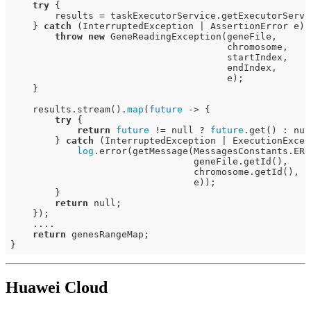
try
 {

        results = taskExecutorService.getExecutorServi
    } 
catch
 (InterruptedException | AssertionError e) {
throw
new
 GeneReadingException(geneFile,

                                       chromosome,

                                       startIndex,

                                       endIndex,

                                       e);

    }

    results.stream().
map
(
future
 -> {

try
 {

return
future
 != null ? 
future
.get() : null
        } 
catch
 (InterruptedException | ExecutionExcept
log
.error(getMessage(MessagesConstants.ERR
                                 geneFile.getId(),

                                 chromosome.getId(),

                                 e));

        }

return
 null;

    });

    ....

return
 genesRangeMap;

Huawei Cloud