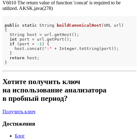
V6010 The return value of function 'concat' is required to be
utilized. AKSK.java(278)
public
static
 String 
buildCanonicalHost
(URL url)
{

  String host = url.getHost();

int
 port = url.getPort();

if
 (port > 
-1
) {

    host.concat(
":"
 + Integer.toString(port));

  }

return
 host;

Хотите получить ключ
на использование анализатора
в пробный период?
Получить ключ
Достижения
Блог