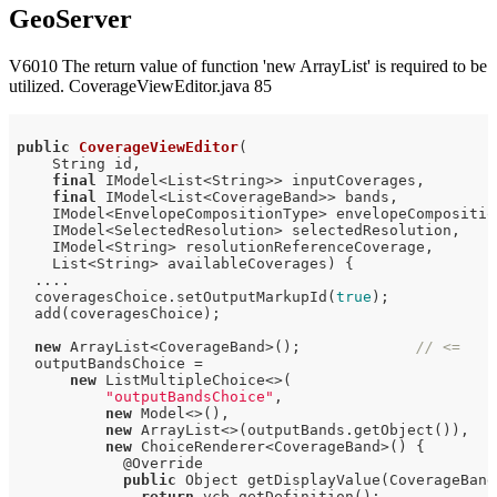
GeoServer
V6010 The return value of function 'new ArrayList' is required to be
utilized. CoverageViewEditor.java 85
public
CoverageViewEditor
(

    String id,

final
 IModel<List<String>> inputCoverages,

final
 IModel<List<CoverageBand>> bands,

    IModel<EnvelopeCompositionType> envelopeComposition
    IModel<SelectedResolution> selectedResolution,

    IModel<String> resolutionReferenceCoverage,

    List<String> availableCoverages)
{

  ....

  coveragesChoice.setOutputMarkupId(
true
);

  add(coveragesChoice);

new
 ArrayList<CoverageBand>();             
// <=
  outputBandsChoice =

new
 ListMultipleChoice<>(

"outputBandsChoice"
,

new
 Model<>(),

new
 ArrayList<>(outputBands.getObject()),

new
 ChoiceRenderer<CoverageBand>() {

            @Override

public
 Object getDisplayValue(CoverageBand 
return
 vcb.getDefinition();
