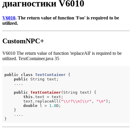
диагностики V6010
V6010
. The return value of function 'Foo' is required to be
utilized.
CustomNPC+
V6010 The return value of function 'replaceAll' is required to be
utilized. TextContainer.java 35
public
class
TextContainer
 {
public
 String text;

    ....

public
TextContainer
(String text)
{

this
.text = text;

        text.replaceAll(
"\\r?\\n|\\r"
, 
"\n"
);

double
 l = 
1.0
D;

    }

    ....
