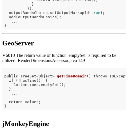
            }

          });

  outputBandsChoice.setOutputMarkupId(
true
);

  add(outputBandsChoice);

  ....

GeoServer
V6010 The return value of function 'emptySet' is required to be
utilized. ReaderDimensionsAccessor.java 149
public
 TreeSet<Object> 
getTimeDomain
()
 throws IOExcept
if
 (!hasTime()) {

    Collections.emptySet();

  }

  ....

return
 values;

jMonkeyEngine