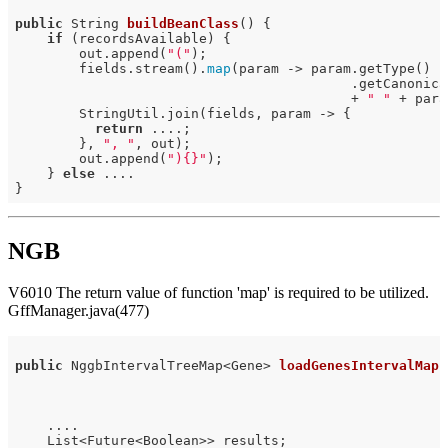
public
 String 
buildBeanClass
()
{

if
 (recordsAvailable) {

        out.append(
"("
);

        fields.stream().
map
(param -> param.getType()

                                          .getCanonica
                                          + 
" "
 + para
        StringUtil.join(fields, param -> {

return
 ....;

        }, 
", "
, out);

        out.append(
"){}"
);

    } 
else
 ....

NGB
V6010 The return value of function 'map' is required to be utilized.
GffManager.java(477)
public
 NggbIntervalTreeMap<Gene> 
loadGenesIntervalMap
(
                                                      
    ....

    List<Future<Boolean>> results;
