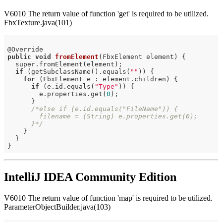
V6010 The return value of function 'get' is required to be utilized.
FbxTexture.java(101)
@
public
void
fromElement
(FbxElement element)
{

  super.fromElement(element);

if
 (getSubclassName().equals(
""
)) {

for
 (FbxElement e : element.children) {

if
 (e.id.equals(
"Type"
)) {

        e.properties.get(
0
);

      }

/*else if (e.id.equals("FileName")) {

        filename = (String) e.properties.get(0);

      }*/
    }

  }

IntelliJ IDEA Community Edition
V6010 The return value of function 'map' is required to be utilized.
ParameterObjectBuilder.java(103)