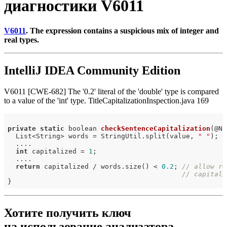
диагностики V6011
V6011
. The expression contains a suspicious mix of integer and
real types.
IntelliJ IDEA Community Edition
V6011 [CWE-682] The '0.2' literal of the 'double' type is compared
to a value of the 'int' type. TitleCapitalizationInspection.java 169
private
static
 boolean 
checkSentenceCapitalization
(@No
  List<String> words = StringUtil.split(value, 
" "
);

  ....

int
 capitalized = 
1
;

  ....

return
 capitalized / words.size() < 
0.2
; 
// allow re
// capitali
Хотите получить ключ
на использование анализатора