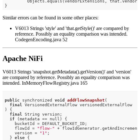
         Objects.equals(vendorExtensions, that.vendorEx
Similar errors can be found in some other places:
V6013 Strings 'style' and 'that.getStyle()' are compared by
reference. Possibly an equality comparison was intended.
CodegenEncoding.java 52
Apache NiFi
V6013 Strings 'snapshot.getMetadata().getVersion()' and 'version'
are compared by reference. Possibly an equality comparison was
intended. InMemoryFlowRegistry.java 165
public
 synchronized 
void
addFlowSnapshot
(

final
 VersionedExternalFlow versionedExternalFlow

)
{

final
 String version;

if
 (metadata == null) {

    bucketId = DEFAULT_BUCKET_ID;

    flowId = 
"flow-"
 + flowIdGenerator.getAndIncrement(
    version = 
"1"
;

  } 
else
 {
