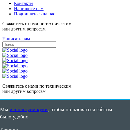
Контакты
Напишите нам
Подпишитесь на нас
Свяжитесь с нами по техническим
или другим вопросам
Написать нам
Свяжитесь с нами по техническим
или другим вопросам
Написать нам
Мы
используем куки
, чтобы пользоваться сайтом
Карта сайта
было удобно.
Пользовательское соглашение
©2008 - 2026, ООО "ПВС"
Хорошо