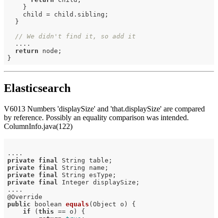
    }

    child = child.sibling;

  }

// We didn't find it, so add it
  ....

return
 node;

Elasticsearch
V6013 Numbers 'displaySize' and 'that.displaySize' are compared
by reference. Possibly an equality comparison was intended.
ColumnInfo.java(122)
private
final
private
final
private
final
private
final
 Integer displaySize;

....

@
public
 boolean 
equals
(Object o)
{

if
 (
this
 == o) {
