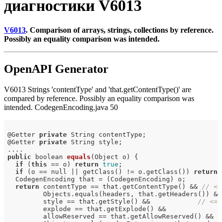
диагностики V6013
V6013
. Comparison of arrays, strings, collections by reference.
Possibly an equality comparison was intended.
OpenAPI Generator
V6013 Strings 'contentType' and 'that.getContentType()' are
compared by reference. Possibly an equality comparison was
intended. CodegenEncoding.java 50
@Getter 
private
 String contentType;

@Getter 
private
 String style;

public
 boolean 
equals
(Object o)
{

if
 (
this
 == o) 
return
true
;

if
 (o == null || getClass() != o.getClass()) 
return
  CodegenEncoding that = (CodegenEncoding) o;

return
 contentType == that.getContentType() && 
// <=
         Objects.equals(headers, that.getHeaders()) &&

         style == that.getStyle() &&            
// <=
         explode == that.getExplode() &&

         allowReserved == that.getAllowReserved() &&
