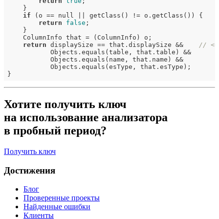
return
true
;

    }

if
 (o == null || getClass() != o.getClass()) {

return
false
;

    }

    ColumnInfo that = (ColumnInfo) o;

return
 displaySize == that.displaySize &&    
// <=
           Objects.equals(table, that.table) &&

           Objects.equals(name, that.name) &&

           Objects.equals(esType, that.esType);

Хотите получить ключ
на использование анализатора
в пробный период?
Получить ключ
Достижения
Блог
Проверенные проекты
Найденные ошибки
Клиенты