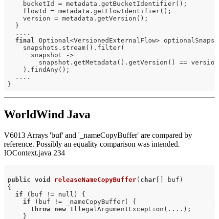
    bucketId = metadata.getBucketIdentifier();

    flowId = metadata.getFlowIdentifier();

    version = metadata.getVersion();

  }

  ....

final
 Optional<VersionedExternalFlow> optionalSnapsho
    snapshots.stream().filter(

      snapshot ->

        snapshot.getMetadata().getVersion() == version
    ).findAny();

  ....

WorldWind Java
V6013 Arrays 'buf' and '_nameCopyBuffer' are compared by
reference. Possibly an equality comparison was intended.
IOContext.java 234
public
void
releaseNameCopyBuffer
(
char
[] buf)
{

if
 (buf != null) {

if
 (buf != _nameCopyBuffer) {                    
/
throw
new
 IllegalArgumentException(....);

    }
