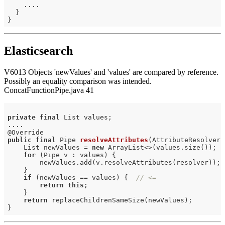
    ....

  }

Elasticsearch
V6013 Objects 'newValues' and 'values' are compared by reference.
Possibly an equality comparison was intended.
ConcatFunctionPipe.java 41
private
final
 List values;

....

@
public
final
 Pipe 
resolveAttributes
(AttributeResolver 
    List newValues = 
new
 ArrayList<>(values.size());

for
 (Pipe v : values) {

        newValues.add(v.resolveAttributes(resolver));

    }

if
 (newValues == values) {  
// <=
return
this
;

    }

return
 replaceChildrenSameSize(newValues);
