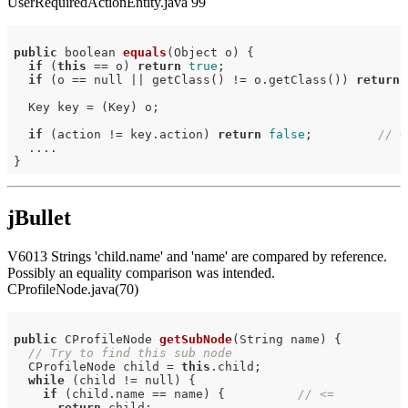
UserRequiredActionEntity.java 99
public
 boolean 
equals
(Object o)
{

if
 (
this
 == o) 
return
true
;

if
 (o == null || getClass() != o.getClass()) 
return
  Key key = (Key) o;

if
 (action != key.action) 
return
false
;         
// <
  ....

jBullet
V6013 Strings 'child.name' and 'name' are compared by reference.
Possibly an equality comparison was intended.
CProfileNode.java(70)
public
 CProfileNode 
getSubNode
(String name)
{

// Try to find this sub node
  CProfileNode child = 
this
.child;

while
 (child != null) {

if
 (child.name == name) {          
// <=
return
 child;
