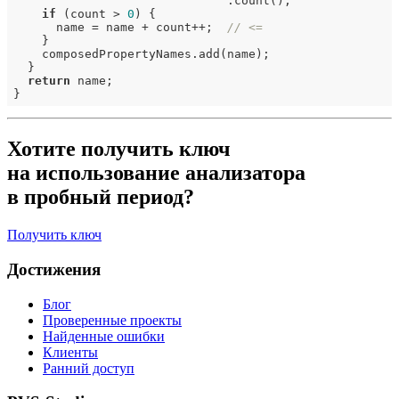
                              .count();

if
 (count > 
0
) {

      name = name + count++;  
// <=
    }

    composedPropertyNames.add(name);

  }

return
 name;

Хотите получить ключ
на использование анализатора
в пробный период?
Получить ключ
Достижения
Блог
Проверенные проекты
Найденные ошибки
Клиенты
Ранний доступ