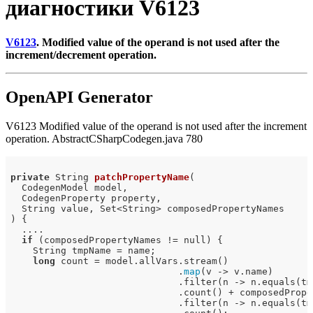
диагностики V6123
V6123
. Modified value of the operand is not used after the
increment/decrement operation.
OpenAPI Generator
V6123 Modified value of the operand is not used after the increment
operation. AbstractCSharpCodegen.java 780
private
 String 
patchPropertyName
(

  CodegenModel model,

  CodegenProperty property,

  String value, Set<String> composedPropertyNames

)
{

  ....

if
 (composedPropertyNames != null) {

    String tmpName = name;

long
 count = model.allVars.stream()

                              .
map
(v -> v.name)

                              .filter(n -> n.equals(tmp
                              .count() + composedPrope
                              .filter(n -> n.equals(tmp