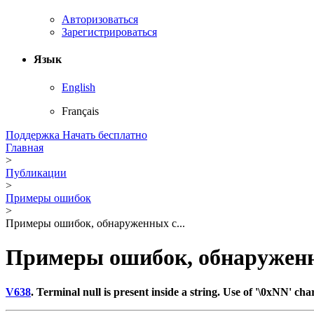
Авторизоваться
Зарегистрироваться
Язык
English
Français
Поддержка
Начать бесплатно
Главная
>
Публикации
>
Примеры ошибок
>
Примеры ошибок, обнаруженных с...
Примеры ошибок, обнаруженн
V638
. Terminal null is present inside a string. Use of '\0xNN' ch