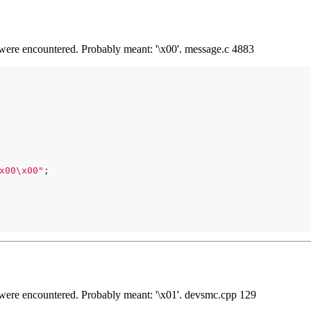
rs were encountered. Probably meant: '\x00'. message.c 4883
x00\x00"
;

rs were encountered. Probably meant: '\x01'. devsmc.cpp 129