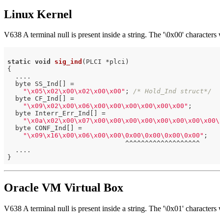
Linux Kernel
V638 A terminal null is present inside a string. The '\0x00' characte
static
void
sig_ind
(PLCI *plci)
{

  ....

  byte SS_Ind[] =

"\x05\x02\x00\x02\x00\x00"
; 
/* Hold_Ind struct*/
  byte CF_Ind[] =

"\x09\x02\x00\x06\x00\x00\x00\x00\x00\x00"
;

  byte Interr_Err_Ind[] =

"\x0a\x02\x00\x07\x00\x00\x00\x00\x00\x00\x00\x00\
  byte CONF_Ind[] =

"\x09\x16\x00\x06\x00\x00\0x00\0x00\0x00\0x00"
;

                              ^^^^^^^^^^^^^^^^^^^

  ....

Oracle VM Virtual Box
V638 A terminal null is present inside a string. The '\0x01' characte