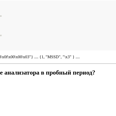
=
=
3\x0f\x00\x00\x03"} .... {1, "MSSD", "\x3" } ....
е анализатора в пробный период?