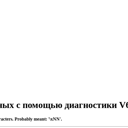
ых с помощью диагностики V
aracters. Probably meant: '\xNN'.