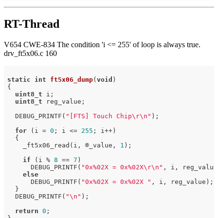
RT-Thread
V654 CWE-834 The condition 'i <= 255' of loop is always true.
drv_ft5x06.c 160
static
int
ft5x06_dump
(
void
)
{

uint8_t
 i;

uint8_t
 reg_value;

  DEBUG_PRINTF(
"[FTS] Touch Chip\r\n"
);

for
 (i = 
0
; i <= 
255
; i++)

  {

    _ft5x06_read(i, ®_value, 
1
);

if
 (i % 
8
 == 
7
)

      DEBUG_PRINTF(
"0x%02X = 0x%02X\r\n"
, i, reg_value)
else
      DEBUG_PRINTF(
"0x%02X = 0x%02X "
, i, reg_value);

  }

  DEBUG_PRINTF(
"\n"
);

return
0
;
