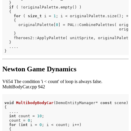
  }

if
 ( !originalPalette.empty() )

  {

for
 ( 
size_t
 i = 
1
; i < originalPalette.size(); ++i
    {

      originalPalette[
0
] = PAL::CombinePalettes( origi
                                                 origi
    }

    fheroes2::ApplyPalette( unitSprite, originalPalett
  }

  ....

Newton Game Dynamics
V654 The condition 'i < count' of loop is always false.
MultiBodyCar.cpp 942
void
MultibodyBodyCar
(DemoEntityManager* 
const
 scene)
{

  ....

int
 count = 
10
;

  count = 
0
;

for
 (
int
 i = 
0
; i < count; i++)

  {
