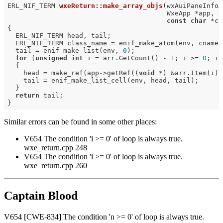
ERL_NIF_TERM 
wxeReturn::make_array_objs
(wxAuiPaneInfoA
                                        WxeApp *app,

const
char
 *cn
{

  ERL_NIF_TERM head, tail;

  ERL_NIF_TERM class_name = enif_make_atom(env, cname);
  tail = enif_make_list(env, 
0
);

for
 (
unsigned
int
 i = arr.GetCount() - 
1
; i >= 
0
; i-
  {

    head = make_ref(app->getRef((
void
 *) &arr.Item(i),
    tail = enif_make_list_cell(env, head, tail);

  }

return
 tail;

Similar errors can be found in some other places:
V654 The condition 'i >= 0' of loop is always true.
wxe_return.cpp 248
V654 The condition 'i >= 0' of loop is always true.
wxe_return.cpp 260
Captain Blood
V654 [CWE-834] The condition 'n >= 0' of loop is always true.