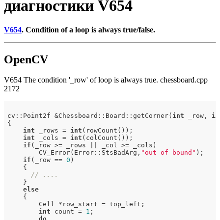
диагностики V654
V654
. Condition of a loop is always true/false.
OpenCV
V654 The condition '_row' of loop is always true. chessboard.cpp
2172
cv::Point2f &Chessboard::Board::getCorner(
int
 _row, 
in
{

int
 _rows = 
int
(rowCount());

int
 _cols = 
int
(colCount());

if
(_row >= _rows || _col >= _cols)

        CV_Error(Error::StsBadArg,
"out of bound"
);

if
(_row == 
0
)

    {

// ....
    }

else
    {

        Cell *row_start = top_left;

int
 count = 
1
;

do