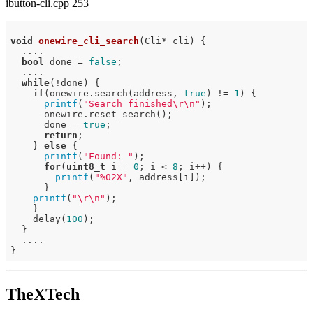
ibutton-cli.cpp 253
void
onewire_cli_search
(Cli* cli)
{

  ....

bool
 done = 
false
;

  ....

while
(!done) {

if
(onewire.search(address, 
true
) != 
1
) {

printf
(
"Search finished\r\n"
);

      onewire.reset_search();

      done = 
true
;

return
;

    } 
else
 {

printf
(
"Found: "
);

for
(
uint8_t
 i = 
0
; i < 
8
; i++) {

printf
(
"%02X"
, address[i]);

      }

printf
(
"\r\n"
);

    }

    delay(
100
);

  }

  ....

TheXTech