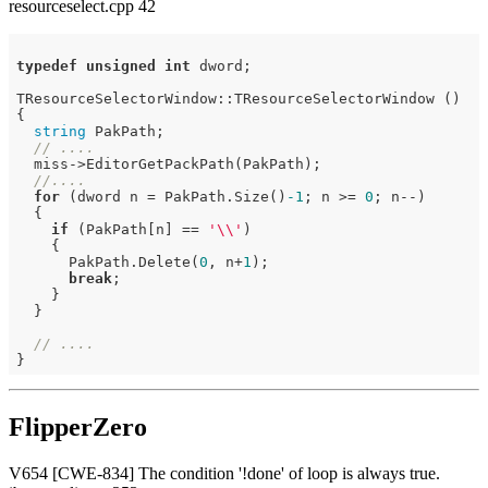
resourceselect.cpp 42
typedef
unsigned
int
 dword;

TResourceSelectorWindow::TResourceSelectorWindow ()

{

string
 PakPath;

// ....
  miss->EditorGetPackPath(PakPath);

//....
for
 (dword n = PakPath.Size()
-1
; n >= 
0
; n--)

  {

if
 (PakPath[n] == 
'\\'
)

    {

      PakPath.Delete(
0
, n+
1
);

break
;

    }

  }

// ....
FlipperZero
V654 [CWE-834] The condition '!done' of loop is always true.