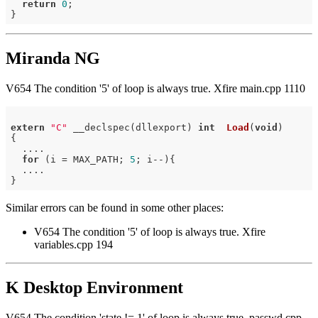
return
0
;

Miranda NG
V654 The condition '5' of loop is always true. Xfire main.cpp 1110
extern
"C"
 __declspec(dllexport) 
int
Load
(
void
)
{

  ....

for
 (i = MAX_PATH; 
5
; i--){

  ....

Similar errors can be found in some other places:
V654 The condition '5' of loop is always true. Xfire
variables.cpp 194
K Desktop Environment
V654 The condition 'state != 1' of loop is always true. passwd.cpp