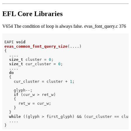
EFL Core Libraries
V654 The condition of loop is always false. evas_font_query.c 376
EAPI 
void
evas_common_font_query_size
(....)
{

  ....

size_t
 cluster = 
0
;

size_t
 cur_cluster = 
0
;

  ....

do
  {

    cur_cluster = cluster + 
1
;

    glyph--;

if
 (cur_w > ret_w)

    {

      ret_w = cur_w;

    }

  }

while
 ((glyph > first_glyph) && (cur_cluster == clust
  ....
