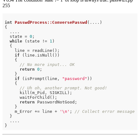
255
int
PasswdProcess::ConversePasswd
(....)
{

  ....

  state = 
0
;

while
 (state != 
1
)

  {

    line = readLine();

if
 (line.isNull())

    {

// No more input... OK
return
0
;

    }

if
 (isPrompt(line, 
"password"
))

    {

// Uh oh, another prompt. Not good!
      kill(m_Pid, SIGKILL);

      waitForChild();

return
 PasswordNotGood;

    }

    m_Error += line + 
'\n'
; 
// Collect error message
  }

  ....
