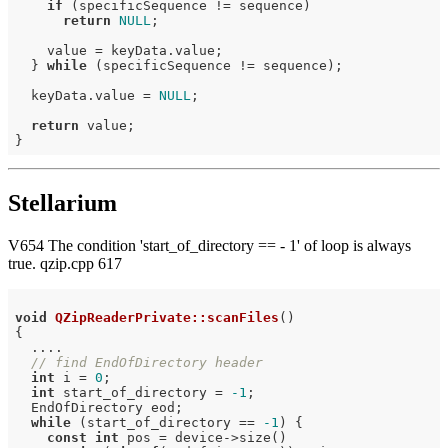
if
 (specificSequence != sequence)

return
NULL
;

    value = keyData.value;

  } 
while
 (specificSequence != sequence);

  keyData.value = 
NULL
;

return
 value;

Stellarium
V654 The condition 'start_of_directory == - 1' of loop is always
true. qzip.cpp 617
void
QZipReaderPrivate::scanFiles
()
{

  ....

// find EndOfDirectory header
int
 i = 
0
;

int
 start_of_directory = 
-1
;

  EndOfDirectory eod;

while
 (start_of_directory == 
-1
) {

const
int
 pos = device->size()
