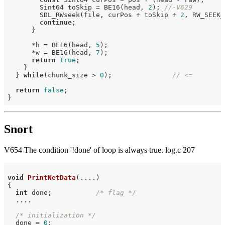
        Sint64 toSkip = BE16(head, 
2
); 
//-V629
        SDL_RWseek(file, curPos + toSkip + 
2
, RW_SEEK_
continue
;

      }

      *h = BE16(head, 
5
);

      *w = BE16(head, 
7
);

return
true
;

    }

  } 
while
(chunk_size > 
0
);               
// <=
return
false
;

Snort
V654 The condition '!done' of loop is always true. log.c 207
void
PrintNetData
(....)
{

int
 done;           
/* flag */
  ....

/* initialization */
  done = 
0
;
