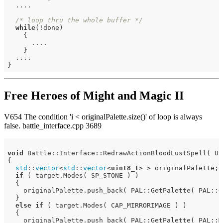
  ....

/* loop thru the whole buffer */
while
(!done)

    {

      ....

    }

  ....

Free Heroes of Might and Magic II
V654 The condition 'i < originalPalette.size()' of loop is always
false. battle_interface.cpp 3689
void
 Battle::Interface::RedrawActionBloodLustSpell( Un
{

std
::
vector
<
std
::
vector
<
uint8_t
> > originalPalette;

if
 ( target.Modes( SP_STONE ) )

  {

    originalPalette.push_back( PAL::GetPalette( PAL::GR
  }

else
if
 ( target.Modes( CAP_MIRRORIMAGE ) )

  {

    originalPalette.push_back( PAL::GetPalette( PAL::M