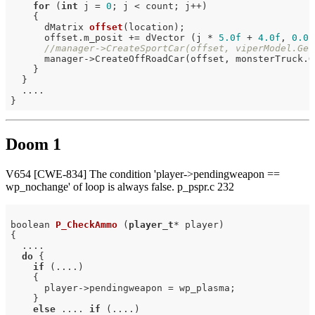
for
 (
int
 j = 
0
; j < count; j++)

    {

dMatrix 
offset
(location)
;

      offset.m_posit += dVector (j * 
5.0f
 + 
4.0f
, 
0.0f
//manager->CreateSportCar(offset, viperModel.Get
      manager->CreateOffRoadCar(offset, monsterTruck.Ge
    }

  }

  ....

Doom 1
V654 [CWE-834] The condition 'player->pendingweapon ==
wp_nochange' of loop is always false. p_pspr.c 232
boolean 
P_CheckAmmo
(
player_t
* player)
{

  ....

do
 {

if
 (....)

    {

      player->pendingweapon = wp_plasma;

    }

else
 .... 
if
 (....)
