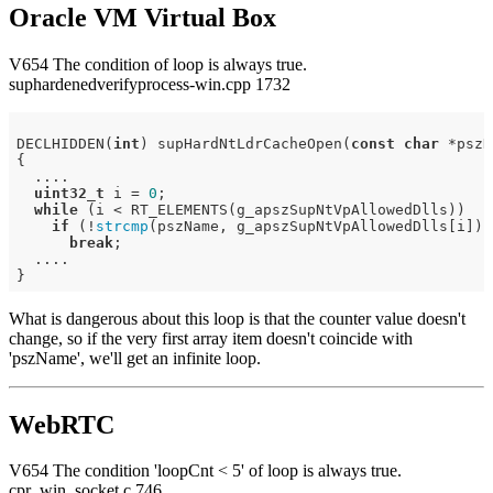
Oracle VM Virtual Box
V654 The condition of loop is always true.
suphardenedverifyprocess-win.cpp 1732
DECLHIDDEN(
int
) supHardNtLdrCacheOpen(
const
char
 *pszN
{

  ....

uint32_t
 i = 
0
;

while
 (i < RT_ELEMENTS(g_apszSupNtVpAllowedDlls))

if
 (!
strcmp
(pszName, g_apszSupNtVpAllowedDlls[i]))

break
;

  ....

What is dangerous about this loop is that the counter value doesn't
change, so if the very first array item doesn't coincide with
'pszName', we'll get an infinite loop.
WebRTC
V654 The condition 'loopCnt < 5' of loop is always true.
cpr_win_socket.c 746