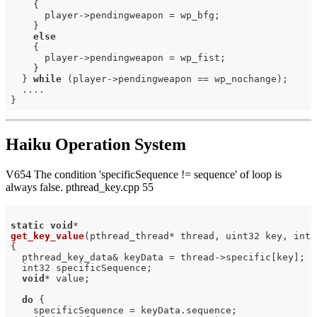
    {

      player->pendingweapon = wp_bfg;

    }

else
    {

      player->pendingweapon = wp_fist;

    }

  } 
while
 (player->pendingweapon == wp_nochange);

  ....

Haiku Operation System
V654 The condition 'specificSequence != sequence' of loop is
always false. pthread_key.cpp 55
static
void
get_key_value
(pthread_thread* thread, uint32 key, int3
{

  pthread_key_data& keyData = thread->specific[key];

  int32 specificSequence;

void
* value;

do
 {

    specificSequence = keyData.sequence;
