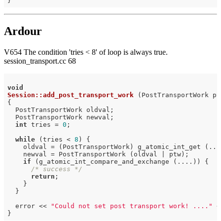
Ardour
V654 The condition 'tries < 8' of loop is always true.
session_transport.cc 68
void
Session::add_post_transport_work
(PostTransportWork pt
{

  PostTransportWork oldval;

  PostTransportWork newval;

int
 tries = 
0
;

while
 (tries < 
8
) {

    oldval = (PostTransportWork) g_atomic_int_get (....
    newval = PostTransportWork (oldval | ptw);

if
 (g_atomic_int_compare_and_exchange (....)) {

/* success */
return
;

    }

  }

  error << 
"Could not set post transport work! ...."
 <