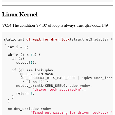
Linux Kernel
V654 The condition 'i < 10' of loop is always true. qla3xxx.c 149
static
int
ql_wait_for_drvr_lock
(struct ql3_adapter *q
{

int
 i = 
0
;

while
 (i < 
10
) {

if
 (i)

      ssleep(
1
);

if
 (ql_sem_lock(qdev,

        QL_DRVR_SEM_MASK,

        (QL_RESOURCE_BITS_BASE_CODE | (qdev->mac_index)
         * 
2
) << 
1
)) {

      netdev_printk(KERN_DEBUG, qdev->ndev,

"driver lock acquired\n"
);

return
1
;

    }

  }

  netdev_err(qdev->ndev,

"Timed out waiting for driver lock...\n"
)