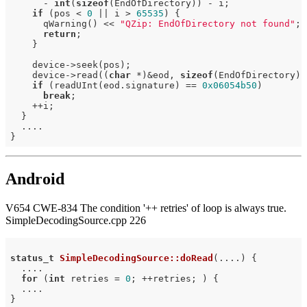
      - 
int
(
sizeof
(EndOfDirectory)) - i;

if
 (pos < 
0
 || i > 
65535
) {

      qWarning() << 
"QZip: EndOfDirectory not found"
;

return
;

    }

    device->seek(pos);

    device->read((
char
 *)&eod, 
sizeof
(EndOfDirectory));
if
 (readUInt(eod.signature) == 
0x06054b50
)

break
;

    ++i;

  }

  ....

Android
V654 CWE-834 The condition '++ retries' of loop is always true.
SimpleDecodingSource.cpp 226
status_t
SimpleDecodingSource::doRead
(....)
{

  ....

for
 (
int
 retries = 
0
; ++retries; ) {

  ....
