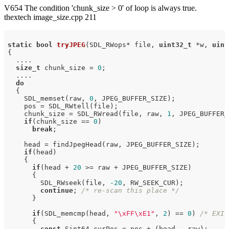
V654 The condition 'chunk_size > 0' of loop is always true.
thextech image_size.cpp 211
static
bool
tryJPEG
(SDL_RWops* file, 
uint32_t
 *w, 
uint
{

  ....

size_t
 chunk_size = 
0
;

  ....

do
  {

    SDL_memset(raw, 
0
, JPEG_BUFFER_SIZE);

    pos = SDL_RWtell(file);

    chunk_size = SDL_RWread(file, raw, 
1
, JPEG_BUFFER_
if
(chunk_size == 
0
)

break
;

    head = findJpegHead(raw, JPEG_BUFFER_SIZE);

if
(head)

    {

if
(head + 
20
 >= raw + JPEG_BUFFER_SIZE)

      {

        SDL_RWseek(file, 
-20
, RW_SEEK_CUR);

continue
; 
/* re-scan this place */
      }

if
(SDL_memcmp(head, 
"\xFF\xE1"
, 
2
) == 
0
) 
/* EXIF
      {

const
 Sint64 curPos = pos + (head - raw);
