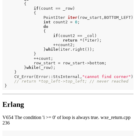
        {

if
(count == _row)

            {

PointIter 
iter
(row_start,BOTTOM_LEFT)
;

int
 count2 = 
0
;

do
                {

if
(count2 == _col)

return
 *(*iter);

                    ++count2;

                }
while
(iter.right());

            }

            ++count;

            row_start = row_start->bottom;

        }
while
(_row);                                 
    }

    CV_Error(Error::StsInternal,
"cannot find corner"
);

// return *top_left->top_left; // never reached
Erlang
V654 The condition 'i >= 0' of loop is always true. wxe_return.cpp
236