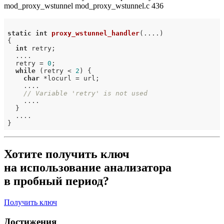
mod_proxy_wstunnel mod_proxy_wstunnel.c 436
static
int
proxy_wstunnel_handler
(....)
{

int
 retry;

  ....

  retry = 
0
;

while
 (retry < 
2
) {

char
 *locurl = url;

    ....

// Variable 'retry' is not used
    ....

  }

  ....

Хотите получить ключ
на использование анализатора
в пробный период?
Получить ключ
Достижения