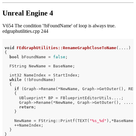
Unreal Engine 4
V654 The condition '!bFoundName' of loop is always true.
edgraphutilities.cpp 244
void
FEdGraphUtilities::RenameGraphCloseToName
(....)
{

bool
 bFoundName = 
false
;

  FString NewName = BaseName;

  int32 NameIndex = StartIndex;

while
 (!bFoundName)

  {

if
 (Graph->Rename(*NewName, Graph->GetOuter(), REN_
    {

      UBlueprint* BP = FBlueprintEditorUtils....;

      Graph->Rename(*NewName, Graph->GetOuter(), ....);
return
;

    }

    NewName = FString::Printf(TEXT(
"%s_%d"
),*BaseName,
    ++NameIndex;

  }
