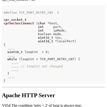
#
define
 TCP_PORT_RETRY_CNT  5
cpr_socket_t
cprSecSocConnect
(
char
 *host,

int
     port,

int
     ipMode,

                  boolean mode,

uint32_t
 tos,

uint16_t
 *localPort)
{

  ....

uint16_t
 loopCnt  = 
0
;

  ....

while
 (loopCnt < TCP_PORT_RETRY_CNT) {

    ....

    .... 
// loopCnt not changed
    ....

  }

  ....

Apache HTTP Server
V654 The condition 'retry < 2' of loop is always true.