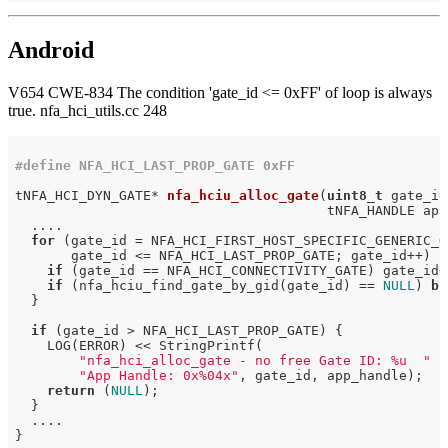
Android
V654 CWE-834 The condition 'gate_id <= 0xFF' of loop is always
true. nfa_hci_utils.cc 248
#
define
 NFA_HCI_LAST_PROP_GATE 0xFF
tNFA_HCI_DYN_GATE* 
nfa_hciu_alloc_gate
(
uint8_t
 gate_id,
                                       tNFA_HANDLE app
  ....

for
 (gate_id = NFA_HCI_FIRST_HOST_SPECIFIC_GENERIC_GA
       gate_id <= NFA_HCI_LAST_PROP_GATE; gate_id++) {

if
 (gate_id == NFA_HCI_CONNECTIVITY_GATE) gate_id++
if
 (nfa_hciu_find_gate_by_gid(gate_id) == 
NULL
) 
br
  }

if
 (gate_id > NFA_HCI_LAST_PROP_GATE) {

    LOG(ERROR) << StringPrintf(

"nfa_hci_alloc_gate - no free Gate ID: %u  "
"App Handle: 0x%04x"
, gate_id, app_handle);

return
 (
NULL
);

  }

  ....
