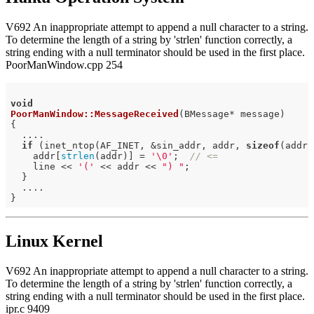
V692 An inappropriate attempt to append a null character to a string.
To determine the length of a string by 'strlen' function correctly, a
string ending with a null terminator should be used in the first place.
PoorManWindow.cpp 254
void
PoorManWindow::MessageReceived
(BMessage* message)
{

  ....

if
 (inet_ntop(AF_INET, &sin_addr, addr, 
sizeof
(addr)
    addr[
strlen
(addr)] = 
'\0'
;  
// <=
    line << 
'('
 << addr << 
") "
;

  }

  ....

Linux Kernel
V692 An inappropriate attempt to append a null character to a string.
To determine the length of a string by 'strlen' function correctly, a
string ending with a null terminator should be used in the first place.
ipr.c 9409