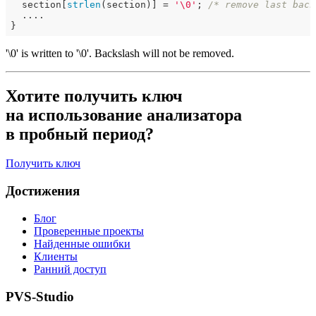
  section[
strlen
(section)] = 
'\0'
; 
/* remove last back
  ....

'\0' is written to '\0'. Backslash will not be removed.
Хотите получить ключ
на использование анализатора
в пробный период?
Получить ключ
Достижения
Блог
Проверенные проекты
Найденные ошибки
Клиенты
Ранний доступ
PVS-Studio