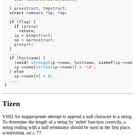
    ....

  } proxstruct, tmpstruct;

struct
comvars
 *
ip
, *
op
;
  ....

if
 (flag) {

if
 (proxy)

return
;

    ip = &tmpstruct;

    op = &proxstruct;

    proxy++;

  }

  ....

if
 (hostname) {

    (
void
) 
strncpy
(ip->name, hostname, 
sizeof
(ip->name
    ip->name[
strlen
(ip->name)] = 
'\0'
;                
  } 
else
    ip->name[
0
] = 
0
;

  ....

Tizen
V692 An inappropriate attempt to append a null character to a string.
To determine the length of a string by 'strlen' function correctly, a
string ending with a null terminator should be used in the first place.
scmirroring_src.c 77