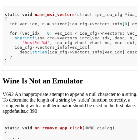
static
void
name_msi_vectors
(struct ipr_ioa_cfg *ioa_c
{

int
 vec_idx, n = 
sizeof
(ioa_cfg->vectors_info[
0
].des
for
 (vec_idx = 
0
; vec_idx < ioa_cfg->nvectors; vec_id
snprintf
(ioa_cfg->vectors_info[vec_idx].desc, n,

"host%d-%d"
, ioa_cfg->host->host_no, vec_idx);

    ioa_cfg->vectors_info[vec_idx].

      desc[
strlen
(ioa_cfg->vectors_info[vec_idx].desc)
  }

Wine Is Not an Emulator
V692 An inappropriate attempt to append a null character to a string.
To determine the length of a string by 'strlen' function correctly, a
string ending with a null terminator should be used in the first place.
appdefaults.c 390
static
void
on_remove_app_click
(HWND dialog)
{

  ....
