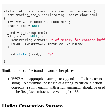
static
int
 __scmirroring_src_send_cmd_to_server(

  scmirroring_src_s *scmirroring, 
const
char
 *cmd)

{

int
 ret = SCMIRRORING_ERROR_NONE;

char
 *_cmd = 
NULL
;

  ....

  _cmd = g_strdup(cmd);

if
 (_cmd == 
NULL
) {

    scmirroring_error(
"Out of memory for command buffe
return
 SCMIRRORING_ERROR_OUT_OF_MEMORY;

  }

  _cmd[
strlen
(_cmd)] = 
'\0'
;                          
  ....

Similar errors can be found in some other places:
V692 An inappropriate attempt to append a null character to a
string. To determine the length of a string by 'strlen' function
correctly, a string ending with a null terminator should be used
in the first place. miracast_server_impl.c 183
Haiku Operation System