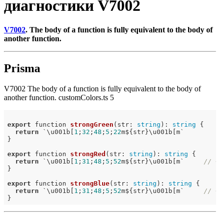
диагностики V7002
V7002
. The body of a function is fully equivalent to the body of
another function.
Prisma
V7002 The body of a function is fully equivalent to the body of
another function. customColors.ts 5
export
 function 
strongGreen
(str: 
string
)
: 
string
{

return
 `\u001b[
1
;
32
;
48
;
5
;
22
m${str}\u001b[m`

}

export
 function 
strongRed
(str: 
string
)
: 
string
{

return
 `\u001b[
1
;
31
;
48
;
5
;
52
m${str}\u001b[m`     
// <
}

export
 function 
strongBlue
(str: 
string
)
: 
string
{

return
 `\u001b[
1
;
31
;
48
;
5
;
52
m${str}\u001b[m`     
// <