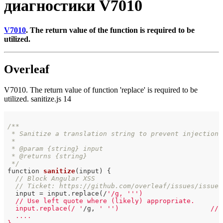
диагностики V7010
V7010
. The return value of the function is required to be
utilized.
Overleaf
V7010. The return value of function 'replace' is required to be
utilized. sanitize.js 14
/**

 * Sanitize a translation string to prevent injection a
 *

 * @param {string} input

 * @returns {string}

 */
function 
sanitize
(input)
{

// Block Angular XSS
// Ticket: https://github.com/overleaf/issues/issues
  input = input.replace(/
'/g, '
'')

  // Use left quote where (likely) appropriate.

  input.replace(/ '
/g, 
' '
')                       // <
  ....
