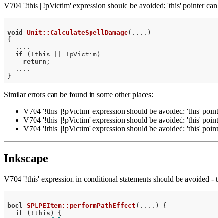
V704 '!this ||!pVictim' expression should be avoided: 'this' pointer
void
Unit::CalculateSpellDamage
(....)
{

  ....

if
 (!
this
 || !pVictim)

return
;

  ....

Similar errors can be found in some other places:
V704 '!this ||!pVictim' expression should be avoided: 'this' p
V704 '!this ||!pVictim' expression should be avoided: 'this' p
V704 '!this ||!pVictim' expression should be avoided: 'this' p
Inkscape
V704 '!this' expression in conditional statements should be avoided -
bool
SPLPEItem::performPathEffect
(....)
{

if
 (!
this
) {
