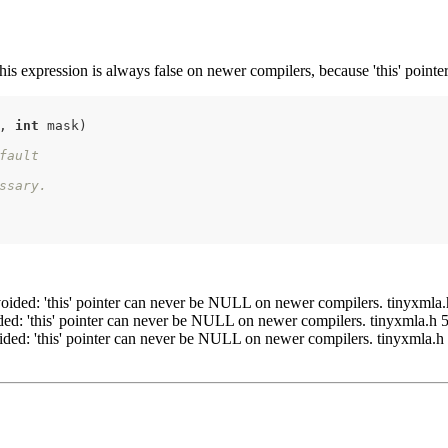
 this expression is always false on newer compilers, because 'this' po
, 
int
 mask)
fault
ssary.
ed: 'this' pointer can never be NULL on newer compilers. tinyxmla.
: 'this' pointer can never be NULL on newer compilers. tinyxmla.h 
d: 'this' pointer can never be NULL on newer compilers. tinyxmla.h