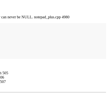
inter can never be NULL. notepad_plus.cpp 4980
h 505
506
 507