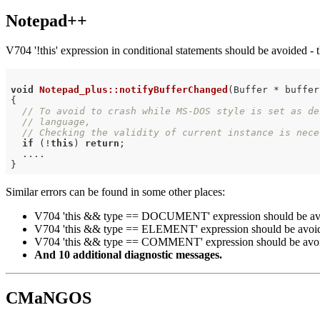
Notepad++
V704 '!this' expression in conditional statements should be avoided -
void
Notepad_plus::notifyBufferChanged
(Buffer * buffer
{

// To avoid to crash while MS-DOS style is set as de
// language,
// Checking the validity of current instance is nece
if
 (!
this
) 
return
;

  ....

Similar errors can be found in some other places:
V704 'this && type == DOCUMENT' expression should be avoid
V704 'this && type == ELEMENT' expression should be avoided
V704 'this && type == COMMENT' expression should be avoide
And 10 additional diagnostic messages.
CMaNGOS