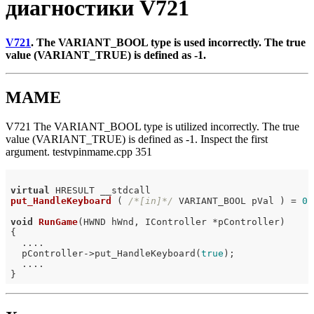
диагностики V721
V721
. The VARIANT_BOOL type is used incorrectly. The true
value (VARIANT_TRUE) is defined as -1.
MAME
V721 The VARIANT_BOOL type is utilized incorrectly. The true
value (VARIANT_TRUE) is defined as -1. Inspect the first
argument. testvpinmame.cpp 351
virtual
put_HandleKeyboard
( 
/*[in]*/
 VARIANT_BOOL pVal )
= 
0
;

void
RunGame
(HWND hWnd, IController *pController)
{

  ....

  pController->put_HandleKeyboard(
true
);

  ....
