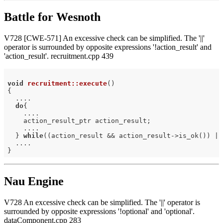
Battle for Wesnoth
V728 [CWE-571] An excessive check can be simplified. The '||'
operator is surrounded by opposite expressions '!action_result' and
'action_result'. recruitment.cpp 439
void
recruitment::execute
()
{

  ....

do
{

    ....

    action_result_ptr action_result;

    ....

  } 
while
((action_result && action_result->is_ok()) ||
  ....

Nau Engine
V728 An excessive check can be simplified. The '||' operator is
surrounded by opposite expressions '!optional' and 'optional'.
dataComponent.cpp 283