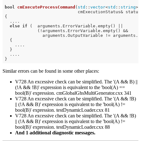
bool
cmExecuteProcessCommand
(
std
::
vector
<
std
::
string
> 
                             cmExecutionStatus& status
{

  ....

else
if
 (  arguments.ErrorVariable.empty() ||

             (!arguments.ErrorVariable.empty() &&

               arguments.OutputVariable != arguments.E
  {

    ....

  }

  ....

Similar errors can be found in some other places:
V728 An excessive check can be simplified. The '(A && B) ||
(!A && !B)' expression is equivalent to the 'bool(A) ==
bool(B)' expression. cmGlobalGhsMultiGenerator.cxx 341
V728 An excessive check can be simplified. The '(A && !B)
|| (!A && B)' expression is equivalent to the 'bool(A) !=
bool(B)' expression. testDynamicLoader.cxx 81
V728 An excessive check can be simplified. The '(A && !B)
|| (!A && B)' expression is equivalent to the 'bool(A) !=
bool(B)' expression. testDynamicLoader.cxx 88
And 1 additional diagnostic messages.