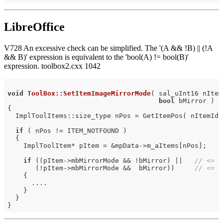
LibreOffice
V728 An excessive check can be simplified. The '(A && !B) || (!A
&& B)' expression is equivalent to the 'bool(A) != bool(B)'
expression. toolbox2.cxx 1042
void
ToolBox::SetItemImageMirrorMode
( sal_uInt16 nItemI
bool
 bMirror )
{

  ImplToolItems::size_type nPos = GetItemPos( nItemId )
if
 ( nPos != ITEM_NOTFOUND )

  {

    ImplToolItem* pItem = &mpData->m_aItems[nPos];

if
 ((pItem->mbMirrorMode && !bMirror) ||   
// <=
       (!pItem->mbMirrorMode &&  bMirror))     
// <=
    {

      ....

    }

  }
