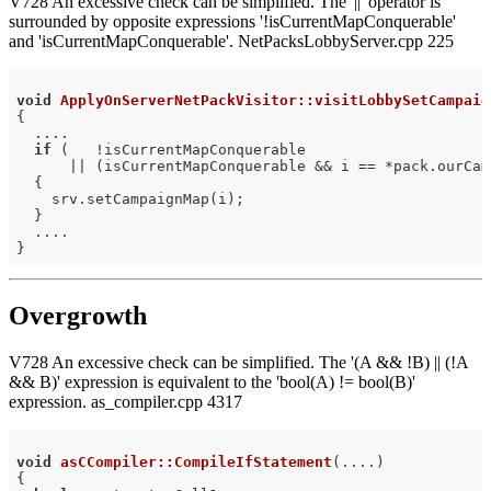
V728 An excessive check can be simplified. The '||' operator is
surrounded by opposite expressions '!isCurrentMapConquerable'
and 'isCurrentMapConquerable'. NetPacksLobbyServer.cpp 225
void
ApplyOnServerNetPackVisitor::visitLobbySetCampaig
{

  ....

if
 (   !isCurrentMapConquerable

      || (isCurrentMapConquerable && i == *pack.ourCam
  {

    srv.setCampaignMap(i);

  }

  ....

Overgrowth
V728 An excessive check can be simplified. The '(A && !B) || (!A
&& B)' expression is equivalent to the 'bool(A) != bool(B)'
expression. as_compiler.cpp 4317
void
asCCompiler::CompileIfStatement
(....)
{
