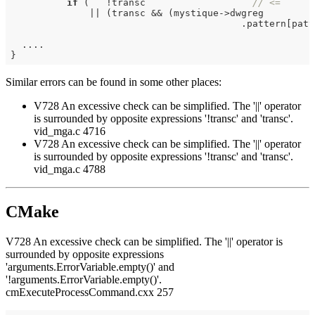
if
 (   !transc                   
// <=
              || (transc && (mystique->dwgreg

                                         .pattern[patt
  ....

Similar errors can be found in some other places:
V728 An excessive check can be simplified. The '||' operator
is surrounded by opposite expressions '!transc' and 'transc'.
vid_mga.c 4716
V728 An excessive check can be simplified. The '||' operator
is surrounded by opposite expressions '!transc' and 'transc'.
vid_mga.c 4788
CMake
V728 An excessive check can be simplified. The '||' operator is
surrounded by opposite expressions
'arguments.ErrorVariable.empty()' and
'!arguments.ErrorVariable.empty()'.
cmExecuteProcessCommand.cxx 257