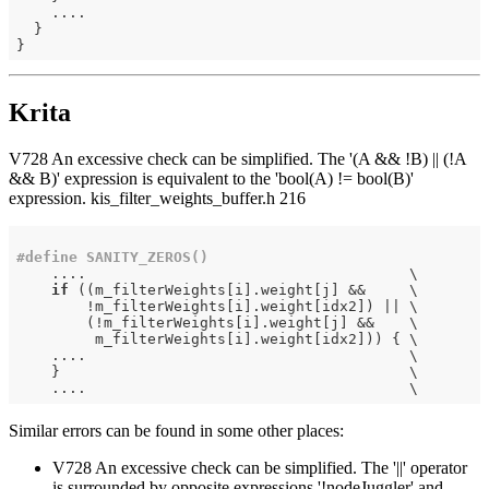
    ....

  }

Krita
V728 An excessive check can be simplified. The '(A && !B) || (!A
&& B)' expression is equivalent to the 'bool(A) != bool(B)'
expression. kis_filter_weights_buffer.h 216
#
define
 SANITY_ZEROS()
    ....                                     \

if
 ((m_filterWeights[i].weight[j] &&     \

        !m_filterWeights[i].weight[idx2]) || \

        (!m_filterWeights[i].weight[j] &&    \

         m_filterWeights[i].weight[idx2])) { \

    ....                                     \

    }                                        \

Similar errors can be found in some other places:
V728 An excessive check can be simplified. The '||' operator
is surrounded by opposite expressions '!nodeJuggler' and