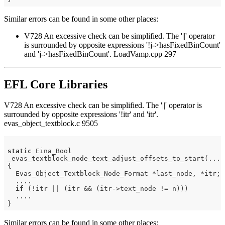
Similar errors can be found in some other places:
V728 An excessive check can be simplified. The '||' operator
is surrounded by opposite expressions '!j->hasFixedBinCount'
and 'j->hasFixedBinCount'. LoadVamp.cpp 297
EFL Core Libraries
V728 An excessive check can be simplified. The '||' operator is
surrounded by opposite expressions '!itr' and 'itr'.
evas_object_textblock.c 9505
static
 Eina_Bool

_evas_textblock_node_text_adjust_offsets_to_start(....)
{

  Evas_Object_Textblock_Node_Format *last_node, *itr;

  ....

if
 (!itr || (itr && (itr->text_node != n)))

  ....

Similar errors can be found in some other places: