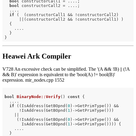
bool
 constructorCall1 = ....;

bool
 constructorCall2 = ....;

  ....

if
 (  (constructorCall1 && !constructorCall2)

      ||(constructorCall2 && !constructorCall1) )

  {

    ....

  }

Heawei Ark Compiler
V728 An excessive check can be simplified. The '(A && !B) || (!A
&& B)' expression is equivalent to the 'bool(A) != bool(B)'
expression. mir_nodes.cpp 1552
bool
BinaryNode::Verify
()
const
{

  ....

if
 ((IsAddress(GetBOpnd(
0
)->GetPrimType()) &&

      !IsAddress(GetBOpnd(
1
)->GetPrimType()))

    ||

     (!IsAddress(GetBOpnd(
0
)->GetPrimType()) &&

       IsAddress(GetBOpnd(
1
)->GetPrimType()))) {

    ....

  }
