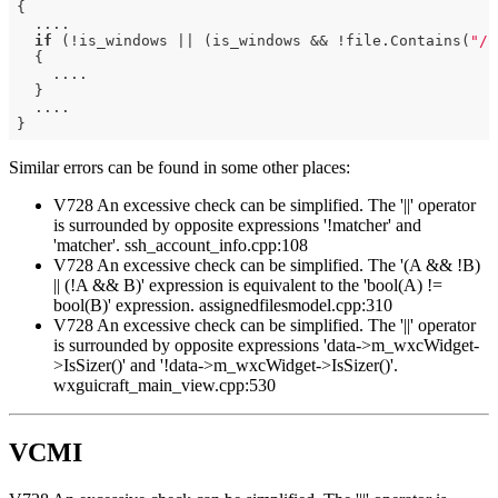
{

  ....

if
 (!is_windows || (is_windows && !file.Contains(
"/"
  {

    ....

  }

  ....

Similar errors can be found in some other places:
V728 An excessive check can be simplified. The '||' operator
is surrounded by opposite expressions '!matcher' and
'matcher'. ssh_account_info.cpp:108
V728 An excessive check can be simplified. The '(A && !B)
|| (!A && B)' expression is equivalent to the 'bool(A) !=
bool(B)' expression. assignedfilesmodel.cpp:310
V728 An excessive check can be simplified. The '||' operator
is surrounded by opposite expressions 'data->m_wxcWidget-
>IsSizer()' and '!data->m_wxcWidget->IsSizer()'.
wxguicraft_main_view.cpp:530
VCMI