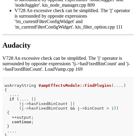
'nodeJuggler'. kis_node_manager.cpp 809
V728 An excessive check can be simplified. The '||' operator
is surrounded by opposite expressions
'!m_currentFilterConfigWidget' and
'm_currentFilterConfigWidget'. kis_filter_option.cpp 111
Audacity
V728 An excessive check can be simplified. The '||' operator is
surrounded by opposite expressions '!j->hasFixedBinCount' and 'j-
>hasFixedBinCount'. LoadVamp.cpp 169
wxArrayString 
VampEffectsModule::FindPlugins
(....)
{

  ....

if
 (.... ||

      !j->hasFixedBinCount ||

      (j->hasFixedBinCount && j->binCount > 
1
))

 {

   ++output;

continue
;

 }

 ....
