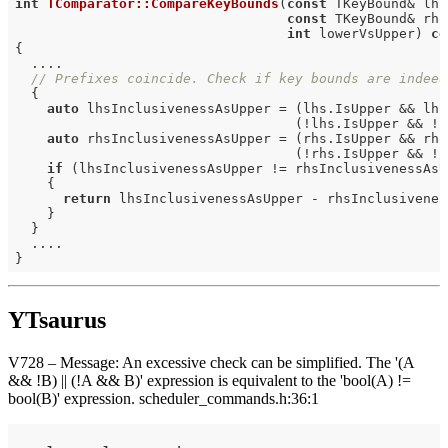
int
TComparator::CompareKeyBounds
(
const
 TKeyBound& lhs,
const
 TKeyBound& rhs,
int
 lowerVsUpper)
co
{

  ....

// Prefixes coincide. Check if key bounds are indeed
  {

auto
 lhsInclusivenessAsUpper = (lhs.IsUpper && lhs
                                   (!lhs.IsUpper && !l
auto
 rhsInclusivenessAsUpper = (rhs.IsUpper && rhs
                                   (!rhs.IsUpper && !r
if
 (lhsInclusivenessAsUpper != rhsInclusivenessAsUp
    {

return
 lhsInclusivenessAsUpper - rhsInclusiveness
    }

  }

  ....

YTsaurus
V728 – Message: An excessive check can be simplified. The '(A
&& !B) || (!A && B)' expression is equivalent to the 'bool(A) !=
bool(B)' expression. scheduler_commands.h:36:1