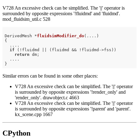
V728 An excessive check can be simplified. The '||' operator is
surrounded by opposite expressions '!fluidmd' and 'fluidmd'.
mod_fluidsim_util.c 528
DerivedMesh *
fluidsimModifier_do
(....)
{

  ....

if
 (!fluidmd || (fluidmd && !fluidmd->fss))

return
 dm;

  ....

Similar errors can be found in some other places:
V728 An excessive check can be simplified. The '||' operator
is surrounded by opposite expressions '!render_only' and
'render_only'. drawobject.c 4663
V728 An excessive check can be simplified. The '||' operator
is surrounded by opposite expressions '!parent' and 'parent'.
kx_scene.cpp 1667
CPython