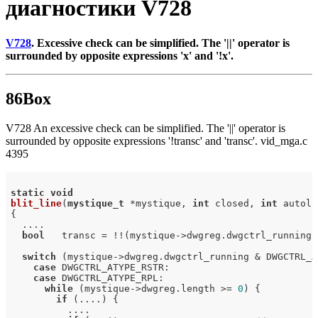
диагностики V728
V728
. Excessive check can be simplified. The '||' operator is
surrounded by opposite expressions 'x' and '!x'.
86Box
V728 An excessive check can be simplified. The '||' operator is
surrounded by opposite expressions '!transc' and 'transc'. vid_mga.c
4395
static
void
blit_line
(
mystique_t
 *mystique, 
int
 closed, 
int
 autoli
{

  ....

bool
   transc = !!(mystique->dwgreg.dwgctrl_running 
switch
 (mystique->dwgreg.dwgctrl_running & DWGCTRL_A
case
 DWGCTRL_ATYPE_RSTR:

case
 DWGCTRL_ATYPE_RPL:

while
 (mystique->dwgreg.length >= 
0
) {

if
 (....) {

          ....
