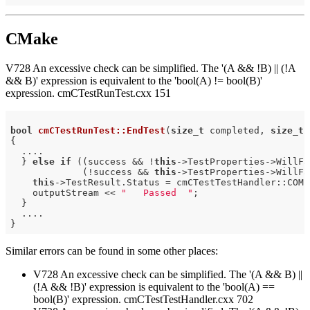
CMake
V728 An excessive check can be simplified. The '(A && !B) || (!A
&& B)' expression is equivalent to the 'bool(A) != bool(B)'
expression. cmCTestRunTest.cxx 151
bool
cmCTestRunTest::EndTest
(
size_t
 completed, 
size_t
 
{

  ....

  } 
else
if
 ((success && !
this
->TestProperties->WillFa
             (!success && 
this
->TestProperties->WillFa
this
->TestResult.Status = cmCTestTestHandler::COMPL
    outputStream << 
"   Passed  "
;

  }

  ....

Similar errors can be found in some other places:
V728 An excessive check can be simplified. The '(A && B) ||
(!A && !B)' expression is equivalent to the 'bool(A) ==
bool(B)' expression. cmCTestTestHandler.cxx 702