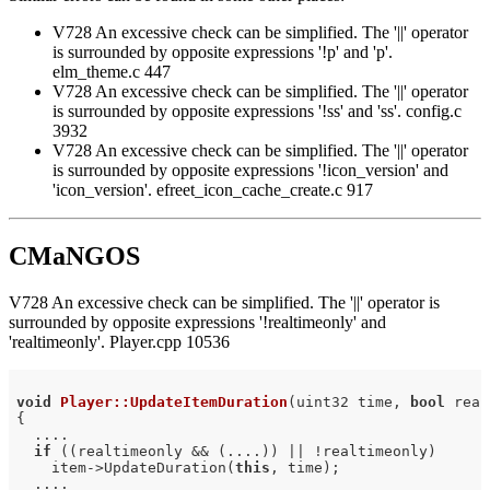
V728 An excessive check can be simplified. The '||' operator
is surrounded by opposite expressions '!p' and 'p'.
elm_theme.c 447
V728 An excessive check can be simplified. The '||' operator
is surrounded by opposite expressions '!ss' and 'ss'. config.c
3932
V728 An excessive check can be simplified. The '||' operator
is surrounded by opposite expressions '!icon_version' and
'icon_version'. efreet_icon_cache_create.c 917
CMaNGOS
V728 An excessive check can be simplified. The '||' operator is
surrounded by opposite expressions '!realtimeonly' and
'realtimeonly'. Player.cpp 10536
void
Player::UpdateItemDuration
(uint32 time, 
bool
 real
{

  ....

if
 ((realtimeonly && (....)) || !realtimeonly)

    item->UpdateDuration(
this
, time);

  ....
