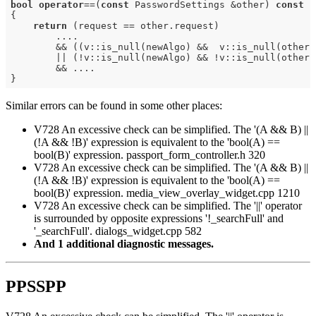
bool
operator
==(
const
 PasswordSettings &other) 
const
{

return
 (request == other.request)

        ....

        && ((v::is_null(newAlgo) &&  v::is_null(other.n
        || (!v::is_null(newAlgo) && !v::is_null(other.n
        && ....

Similar errors can be found in some other places:
V728 An excessive check can be simplified. The '(A && B) ||
(!A && !B)' expression is equivalent to the 'bool(A) ==
bool(B)' expression. passport_form_controller.h 320
V728 An excessive check can be simplified. The '(A && B) ||
(!A && !B)' expression is equivalent to the 'bool(A) ==
bool(B)' expression. media_view_overlay_widget.cpp 1210
V728 An excessive check can be simplified. The '||' operator
is surrounded by opposite expressions '!_searchFull' and
'_searchFull'. dialogs_widget.cpp 582
And 1 additional diagnostic messages.
PPSSPP