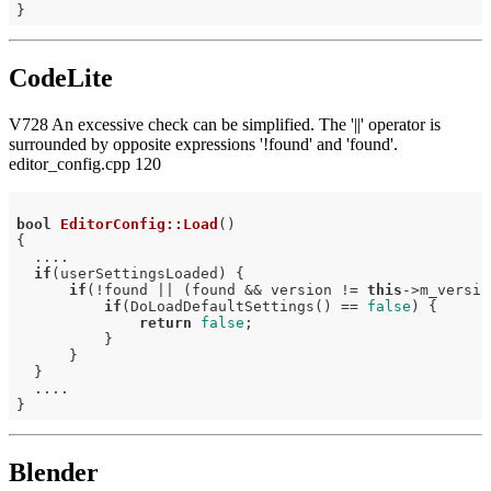
CodeLite
V728 An excessive check can be simplified. The '||' operator is
surrounded by opposite expressions '!found' and 'found'.
editor_config.cpp 120
bool
EditorConfig::Load
()
{

  ....

if
(userSettingsLoaded) {

if
(!found || (found && version != 
this
->m_versio
if
(DoLoadDefaultSettings() == 
false
) {

return
false
;

          }

      }

  }

  ....

Blender