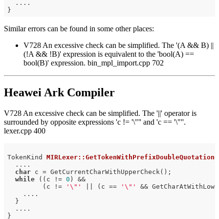
  ....

Similar errors can be found in some other places:
V728 An excessive check can be simplified. The '(A && B) ||
(!A && !B)' expression is equivalent to the 'bool(A) ==
bool(B)' expression. bin_mpl_import.cpp 702
Heawei Ark Compiler
V728 An excessive check can be simplified. The '||' operator is
surrounded by opposite expressions 'c != '\"'' and 'c == '\"''.
lexer.cpp 400
TokenKind 
MIRLexer::GetTokenWithPrefixDoubleQuotation
(
  ....

char
 c = GetCurrentCharWithUpperCheck();

while
 ((c != 
0
) &&

         (c != 
'\"'
 || (c == 
'\"'
 && GetCharAtWithLowe
    ....

  }

  ....
