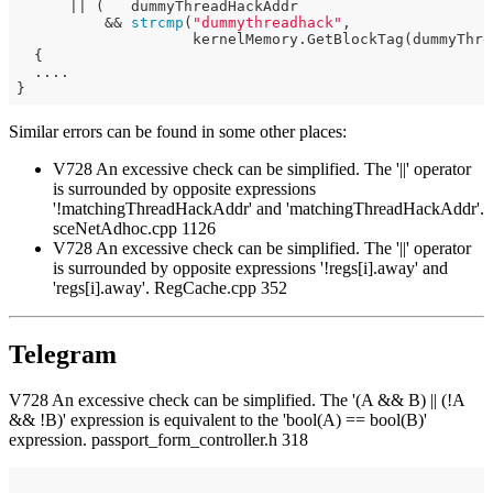
      || (   dummyThreadHackAddr

          && 
strcmp
(
"dummythreadhack"
,

                    kernelMemory.GetBlockTag(dummyThre
  {

  ....

Similar errors can be found in some other places:
V728 An excessive check can be simplified. The '||' operator
is surrounded by opposite expressions
'!matchingThreadHackAddr' and 'matchingThreadHackAddr'.
sceNetAdhoc.cpp 1126
V728 An excessive check can be simplified. The '||' operator
is surrounded by opposite expressions '!regs[i].away' and
'regs[i].away'. RegCache.cpp 352
Telegram
V728 An excessive check can be simplified. The '(A && B) || (!A
&& !B)' expression is equivalent to the 'bool(A) == bool(B)'
expression. passport_form_controller.h 318