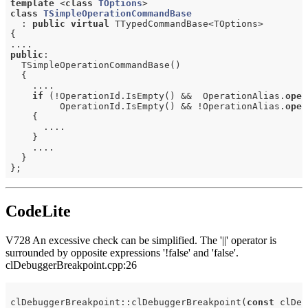
template
 <
class
TOptions
>
class
TSimpleOperationCommandBase
  :
public
virtual
 TTypedCommandBase<TOptions>

{

public
:

  TSimpleOperationCommandBase()

  {

    ....

if
 (!OperationId.IsEmpty() &&  OperationAlias.
oper
         OperationId.IsEmpty() && !OperationAlias.
oper
    {

      ....

    }

    ....

  }

CodeLite
V728 An excessive check can be simplified. The '||' operator is
surrounded by opposite expressions '!false' and 'false'.
clDebuggerBreakpoint.cpp:26
clDebuggerBreakpoint::clDebuggerBreakpoint(
const
 clDeb