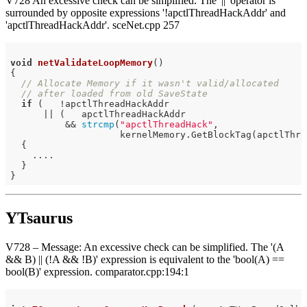
V728 An excessive check can be simplified. The '||' operator is
surrounded by opposite expressions '!apctlThreadHackAddr' and
'apctlThreadHackAddr'. sceNet.cpp 257
void
netValidateLoopMemory
()
{

// Allocate Memory if it wasn't valid/allocated
// after loaded from old SaveState
if
 (   !apctlThreadHackAddr

      || (   apctlThreadHackAddr

          && 
strcmp
(
"apctlThreadHack"
,

                    kernelMemory.GetBlockTag(apctlThre
  {

    ....

  }

YTsaurus
V728 – Message: An excessive check can be simplified. The '(A
&& B) || (!A && !B)' expression is equivalent to the 'bool(A) ==
bool(B)' expression. comparator.cpp:194:1