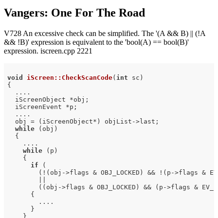
Vangers: One For The Road
V728 An excessive check can be simplified. The '(A && B) || (!A
&& !B)' expression is equivalent to the 'bool(A) == bool(B)'
expression. iscreen.cpp 2221
void
iScreen::CheckScanCode
(
int
 sc)
{

  ....

  iScreenObject *obj;

  iScreenEvent *p;

  ....

  obj = (iScreenObject*) objList->last;

while
 (obj)

  {

    ....

while
 (p)

    {

if
 (

        (!(obj->flags & OBJ_LOCKED) && !(p->flags & EV_
        ||

        ((obj->flags & OBJ_LOCKED) && (p->flags & EV_IF
      {

        ....

      }

    }
