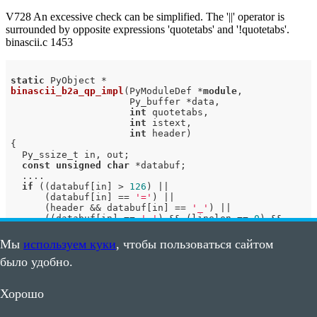
V728 An excessive check can be simplified. The '||' operator is
surrounded by opposite expressions 'quotetabs' and '!quotetabs'.
binascii.c 1453
static
binascii_b2a_qp_impl
(PyModuleDef *
module
,

                     Py_buffer *data,

int
 quotetabs,

int
 istext,

int
 header)
{

  Py_ssize_t in, out;

const
unsigned
char
 *databuf;

  ....

if
 ((databuf[in] > 
126
) ||

      (databuf[in] == 
'='
) ||

      (header && databuf[in] == 
'_'
) ||

      ((databuf[in] == 
'.'
) && (linelen == 
0
) &&

      (databuf[in+
1
] == 
'\n'
 || databuf[in+
1
] == 
'\r'
 
                                 databuf[in+
1
] == 
0
)) 
Мы
используем куки
, чтобы пользоваться сайтом
      (!istext && ((databuf[in] == 
'\r'
) ||

было удобно.
                   (databuf[in] == 
'\n'
))) ||

      ((databuf[in] == 
'\t'
 || databuf[in] == 
' '
) &&

           (in + 
1
 == datalen)) ||

Хорошо
      ((databuf[in] < 
33
) &&

       (databuf[in] != 
'\r'
) && (databuf[in] != 
'\n'
) 
       (quotetabs ||
