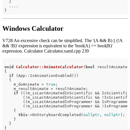
  }

  ....

Windows Calculator
V728 An excessive check can be simplified. The '(A && B) || (!A
&& !B)' expression is equivalent to the 'bool(A) == bool(B)'
expression. Calculator Calculator.xaml.cpp 239
void
Calculator::AnimateCalculator
(
bool
 resultAnimate)
{

if
 (App::IsAnimationEnabled())

  {

    m_doAnimate = 
true
;

    m_resultAnimate = resultAnimate;

if
 (((m_isLastAnimatedInScientific && IsScientific)
        (!m_isLastAnimatedInScientific && !IsScientific
        ((m_isLastAnimatedInProgrammer && IsProgrammer)
        (!m_isLastAnimatedInProgrammer && !IsProgrammer
    {

this
->OnStoryboardCompleted(
nullptr
, 
nullptr
);

    }

  }
