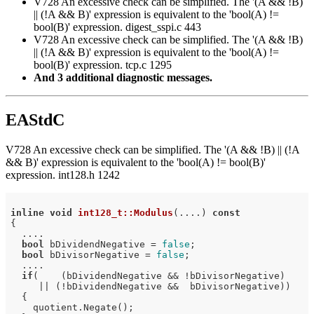
V728 An excessive check can be simplified. The '(A && !B)
|| (!A && B)' expression is equivalent to the 'bool(A) !=
bool(B)' expression. digest_sspi.c 443
V728 An excessive check can be simplified. The '(A && !B)
|| (!A && B)' expression is equivalent to the 'bool(A) !=
bool(B)' expression. tcp.c 1295
And 3 additional diagnostic messages.
EAStdC
V728 An excessive check can be simplified. The '(A && !B) || (!A
&& B)' expression is equivalent to the 'bool(A) != bool(B)'
expression. int128.h 1242
inline
void
int128_t::Modulus
(....)
const
{

  ....

bool
 bDividendNegative = 
false
;

bool
 bDivisorNegative = 
false
;

  ....

if
(    (bDividendNegative && !bDivisorNegative)

     || (!bDividendNegative &&  bDivisorNegative))

  {

    quotient.Negate();
