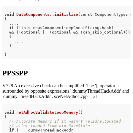
void
DataComponents::initialize
(
const
 ComponentTypes &
{

  ....

if
 (!
this
->hasComponent(depConstString.hash)

  && (!optional || (optional && !can_skip_optional)))

  {

    ....

  }

  ....

PPSSPP
V728 An excessive check can be simplified. The '||' operator is
surrounded by opposite expressions '!dummyThreadHackAddr' and
'dummyThreadHackAddr'. sceNetAdhoc.cpp 1121
void
netAdhocValidateLoopMemory
()
{

// Allocate Memory if it wasn't valid/allocated
// after loaded from old SaveState
if
 (   !dummyThreadHackAddr
