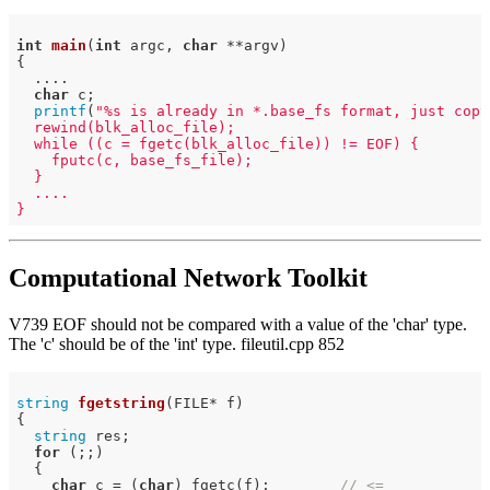
int
main
(
int
 argc, 
char
 **argv)
{

  ....

char
 c;

printf
(
"%s is already in *.base_fs format, just copyi
  rewind(blk_alloc_file);

  while ((c = fgetc(blk_alloc_file)) != EOF) {

    fputc(c, base_fs_file);

  }

  ....

Computational Network Toolkit
V739 EOF should not be compared with a value of the 'char' type.
The 'c' should be of the 'int' type. fileutil.cpp 852
string
fgetstring
(FILE* f)
{

string
 res;

for
 (;;)

  {

char
 c = (
char
) fgetc(f);        
// <=