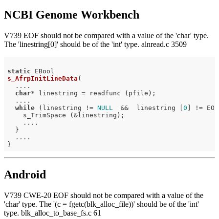
NCBI Genome Workbench
V739 EOF should not be compared with a value of the 'char' type.
The 'linestring[0]' should be of the 'int' type. alnread.c 3509
static
s_AfrpInitLineData
(

  ....

char
* linestring = readfunc (pfile);

  ....

while
 (linestring != 
NULL
  &&  linestring [
0
] != EOF
    s_TrimSpace (&linestring);

    ....

  }

  ....

Android
V739 CWE-20 EOF should not be compared with a value of the
'char' type. The '(c = fgetc(blk_alloc_file))' should be of the 'int'
type. blk_alloc_to_base_fs.c 61