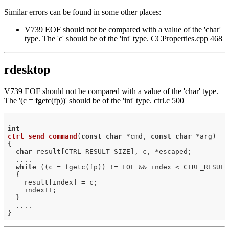
Similar errors can be found in some other places:
V739 EOF should not be compared with a value of the 'char'
type. The 'c' should be of the 'int' type. CCProperties.cpp 468
rdesktop
V739 EOF should not be compared with a value of the 'char' type.
The '(c = fgetc(fp))' should be of the 'int' type. ctrl.c 500
int
ctrl_send_command
(
const
char
 *cmd, 
const
char
 *arg)
{

char
 result[CTRL_RESULT_SIZE], c, *escaped;

  ....

while
 ((c = fgetc(fp)) != EOF && index < CTRL_RESULT
  {

    result[index] = c;

    index++;

  }

  ....
