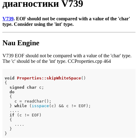
диагностики V739
V739
. EOF should not be compared with a value of the 'char'
type. Consider using the 'int' type.
Nau Engine
V739 EOF should not be compared with a value of the 'char' type.
The 'c' should be of the 'int' type. CCProperties.cpp 464
void
Properties::skipWhiteSpace
()
{

signed
char
 c;

do
  {

    c = readChar();

  } 
while
 (
isspace
(c) && c != EOF);

  ....

if
 (c != EOF)

  {

    ....

  }
