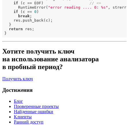
if
 (c == EOF)                    
// <=
      RuntimeError(
"error reading .... 0: %s"
, strerro
if
 (c == 
0
)

break
;

    res.push_back(c);

  }

return
 res;

Хотите получить ключ
на использование анализатора
в пробный период?
Получить ключ
Достижения
Блог
Проверенные проекты
Найденные ошибки
Клиенты
Ранний доступ