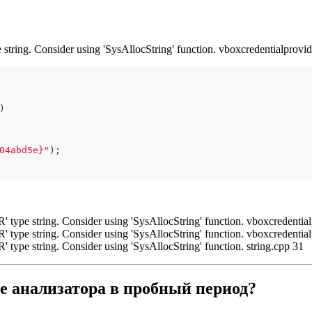
e string. Consider using 'SysAllocString' function. vboxcredentialprovi
)
04abd5e}"
);

R' type string. Consider using 'SysAllocString' function. vboxcredentia
R' type string. Consider using 'SysAllocString' function. vboxcredentia
' type string. Consider using 'SysAllocString' function. string.cpp 31
е анализатора в пробный период?