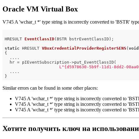
Oracle VM Virtual Box
V745 A 'wchar_t *' type string is incorrectly converted to 'BSTR' typ
HRESULT 
EventClassID
(BSTR bstrEventClassID)
;

static
 HRESULT 
VBoxCredentialProviderRegisterSENS
(
void
{

  ....

  hr = pIEventSubscription->put_EventClassID(

L"{d5978630-5b9f-11d1-8dd2-00aa0
  ....

Similar errors can be found in some other places:
V745 A 'wchar_t *' type string is incorrectly converted to 'BST
V745 A 'wchar_t *' type string is incorrectly converted to 'BST
V745 A 'wchar_t *' type string is incorrectly converted to 'BSTR
Хотите получить ключ на использовани