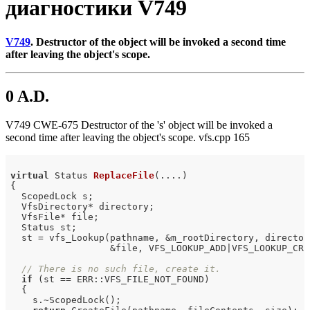
диагностики V749
V749
. Destructor of the object will be invoked a second time
after leaving the object's scope.
0 A.D.
V749 CWE-675 Destructor of the 's' object will be invoked a
second time after leaving the object's scope. vfs.cpp 165
virtual
 Status 
ReplaceFile
(....)
{

  ScopedLock s;

  VfsDirectory* directory;

  VfsFile* file;

  Status st;

  st = vfs_Lookup(pathname, &m_rootDirectory, directory
                  &file, VFS_LOOKUP_ADD|VFS_LOOKUP_CREA
// There is no such file, create it.
if
 (st == ERR::VFS_FILE_NOT_FOUND)

  {

    s.~ScopedLock();
