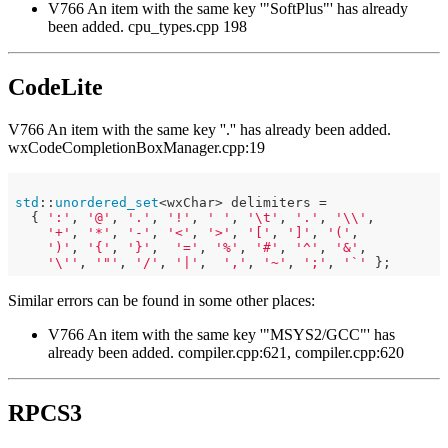
V766 An item with the same key '"SoftPlus"' has already
been added. cpu_types.cpp 198
CodeLite
V766 An item with the same key ''.'' has already been added.
wxCodeCompletionBoxManager.cpp:19
std
::
unordered_set
<wxChar> delimiters =

  { 
':'
, 
'@'
, 
'.'
, 
'!'
, 
' '
, 
'\t'
, 
'.'
, 
'\\'
,

'+'
, 
'*'
, 
'-'
, 
'<'
, 
'>'
, 
'['
, 
']'
, 
'('
,

')'
, 
'{'
, 
'}'
,  
'='
, 
'%'
, 
'#'
, 
'^'
, 
'&'
,

'\''
, 
'"'
, 
'/'
, 
'|'
,  
','
, 
'~'
, 
';'
, 
'`'
Similar errors can be found in some other places:
V766 An item with the same key '"MSYS2/GCC"' has
already been added. compiler.cpp:621, compiler.cpp:620
RPCS3