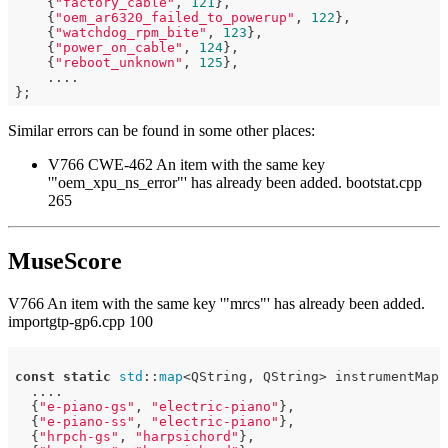
    {
"factory_cable"
, 
121
},

    {
"oem_ar6320_failed_to_powerup"
, 
122
},

    {
"watchdog_rpm_bite"
, 
123
},

    {
"power_on_cable"
, 
124
},

    {
"reboot_unknown"
, 
125
},

    ....

Similar errors can be found in some other places:
V766 CWE-462 An item with the same key
'"oem_xpu_ns_error"' has already been added. bootstat.cpp
265
MuseScore
V766 An item with the same key '"mrcs"' has already been added.
importgtp-gp6.cpp 100
const
static
std
::
map
<QString, QString> instrumentMappi
  ....

  {
"e-piano-gs"
, 
"electric-piano"
},

  {
"e-piano-ss"
, 
"electric-piano"
},

  {
"hrpch-gs"
, 
"harpsichord"
},
