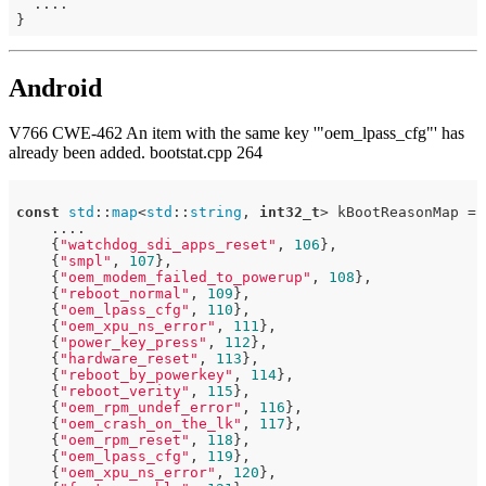
  ....

Android
V766 CWE-462 An item with the same key '"oem_lpass_cfg"' has
already been added. bootstat.cpp 264
const
std
::
map
<
std
::
string
, 
int32_t
> kBootReasonMap = {
    ....

    {
"watchdog_sdi_apps_reset"
, 
106
},

    {
"smpl"
, 
107
},

    {
"oem_modem_failed_to_powerup"
, 
108
},

    {
"reboot_normal"
, 
109
},

    {
"oem_lpass_cfg"
, 
110
},                           
    {
"oem_xpu_ns_error"
, 
111
},                        
    {
"power_key_press"
, 
112
},

    {
"hardware_reset"
, 
113
},

    {
"reboot_by_powerkey"
, 
114
},

    {
"reboot_verity"
, 
115
},

    {
"oem_rpm_undef_error"
, 
116
},

    {
"oem_crash_on_the_lk"
, 
117
},

    {
"oem_rpm_reset"
, 
118
},

    {
"oem_lpass_cfg"
, 
119
},                           
    {
"oem_xpu_ns_error"
, 
120
},                        