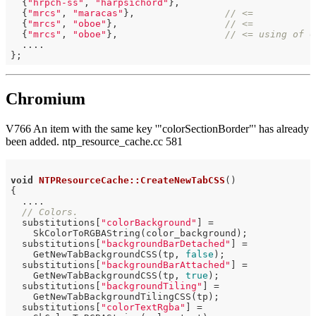
  {
"hrpch-ss"
, 
"harpsichord"
},

  {
"mrcs"
, 
"maracas"
},                
// <=
  {
"mrcs"
, 
"oboe"
},                   
// <=
  {
"mrcs"
, 
"oboe"
},                   
// <= using of C
  ....

Chromium
V766 An item with the same key '"colorSectionBorder"' has already
been added. ntp_resource_cache.cc 581
void
NTPResourceCache::CreateNewTabCSS
()
{

  ....

// Colors.
  substitutions[
"colorBackground"
] =

    SkColorToRGBAString(color_background);

  substitutions[
"backgroundBarDetached"
] =

    GetNewTabBackgroundCSS(tp, 
false
);

  substitutions[
"backgroundBarAttached"
] =

    GetNewTabBackgroundCSS(tp, 
true
);

  substitutions[
"backgroundTiling"
] =

    GetNewTabBackgroundTilingCSS(tp);

  substitutions[
"colorTextRgba"
] =
