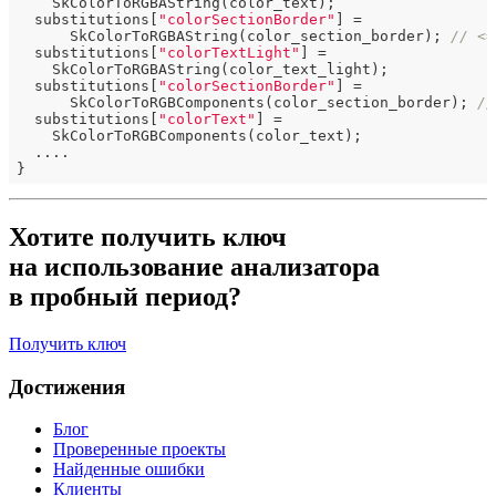
    SkColorToRGBAString(color_text);

  substitutions[
"colorSectionBorder"
] =

      SkColorToRGBAString(color_section_border); 
// <=
  substitutions[
"colorTextLight"
] =

    SkColorToRGBAString(color_text_light);

  substitutions[
"colorSectionBorder"
] =

      SkColorToRGBComponents(color_section_border); 
//
  substitutions[
"colorText"
] =

    SkColorToRGBComponents(color_text);

  ....

Хотите получить ключ
на использование анализатора
в пробный период?
Получить ключ
Достижения
Блог
Проверенные проекты
Найденные ошибки
Клиенты