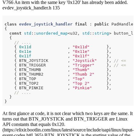
V766 An item with the same key '0x120' has already been added.
evdev_joystick_handler.h 135
class
evdev_joystick_handler
final
 :
public
 PadHandler
{

const
std
::
unordered_map
<u32, 
std
::
string
> button_li
  {

// ....
    { 
0x11d
               , 
"0x11d"
       },

    { 
0x11e
               , 
"0x11e"
       },

    { 
0x11f
               , 
"0x11f"
       },

    { BTN_JOYSTICK        , 
"Joystick"
    }, 
// <=
    { BTN_TRIGGER         , 
"Trigger"
     }, 
// <=
    { BTN_THUMB           , 
"Thumb"
       },

    { BTN_THUMB2          , 
"Thumb 2"
     },

    { BTN_TOP             , 
"Top"
         },

    { BTN_TOP2            , 
"Top 2"
       },

    { BTN_PINKIE          , 
"Pinkie"
      },

// ....
  }

At first glance at code, it is not clear which two keys are the same. It
turns out that BTN_JOYSTICK and BTN_TRIGGER are Linux
API constants that equals 0x120.
(https://elixir.bootlin.com/linux/latest/source/include/uapi/linux/input-
event-codes.h#L365) BTN_JOYSTICK is the starting value of the