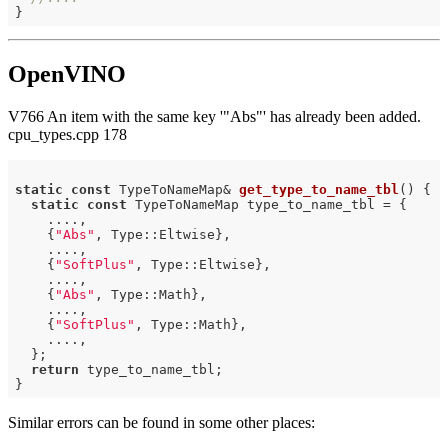
OpenVINO
V766 An item with the same key '"Abs"' has already been added.
cpu_types.cpp 178
static
const
 TypeToNameMap& 
get_type_to_name_tbl
()
{

static
const
 TypeToNameMap type_to_name_tbl = {

    ....,

    {
"Abs"
, Type::Eltwise},

    ....,

    {
"SoftPlus"
, Type::Eltwise},

    ....,

    {
"Abs"
, Type::Math},

    ....,

    {
"SoftPlus"
, Type::Math},

    ....,

  };

return
 type_to_name_tbl;

Similar errors can be found in some other places: