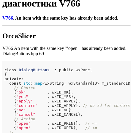
диагностики V766
V766
. An item with the same key has already been added.
OrcaSlicer
V766 An item with the same key '"open"' has already been added.
DialogButtons.hpp 69
class
DialogButtons
  :
public
 wxPanel

private
:

const
std
::
map
<wxString, wxStandardID> m_standardIDs 
// Choice
    {
"ok"
         , wxID_OK},

    {
"yes"
        , wxID_YES},

    {
"apply"
      , wxID_APPLY},

    {
"confirm"
    , wxID_APPLY}, 
// no id for confirm,
    {
"no"
         , wxID_NO},

    {
"cancel"
     , wxID_CANCEL},

// Action
    {
"open"
       , wxID_PRINT},  
// <=
    {
"open"
       , wxID_OPEN},   
// <=
//....