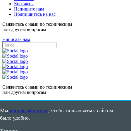
Контакты
Напишите нам
Подпишитесь на нас
Свяжитесь с нами по техническим
или другим вопросам
Написать нам
Свяжитесь с нами по техническим
или другим вопросам
Написать нам
Мы
используем куки
, чтобы пользоваться сайтом
Карта сайта
было удобно.
Пользовательское соглашение
©2008 - 2026, ООО "ПВС"