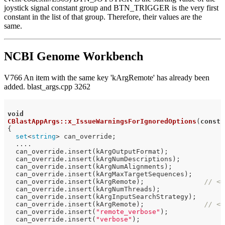
joystick signal constant group and BTN_TRIGGER is the very first
constant in the list of that group. Therefore, their values are the
same.
NCBI Genome Workbench
V766 An item with the same key 'kArgRemote' has already been
added. blast_args.cpp 3262
void
CBlastAppArgs::x_IssueWarningsForIgnoredOptions
(
const
 
{

set
<
string
> can_override;

  ....

  can_override.insert(kArgOutputFormat);

  can_override.insert(kArgNumDescriptions);

  can_override.insert(kArgNumAlignments);

  can_override.insert(kArgMaxTargetSequences);

  can_override.insert(kArgRemote);               
// <=
  can_override.insert(kArgNumThreads);

  can_override.insert(kArgInputSearchStrategy);

  can_override.insert(kArgRemote);               
// <=
  can_override.insert(
"remote_verbose"
);

  can_override.insert(
"verbose"
);
