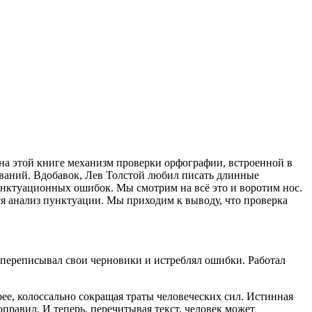
на этой книге механизм проверки орфографии, встроенной в
ываний. Вдобавок, Лев Толстой любил писать длинные
 пунктуационных ошибок. Мы смотрим на всё это и воротим нос.
ся анализ пунктуации. Мы приходим к выводу, что проверка
переписывал свои черновики и истреблял ошибки. Работал
рее, колоссально сокращая траты человеческих сил. Истинная
правил. И теперь, перечитывая текст, человек может