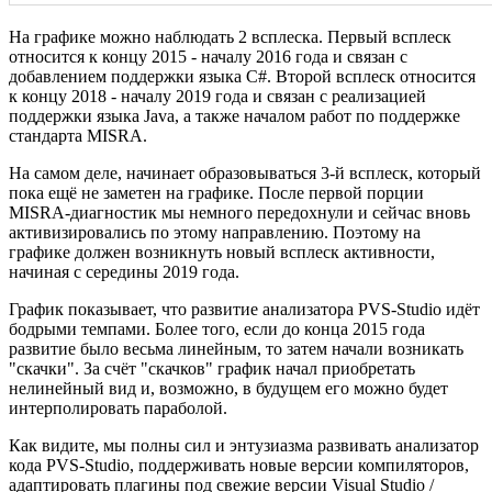
На графике можно наблюдать 2 всплеска. Первый всплеск
относится к концу 2015 - началу 2016 года и связан с
добавлением поддержки языка C#. Второй всплеск относится
к концу 2018 - началу 2019 года и связан с реализацией
поддержки языка Java, а также началом работ по поддержке
стандарта MISRA.
На самом деле, начинает образовываться 3-й всплеск, который
пока ещё не заметен на графике. После первой порции
MISRA-диагностик мы немного передохнули и сейчас вновь
активизировались по этому направлению. Поэтому на
графике должен возникнуть новый всплеск активности,
начиная с середины 2019 года.
График показывает, что развитие анализатора PVS-Studio идёт
бодрыми темпами. Более того, если до конца 2015 года
развитие было весьма линейным, то затем начали возникать
"скачки". За счёт "скачков" график начал приобретать
нелинейный вид и, возможно, в будущем его можно будет
интерполировать параболой.
Как видите, мы полны сил и энтузиазма развивать анализатор
кода PVS-Studio, поддерживать новые версии компиляторов,
адаптировать плагины под свежие версии Visual Studio /