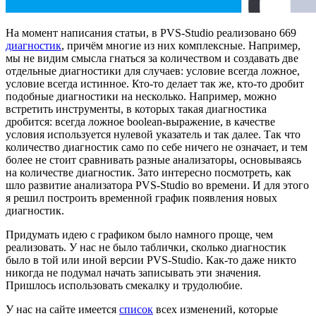
На момент написания статьи, в PVS-Studio реализовано 669
диагностик
, причём многие из них комплексные. Например,
мы не видим смысла гнаться за количеством и создавать две
отдельные диагностики для случаев: условие всегда ложное,
условие всегда истинное. Кто-то делает так же, кто-то дробит
подобные диагностики на несколько. Например, можно
встретить инструменты, в которых такая диагностика
дробится: всегда ложное boolean-выражение, в качестве
условия используется нулевой указатель и так далее. Так что
количество диагностик само по себе ничего не означает, и тем
более не стоит сравнивать разные анализаторы, основываясь
на количестве диагностик. Зато интересно посмотреть, как
шло развитие анализатора PVS-Studio во времени. И для этого
я решил построить временной график появления новых
диагностик.
Придумать идею с графиком было намного проще, чем
реализовать. У нас не было таблички, сколько диагностик
было в той или иной версии PVS-Studio. Как-то даже никто
никогда не подумал начать записывать эти значения.
Пришлось использовать смекалку и трудолюбие.
У нас на сайте имеется
список
всех изменений, которые