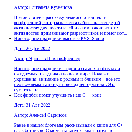
Автор: Елизавета Кузнецова
В этой статье я расскажу немного о той части
конференций, которая касается работы на стенде, об
активностях для посетителей и о том, какие из этих
активностей приманивают разработчиков и помогают...
Новогодние праздники вместе с PVS–Studio
Дата: 20 Дек 2022
Автор: Ярослав Павлов-Брейчер
Новогодние праздники – одни из самых любимых и
ожидаемых праздников во всем мире. Подарки,
украшения, внимание к родным и близким – всё это
неотъемлемый атрибут новогодней суматохи. Эта
суматоха не...
Как фидбек помог улучшить наш C++ квиз
Дата: 31 Авг 2022
Автор: Алексей Саркисов
Ранее в нашем блоге мы рассказывали о квизе для C++
разработчиков. С момента запуска мы тщательно