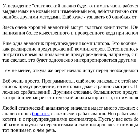
Утверждение "статический анализ будет отнимать часть рабоче
выдаваемых на новый или изменённый код, действительно отни
ошибок другими методами. Ещё хуже - узнавать об ошибках от 
Здесь очень хорошей аналогией могут являться юнит-тесты. Юн
написания более качественного и проверенного кода при испол
Ещё одна аналогия: предупреждения компилятора. Это вообще 
как расширение предупреждений компиляторов. Естественно, к
потратить время на подавление предупреждения, например, с 
так сделает, это будет однозначно интерпретироваться другими
Тем не менее, откуда же берёт начало испуг перед необходимо
Всё очень просто. Программисты, ещё мало знакомые с этой м
список предупреждений, на который даже страшно смотреть. Пр
ложных срабатываний. Другими словами, большинство предупреж
который превращает статический анализатор из зла, отнимающе
Любой статический анализатор вначале выдаст много ложных ср
анализаторов
борются
с ложными срабатывания. Но срабатываний
кстати, и с предупреждениями компилятора. Пусть у вас есть 
образом получился переносимым и скомпилировался с помощью
тот понимает, о чём речь.