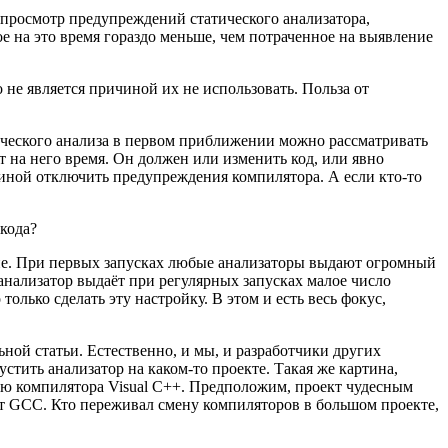
 просмотр предупреждений статического анализатора,
е на это время гораздо меньше, чем потраченное на выявление
 не является причиной их не использовать. Польза от
ического анализа в первом приближении можно рассматривать
 на него время. Он должен или изменить код, или явно
чиной отключить предупреждения компилятора. А если кто-то
 кода?
ние. При первых запусках любые анализаторы выдают огромный
анализатор выдаёт при регулярных запусках малое число
ько сделать эту настройку. В этом и есть весь фокус,
ной статьи. Естественно, и мы, и разработчики других
стить анализатор на каком-то проекте. Такая же картина,
щью компилятора Visual C++. Предположим, проект чудесным
т GCC. Кто переживал смену компиляторов в большом проекте,