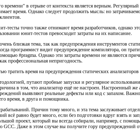
го времени" в отрыве от контекста является верным. Регулярный
мает время. Однако следует продолжить мысль: но затрачиваемо
клиентов.
ит-тесты точно также отнимают время разработчиков, однако это
ьзовании юнит-тестов превосходит затраты на их написание.
очень близкая тема, так как предупреждения инструментов стат
огда программист видит предупреждение компилятора, он тратит
помощью #pragma. Однако эти затраты времени не являются при
 как профессиональная непригодность.
стью тратить время на предупреждения статических анализаторов
етодологией, путают пробные запуски и регулярное использова
ичина в том, что анализатор ещё не настроен. Настроенный же 
дений выявляют реальные дефекты или код с запахом. Важно тол
го время, в друга и помощника.
абатываний. Причин тому много, и эта тема заслуживает отдель
 всё равно будет много, если без подготовки вдруг взять и запу
большой проект, который вы всегда собирали, например, с помо
 GCC. Даже в этом случае вы получите гору предупреждений о