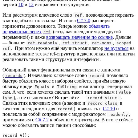
версий
10
и
12
исправляет эти упущения.
Или рассмотрим ключевое слово
, позволяющее передать
ref
в метод объект по ссылке. И снова
C# 7.0
расширяет
горизонты дозволенного. Теперь можно
объявлять
переменные через
(создавая псевдоним для другой
ref
переменной) и даже
возвращать значение по ссылке
. Дальше
— больше:
,
,
,
ref readonly
ref struct
ref-поля
scoped
. При этом нужно ещё научить компилятор
не ругаться
на
ref
использование тех же ref-структур в дженериках или попытки
реализовать такими структурами интерфейсы.
Обширный пласт функциональности связан с записями
(
). Изначально ключевое слово
позволяло
records
record
быстро объявить класс с набором свойств, причём всякую
обвязку вроде
и
компилятор генерировал
Equals
ToString
сам. А что, если хочется сделать такой тип значимым (
value
), а не ссылочным? Встречайте —
.
type
record struct
Связка этих ключевых слов (а заодно и
в
record class
качестве псевдонима для
) появилась в
C# 10
и
record
повлекла за собой сопряжение с модификатором
,
readonly
применимым с
C# 7.2
к обычным структурам. В итоге сейчас
можно объявлять записи такими способами:
record A();
