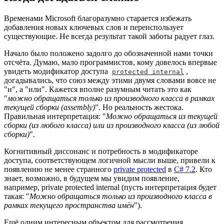
Временами Microsoft благоразумно старается избежать
добавления новых ключевых слов и переиспользует
существующие. Не всегда результат такой заботы радует глаз.
Начало было положено задолго до обозначенной нами точки
отсчёта. Думаю, мало программистов, кому довелось впервые
увидеть модификатор доступа
,
protected internal
догадывались, что союз между этими двумя словами вовсе не
"и", а "или". Кажется вполне разумным читать это как
"
можно обращаться только из производного класса в рамках
текущей сборки (assembly)
". Но реальность жестока.
Правильная интерпретация: "
Можно обращаться из текущей
сборки (из любого класса) или из производного класса (из любой
сборки)
".
Когнитивный диссонанс и потребность в модификаторе
доступа, соответствующем логичной мысли выше, привели к
появлению не менее странного
private protected
в
C# 7.2
. Кто
знает, возможно, в будущем мы увидим появление,
например, private protected internal (пусть интерпретация будет
такая: "
Можно обращаться только из производного класса в
рамках текущего пространства имён
").
Ещё одним интересным объектом для рассмотрения