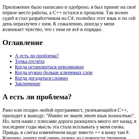
Приложение было написано и одобрено, я был принят на своё
первое место работы, а С++ остался в прошлом. Так волею
судеб я стал разработчиком на C#, полюбил этот язык и по сей
день неразлучен с ним. К сожалению, иногда у меня
возникает чувство, что с ним не всё в порядке.
Оглавление
А есть ли проблема?
Точка отсчёта
Когда остановиться невозможно
Когда нужно больше ключевых слов
Когда догадаться сложно
Заключение
А есть ли проблема?
Рано или поздно любой программист, увлекающийся C++,
приходит к выводу:
"Никто не знает этот язык полностью"
.
Но, хотя наши с плюсами дороги разошлись много лет назад, в
последние годы мысль эта стала всплывать у меня снова.
Правда, в слегка изменённом виде: вместо ++ я вижу там #.
Конечно, шарпу ещё очень далеко до сложности творения