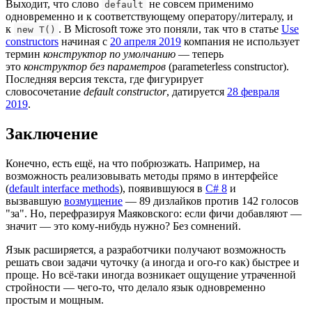
Выходит, что слово
не совсем применимо
default
одновременно и к соответствующему оператору/литералу, и
к
. В Microsoft тоже это поняли, так что в статье
Use
new T()
constructors
начиная с
20 апреля 2019
компания не использует
термин
конструктор по умолчанию
— теперь
это
конструктор без параметров
(parameterless constructor).
Последняя версия текста, где фигурирует
словосочетание
default constructor
, датируется
28 февраля
2019
.
Заключение
Конечно, есть ещё, на что побрюзжать. Например, на
возможность реализовывать методы прямо в интерфейсе
(
default interface methods
), появившуюся в
C# 8
и
вызвавшую
возмущение
— 89 дизлайков против 142 голосов
"за". Но, перефразируя Маяковского: если фичи добавляют —
значит — это кому-нибудь нужно? Без сомнений.
Язык расширяется, а разработчики получают возможность
решать свои задачи чуточку (а иногда и ого-го как) быстрее и
проще. Но всё-таки иногда возникает ощущение утраченной
стройности — чего-то, что делало язык одновременно
простым и мощным.