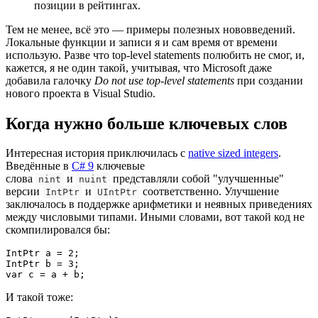
позиции в рейтингах.
Тем не менее, всё это — примеры полезных нововведений.
Локальные функции и записи я и сам время от времени
использую. Разве что top-level statements полюбить не смог, и,
кажется, я не один такой, учитывая, что Microsoft даже
добавила галочку
Do not use top-level statements
при создании
нового проекта в Visual Studio.
Когда нужно больше ключевых слов
Интересная история приключилась с
native sized integers
.
Введённые в
C# 9
ключевые
слова
и
представляли собой "улучшенные"
nint
nuint
версии
и
соответственно. Улучшение
IntPtr
UIntPtr
заключалось в поддержке арифметики и неявных приведениях
между числовыми типами. Иными словами, вот такой код не
скомпилировался бы:
IntPtr a = 2;

IntPtr b = 3;

var c = a + b;
И такой тоже: