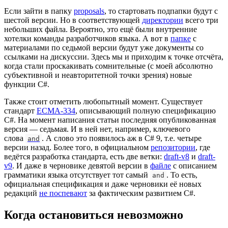
Если зайти в папку
proposals
, то стартовать подпапки будут с
шестой версии. Но в соответствующей
директории
всего три
небольших файла. Вероятно, это ещё были внутренние
хотелки команды разработчиков языка. А вот в
папке
с
материалами по седьмой версии будут уже документы со
ссылками на дискуссии. Здесь мы и приходим к точке отсчёта,
когда стали проскакивать сомнительные (с моей абсолютно
субъективной и неавторитетной точки зрения) новые
функции C#.
Также стоит отметить любопытный момент. Существует
стандарт
ECMA-334
, описывающий полную спецификацию
C#. На момент написания статьи последняя опубликованная
версия — седьмая. И в ней нет, например, ключевого
слова
. А слово это появилось аж в C# 9, т.е. четыре
and
версии назад. Более того, в официальном
репозитории
, где
ведётся разработка стандарта, есть две ветки:
draft-v8
и
draft-
v9
. И даже в черновике девятой версии в
файле
с описанием
грамматики языка отсутствует тот самый
. То есть,
and
официальная спецификация и даже черновики её новых
редакций
не поспевают
за фактическим развитием C#.
Когда остановиться невозможно