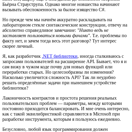
Бьёрна Страуструпа. Однако многие новшества начинают
вызывать обеспокоенность за былое изящество C#.
Но прежде чем мы начнём аккуратно раскладывать на
лабораторном стекле синтаксические конструкции, отвечу на
абсолютно справедливое замечание:
"Никто ведь не
заставляет пользоваться новыми фичами"
. Т.е. проблемы по
факту нет, и зачем тогда весь этот разговор? Тут интерес
скорее личный.
Я, как разработчик
.NET библиотеки
, иногда сталкиваюсь с
запросами пользователей на расширение API. Бывает, что я и
сам вижу в чужом коде почву для новых функций или
переработки старых. Но целесообразны ли изменения?
Насколько увеличится сложность API? Так ли неудобно
решать определённые задачи при нынешнем устройстве
библиотеки?
Лаконичность контрактов и простота решения реальных
пользовательских проблем — параметры, между которыми
постоянно приходится балансировать. И мне очень интересно,
как с такой эквилибристикой справляются в Microsoft при
разработке инструмента, которым я пользуюсь ежедневно.
Безусловно, любой язык программирования должен