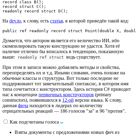
record class B();

record struct C();

readonly record struct D();
На
dev.to
, к слову, есть
статья
, в которой приведён такой код:
public ref readonly record struct Point(double X, doubl
Думается, что автором является его величество ИИ, ибо
скомпилировать такую конструкцию не удастся. Хотя её
наличие отлично бы вписалось в тенденцию, показанную
выше:
ведь существует.
readonly ref struct
При этом в записи можно добавлять методы и свойства,
переопределять их и т.д. Иными словами, очень похоже на
обычные классы и структуры. Вот только последние не
поддерживают тот замечательный синтаксис, в котором имя
типа сочетается с конструктором. Здесь история C# приводит
нас к концепции
первичных конструкторов
(primary
constructors), появившихся в
12-ой
версии языка. К слову,
данная
фича
находится в лидерах по количеству
отрицательных реакций — 186 голосов "за" и 96 "против".
Как подсчитаны голоса
Взяты документы с предложениями новых фич из