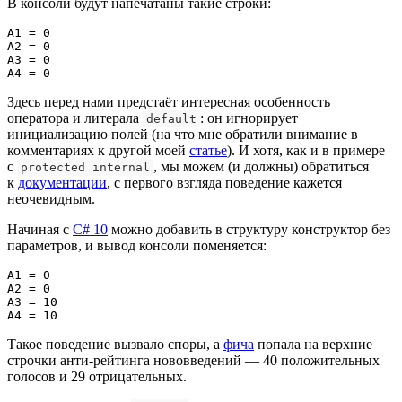
В консоли будут напечатаны такие строки:
A1 = 0

A2 = 0

A3 = 0

A4 = 0
Здесь перед нами предстаёт интересная особенность
оператора и литерала
: он игнорирует
default
инициализацию полей (на что мне обратили внимание в
комментариях к другой моей
статье
). И хотя, как и в примере
с
, мы можем (и должны) обратиться
protected internal
к
документации
, с первого взгляда поведение кажется
неочевидным.
Начиная с
C# 10
можно добавить в структуру конструктор без
параметров, и вывод консоли поменяется:
A1 = 0

A2 = 0

A3 = 10

A4 = 10
Такое поведение вызвало споры, а
фича
попала на верхние
строчки анти-рейтинга нововведений — 40 положительных
голосов и 29 отрицательных.