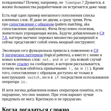
псевдонимы? Почему, например, не
? Думается, в
TimeSpan
жизни большинства разработчиков он встречается даже чаще.
Есть ещё один пример внезапного пополнения списка
ключевых слов. И даже не двумя, а сразу тремя. Речь
про
сопоставление с образцом
(pattern matching, aka
сопоставление шаблонов). Фича безусловно полезная,
значительно упрощающая жизнь. Будучи добавленным в
C#
7.0
, паттерн матчинг пережил множество расширений и
сейчас представляет собой очень мощный инструмент.
Эволюция сего функционала привела к появлению в
C#
9
логических паттернов
(logical patterns), а вместе с ними и
новых ключевых слов:
,
и
(на всякий случай
not
and
or
оставлю
ссылку
на сообщение, в котором рассказывается,
почему нельзя обойтись привычными
,
и
). Кроме
!
&&
||
того, сопоставление с образцом доступно не только в
конструкциях
, но и в
посредством использования
switch
if
оператора
.
is
И хотя логика добавления новых операторов понятна, есть
ощущение, что они лишние. При этом вариант лучше
придумать не могу. Критикую и не предлагаю.
Когда догадаться сложно