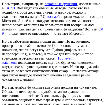
Посмотрим, например, на
локальные функции
, добавленные
в
C# 7.0
. Выглядят как обычные методы, разве что без
модификаторов доступа. Значит, наверное, можно и
статическими их делать? С
восьмой
версии можно, — говорит
Microsoft. А ещё в сигнатурах методов есть возможность
использовать атрибуты на параметрах или возвращаемом
значении. Как там дела с локальными функциями? Вот вам
C#
9
— пожелание реализовано, — отвечает Microsoft.
Но разработчики языка пошли дальше. По их мнению,
пространства имён и метод
так сильно пугают
Main
новичков, что те бегут изучать Python (информация
непроверенная), а потому в той же девятой версии стало
возможным отбросить эти ужасы.
Top-level
statements
позволили писать код так, будто мы находимся
внутри
, существующего где-то там. И это правда, ибо
Main
фича не более чем синтаксический сахар. Объявлять методы
при таком подходе помогают именно введённые ранее
локальные функции.
Кстати, лямбда-функции ведь очень похожи на локальные.
Обладают некоторыми неудобствами по сравнению с
последними, но всё же. В локальных функциях можно
объявлять опциональные параметры и использовать атрибуты,
так почему в лямбда-функциях этого делать нельзя? C#