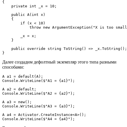
{

    private int _x = 10;

    public A(int x)

    {

        if (x < 10)

            throw new ArgumentException("X is too small
        _x = x;

    }

    public override string ToString() => _x.ToString();

}
Далее создадим дефолтный экземпляр этого типа разными
способами:
A a1 = default(A);

Console.WriteLine($"A1 = {a1}");

A a2 = default;

Console.WriteLine($"A2 = {a2}");

A a3 = new();

Console.WriteLine($"A3 = {a3}");

A a4 = Activator.CreateInstance<A>();

Console.WriteLine($"A4 = {a4}");