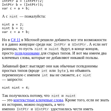
IntPtr a = (IntPtr)2;

IntPtr b = (IntPtr)3;

var c = a + b;
А с
— пожалуйста:
nint
nint a = 2;

nint b = 3;

var c = a + b;
Но в
C# 11
в Microsoft решили добавить все эти возможности
и в давно живущие среди нас
и
. А если нет
IntPtr
UIntPtr
разницы, то пусть
и
будут, в конце концов,
nint
nuint
просто
псевдонимами
для старых типов. И вот мы имеем два
ключевых слова, которые не добавляют никакой пользы.
Забавный факт: выглядят они как обычные псевдонимы
простых типов (вроде
или
), но объявить
int
byte
переменную с именем
вы не сможете, а с
int
nint
— запросто:
nint nint = 4;
Так получилось потому, что
и
nint
nuint
— это
контекстные ключевые слова
. Кроме того, если не знать
их историю, можно подумать, а чего
именно
и
удостоились чести иметь
IntPtr
UIntPtr