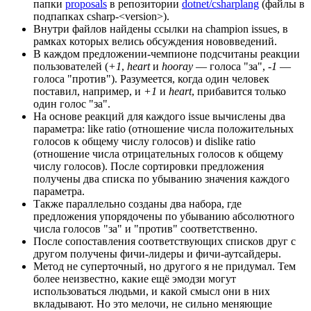
папки
proposals
в репозитории
dotnet/csharplang
(файлы в
подпапках csharp-<version>).
Внутри файлов найдены ссылки на champion issues, в
рамках которых велись обсуждения нововведений.
В каждом предложении-чемпионе подсчитаны реакции
пользователей (
+1
,
heart
и
hooray
— голоса "за",
-1
—
голоса "против"). Разумеется, когда один человек
поставил, например, и
+1
и
heart
, прибавится только
один голос "за".
На основе реакций для каждого issue вычислены два
параметра: like ratio (отношение числа положительных
голосов к общему числу голосов) и dislike ratio
(отношение числа отрицательных голосов к общему
числу голосов). После сортировки предложения
получены два списка по убыванию значения каждого
параметра.
Также параллельно созданы два набора, где
предложения упорядочены по убыванию абсолютного
числа голосов "за" и "против" соответственно.
После сопоставления соответствующих списков друг с
другом получены фичи-лидеры и фичи-аутсайдеры.
Метод не суперточный, но другого я не придумал. Тем
более неизвестно, какие ещё эмодзи могут
использоваться людьми, и какой смысл они в них
вкладывают. Но это мелочи, не сильно меняющие