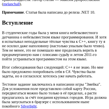
(
melanchall
).
Примечание
. Статья была написана до релиза .NET 10.
Вступление
В студенческие годы была у меня книга небезызвестного
датчанина о небезызвестном языке программирования. И хотя
я испытывал неподдельные тёплые чувства к C++, книгу ту я
не осилил даже наполовину (настолько унылым было чтиво).
Тем не менее, это не помешало мне продолжать верить в
предначертанную нам с плюсами судьбу и летом 2011-го
пойти устраиваться программистом на этом языке.
Итог собеседования был следующий: C++ я не знаю. Но мне
было предложено попробовать себя в C#. Чувства были
задеты, но я согласился: хотелось уже начать работать.
Тестовое задание заключалось в написании игры "Змейка".
Для усложнения поле представляло собой карту России,
передвигаться можно было только в её пределах, а расти
предлагалось за счёт поедания крупных городов. Игра должна
была запускаться в браузере с использованием ныне
покойного
Silverlight
.