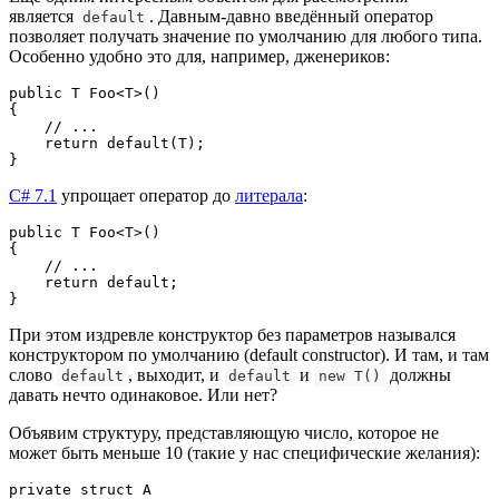
является
. Давным-давно введённый оператор
default
позволяет получать значение по умолчанию для любого типа.
Особенно удобно это для, например, дженериков:
public T Foo<T>()

{

    // ...

    return default(T);

}
C# 7.1
упрощает оператор до
литерала
:
public T Foo<T>()

{

    // ...

    return default;

}
При этом издревле конструктор без параметров назывался
конструктором по умолчанию (default constructor). И там, и там
слово
, выходит, и
и
должны
default
default
new T()
давать нечто одинаковое. Или нет?
Объявим структуру, представляющую число, которое не
может быть меньше 10 (такие у нас специфические желания):
private struct A
