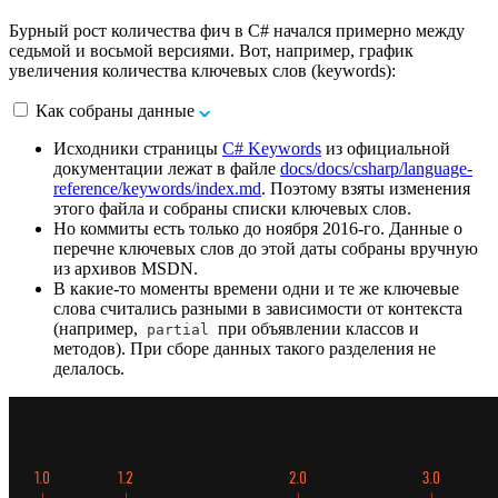
Бурный рост количества фич в C# начался примерно между
седьмой и восьмой версиями. Вот, например, график
увеличения количества ключевых слов (keywords):
Как собраны данные
Исходники страницы
C# Keywords
из официальной
документации лежат в файле
docs/docs/csharp/language-
reference/keywords/index.md
. Поэтому взяты изменения
этого файла и собраны списки ключевых слов.
Но коммиты есть только до ноября 2016-го. Данные о
перечне ключевых слов до этой даты собраны вручную
из архивов MSDN.
В какие-то моменты времени одни и те же ключевые
слова считались разными в зависимости от контекста
(например,
при объявлении классов и
partial
методов). При сборе данных такого разделения не
делалось.