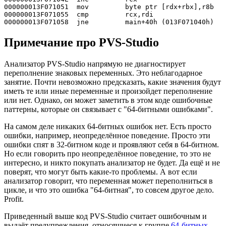
000000013F071051  mov         byte ptr [rdx+rbx],r8b  

000000013F071055  cmp         rcx,rdi  

000000013F071058  jne         main+40h (013F071040h)
Примечание про PVS-Studio
Анализатор PVS-Studio напрямую не диагностирует
переполнение знаковых переменных. Это неблагодарное
занятие. Почти невозможно предсказать, какие значения будут
иметь те или иные переменные и произойдет переполнение
или нет. Однако, он может заметить в этом коде ошибочные
паттерны, которые он связывает с "64-битными ошибками".
На самом деле никаких 64-битных ошибок нет. Есть просто
ошибки, например, неопределённое поведение. Просто эти
ошибки спят в 32-битном коде и проявляют себя в 64-битном.
Но если говорить про неопределённое поведение, то это не
интересно, и никто покупать анализатор не будет. Да ещё и не
поверят, что могут быть какие-то проблемы. А вот если
анализатор говорит, что переменная может переполниться в
цикле, и что это ошибка "64-битная", то совсем другое дело.
Profit.
Приведенный выше код PVS-Studio считает ошибочным и
выдаёт предупреждения, относящиеся к группе
64-битных