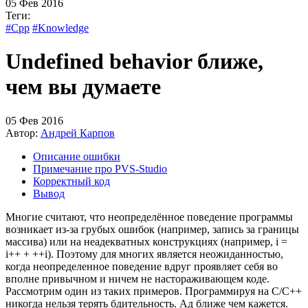
05 Фев 2016
Теги:
#Cpp
#Knowledge
Undefined behavior ближе,
чем вы думаете
05 Фев 2016
Автор:
Андрей Карпов
Описание ошибки
Примечание про PVS-Studio
Корректный код
Вывод
Многие считают, что неопределённое поведение программы
возникает из-за грубых ошибок (например, запись за границы
массива) или на неадекватных конструкциях (например, i =
i++ + ++i). Поэтому для многих является неожиданностью,
когда неопределенное поведение вдруг проявляет себя во
вполне привычном и ничем не настораживающем коде.
Рассмотрим один из таких примеров. Программируя на C/C++
никогда нельзя терять бдительность. Ад ближе чем кажется.