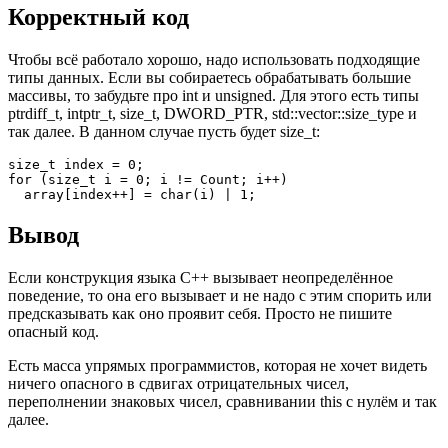
Корректный код
Чтобы всё работало хорошо, надо использовать подходящие
типы данных. Если вы собираетесь обрабатывать большие
массивы, то забудьте про int и unsigned. Для этого есть типы
ptrdiff_t, intptr_t, size_t, DWORD_PTR, std::vector::size_type и
так далее. В данном случае пусть будет size_t:
size_t index = 0;

for (size_t i = 0; i != Count; i++)

  array[index++] = char(i) | 1;
Вывод
Если конструкция языка С++ вызывает неопределённое
поведение, то она его вызывает и не надо с этим спорить или
предсказывать как оно проявит себя. Просто не пишите
опасный код.
Есть масса упрямых программистов, которая не хочет видеть
ничего опасного в сдвигах отрицательных чисел,
переполнении знаковых чисел, сравнивании this с нулём и так
далее.