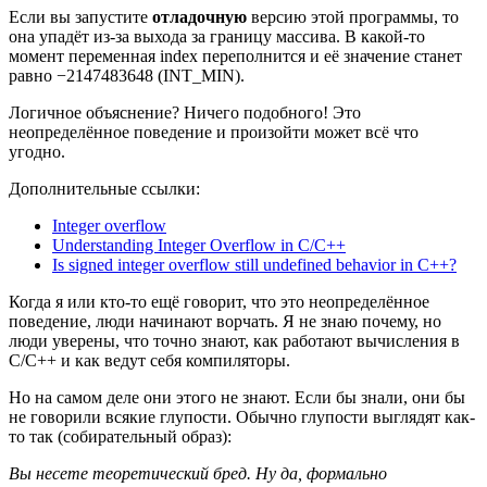
Если вы запустите
отладочную
версию этой программы, то
она упадёт из-за выхода за границу массива. В какой-то
момент переменная index переполнится и её значение станет
равно −2147483648 (INT_MIN).
Логичное объяснение? Ничего подобного! Это
неопределённое поведение и произойти может всё что
угодно.
Дополнительные ссылки:
Integer overflow
Understanding Integer Overflow in C/C++
Is signed integer overflow still undefined behavior in C++?
Когда я или кто-то ещё говорит, что это неопределённое
поведение, люди начинают ворчать. Я не знаю почему, но
люди уверены, что точно знают, как работают вычисления в
C/C++ и как ведут себя компиляторы.
Но на самом деле они этого не знают. Если бы знали, они бы
не говорили всякие глупости. Обычно глупости выглядят как-
то так (собирательный образ):
Вы несете теоретический бред. Ну да, формально