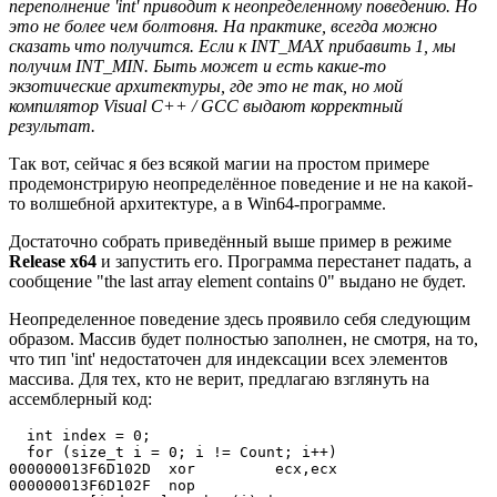
переполнение 'int' приводит к неопределенному поведению. Но
это не более чем болтовня. На практике, всегда можно
сказать что получится. Если к INT_MAX прибавить 1, мы
получим INT_MIN. Быть может и есть какие-то
экзотические архитектуры, где это не так, но мой
компилятор Visual C++ / GCC выдают корректный
результат.
Так вот, сейчас я без всякой магии на простом примере
продемонстрирую неопределённое поведение и не на какой-
то волшебной архитектуре, а в Win64-программе.
Достаточно собрать приведённый выше пример в режиме
Release
x64
и запустить его. Программа перестанет падать, а
сообщение "the last array element contains 0" выдано не будет.
Неопределенное поведение здесь проявило себя следующим
образом. Массив будет полностью заполнен, не смотря, на то,
что тип 'int' недостаточен для индексации всех элементов
массива. Для тех, кто не верит, предлагаю взглянуть на
ассемблерный код:
  int index = 0;

  for (size_t i = 0; i != Count; i++)

000000013F6D102D  xor         ecx,ecx  

000000013F6D102F  nop  
