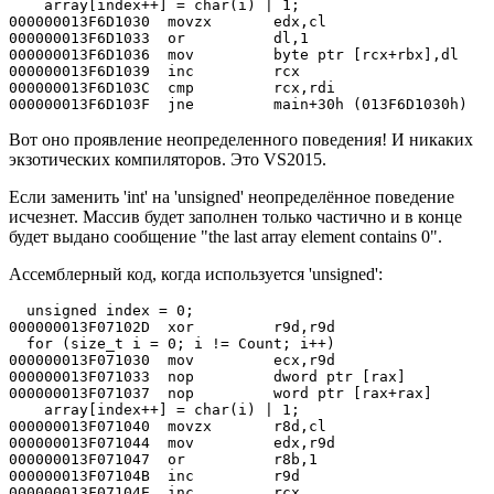
    array[index++] = char(i) | 1;

000000013F6D1030  movzx       edx,cl  

000000013F6D1033  or          dl,1  

000000013F6D1036  mov         byte ptr [rcx+rbx],dl  

000000013F6D1039  inc         rcx  

000000013F6D103C  cmp         rcx,rdi  

000000013F6D103F  jne         main+30h (013F6D1030h)
Вот оно проявление неопределенного поведения! И никаких
экзотических компиляторов. Это VS2015.
Если заменить 'int' на 'unsigned' неопределённое поведение
исчезнет. Массив будет заполнен только частично и в конце
будет выдано сообщение "the last array element contains 0".
Ассемблерный код, когда используется 'unsigned':
  unsigned index = 0;

000000013F07102D  xor         r9d,r9d  

  for (size_t i = 0; i != Count; i++)

000000013F071030  mov         ecx,r9d  

000000013F071033  nop         dword ptr [rax]  

000000013F071037  nop         word ptr [rax+rax]  

    array[index++] = char(i) | 1;

000000013F071040  movzx       r8d,cl  

000000013F071044  mov         edx,r9d  

000000013F071047  or          r8b,1  

000000013F07104B  inc         r9d  

000000013F07104E  inc         rcx  
