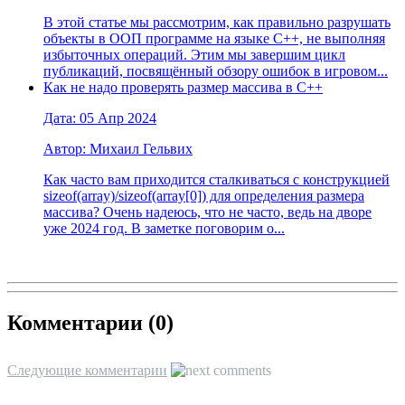
В этой статье мы рассмотрим, как правильно разрушать
объекты в ООП программе на языке C++, не выполняя
избыточных операций. Этим мы завершим цикл
публикаций, посвящённый обзору ошибок в игровом...
Как не надо проверять размер массива в С++
Дата: 05 Апр 2024
Автор: Михаил Гельвих
Как часто вам приходится сталкиваться с конструкцией
sizeof(array)/sizeof(array[0]) для определения размера
массива? Очень надеюсь, что не часто, ведь на дворе
уже 2024 год. В заметке поговорим о...
Комментарии (
0
)
Следующие комментарии