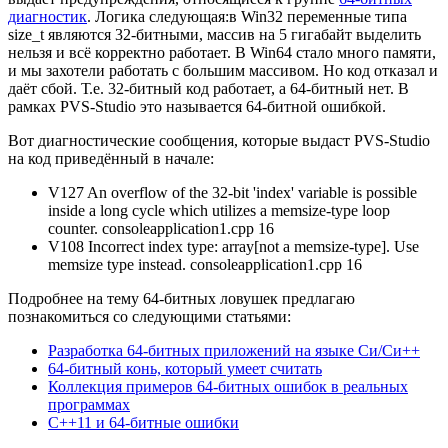
диагностик
. Логика следующая:в Win32 переменные типа
size_t являются 32-битными, массив на 5 гигабайт выделить
нельзя и всё корректно работает. В Win64 стало много памяти,
и мы захотели работать с большим массивом. Но код отказал и
даёт сбой. Т.е. 32-битный код работает, а 64-битный нет. В
рамках PVS-Studio это называется 64-битной ошибкой.
Вот диагностические сообщения, которые выдаст PVS-Studio
на код приведённый в начале:
V127 An overflow of the 32-bit 'index' variable is possible
inside a long cycle which utilizes a memsize-type loop
counter. consoleapplication1.cpp 16
V108 Incorrect index type: array[not a memsize-type]. Use
memsize type instead. consoleapplication1.cpp 16
Подробнее на тему 64-битных ловушек предлагаю
познакомиться со следующими статьями:
Разработка 64-битных приложений на языке Си/Си++
64-битный конь, который умеет считать
Коллекция примеров 64-битных ошибок в реальных
программах
C++11 и 64-битные ошибки