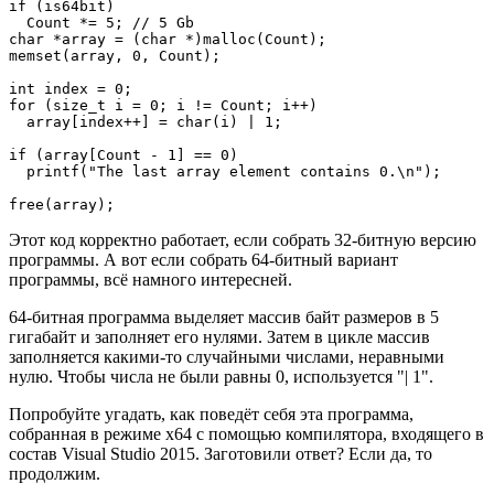
if (is64bit)

  Count *= 5; // 5 Gb

char *array = (char *)malloc(Count);

memset(array, 0, Count);

int index = 0;

for (size_t i = 0; i != Count; i++)

  array[index++] = char(i) | 1;

if (array[Count - 1] == 0)

  printf("The last array element contains 0.\n");

free(array);
Этот код корректно работает, если собрать 32-битную версию
программы. А вот если собрать 64-битный вариант
программы, всё намного интересней.
64-битная программа выделяет массив байт размеров в 5
гигабайт и заполняет его нулями. Затем в цикле массив
заполняется какими-то случайными числами, неравными
нулю. Чтобы числа не были равны 0, используется "| 1".
Попробуйте угадать, как поведёт себя эта программа,
собранная в режиме x64 с помощью компилятора, входящего в
состав Visual Studio 2015. Заготовили ответ? Если да, то
продолжим.