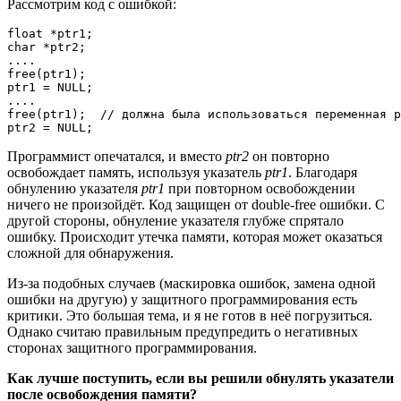
Рассмотрим код с ошибкой:
float *ptr1;

char *ptr2;

....

free(ptr1);

ptr1 = NULL;

....

free(ptr1);  // должна была использоваться переменная p
ptr2 = NULL;
Программист опечатался, и вместо
ptr2
он повторно
освобождает память, используя указатель
ptr1
. Благодаря
обнулению указателя
ptr1
при повторном освобождении
ничего не произойдёт. Код защищен от double-free ошибки. С
другой стороны, обнуление указателя глубже спрятало
ошибку. Происходит утечка памяти, которая может оказаться
сложной для обнаружения.
Из-за подобных случаев (маскировка ошибок, замена одной
ошибки на другую) у защитного программирования есть
критики. Это большая тема, и я не готов в неё погрузиться.
Однако считаю правильным предупредить о негативных
сторонах защитного программирования.
Как лучше поступить, если вы решили обнулять указатели
после освобождения памяти?