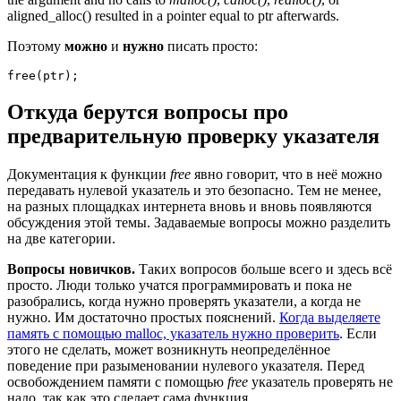
aligned_alloc() resulted in a pointer equal to ptr afterwards.
Поэтому
можно
и
нужно
писать просто:
free(ptr);
Откуда берутся вопросы про
предварительную проверку указателя
Документация к функции
free
явно говорит, что в неё можно
передавать нулевой указатель и это безопасно. Тем не менее,
на разных площадках интернета вновь и вновь появляются
обсуждения этой темы. Задаваемые вопросы можно разделить
на две категории.
Вопросы новичков.
Таких вопросов больше всего и здесь всё
просто. Люди только учатся программировать и пока не
разобрались, когда нужно проверять указатели, а когда не
нужно. Им достаточно простых пояснений.
Когда выделяете
память с помощью malloc, указатель нужно проверить
. Если
этого не сделать, может возникнуть неопределённое
поведение при разыменовании нулевого указателя. Перед
освобождением памяти с помощью
free
указатель проверять не
надо, так как это сделает сама функция.