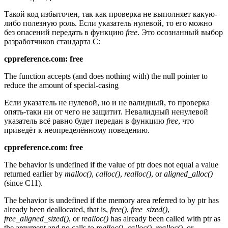
Такой код избыточен, так как проверка не выполняет какую-
либо полезную роль. Если указатель нулевой, то его можно
без опасений передать в функцию
free
. Это осознанный выбор
разработчиков стандарта С:
cppreference.com: free
The function accepts (and does nothing with) the null pointer to
reduce the amount of special-casing
Если указатель не нулевой, но и не валидный, то проверка
опять-таки ни от чего не защитит. Невалидный ненулевой
указатель всё равно будет передан в функцию
free
, что
приведёт к неопределённому поведению.
cppreference.com: free
The behavior is undefined if the value of ptr does not equal a value
returned earlier by
malloc()
,
calloc()
,
realloc()
, or
aligned_alloc()
(since C11).
The behavior is undefined if the memory area referred to by ptr has
already been deallocated, that is,
free()
,
free_sized()
,
free_aligned_sized()
, or
realloc()
has already been called with ptr as
the argument and no calls to
malloc()
,
calloc()
,
realloc()
, or