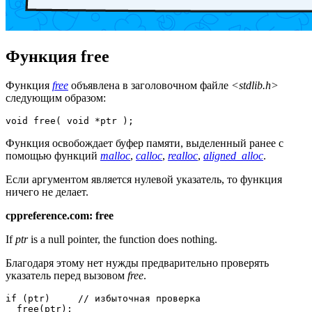
Функция free
Функция
free
объявлена в заголовочном файле
<stdlib.h>
следующим образом:
void free( void *ptr );
Функция освобождает буфер памяти, выделенный ранее с
помощью функций
malloc
,
calloc
,
realloc
,
aligned_alloc
.
Если аргументом является нулевой указатель, то функция
ничего не делает.
cppreference.com: free
If
ptr
is a null pointer, the function does nothing.
Благодаря этому нет нужды предварительно проверять
указатель перед вызовом
free
.
if (ptr)     // избыточная проверка

  free(ptr);