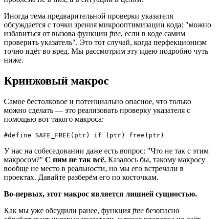
Иногда тема предварительной проверки указателя
обсуждается с точки зрения микрооптимизации кода: "можно
избавиться от вызова функции
free
, если в коде самим
проверить указатель". Это тот случай, когда перфекционизм
точно идёт во вред. Мы рассмотрим эту идею подробно чуть
ниже.
Кринжовый макрос
Самое бестолковое и потенциально опасное, что только
можно сделать — это реализовать проверку указателя с
помощью вот такого макроса:
#define SAFE_FREE(ptr) if (ptr) free(ptr)
У нас на собеседовании даже есть вопрос: "Что не так с этим
макросом?"
С ним не так всё.
Казалось бы, такому макросу
вообще не место в реальности, но мы его встречали в
проектах. Давайте разберём его по косточкам.
Во-первых, этот макрос является лишней сущностью.
Как мы уже обсудили ранее, функция
free
безопасно