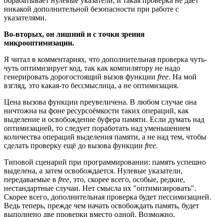
обрабатывает нулевые указатели, и такая проверка не даёт
никакой дополнительной безопасности при работе с
указателями.
Во-вторых, он лишний и с точки зрения
микрооптимизации.
Я читал в комментариях, что дополнительная проверка чуть-
чуть оптимизирует код, так как компилятору не надо
генерировать дорогостоящий вызов функции
free
. На мой
взгляд, это какая-то бессмыслица, а не оптимизация.
Цена вызова функции преувеличена. В любом случае она
ничтожна на фоне ресурсоёмкости таких операций, как
выделение и освобождение буфера памяти. Если думать над
оптимизацией, то следует поработать над уменьшением
количества операций выделения памяти, а не над тем, чтобы
сделать проверку ещё до вызова функции
free
.
Типовой сценарий при программировании: память успешно
выделена, а затем освобождается. Нулевые указатели,
передаваемые в
free
, это, скорее всего, особые, редкие,
нестандартные случаи. Нет смысла их "оптимизировать".
Скорее всего, дополнительная проверка будет пессимизацией.
Ведь теперь, прежде чем начать освобождать память, будет
выполнено две проверки вместо одной. Возможно,