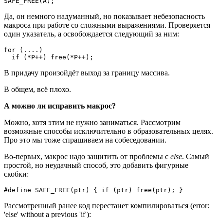
SAFE_FREE(A);
Да, он немного надуманный, но показывает небезопасность
макроса при работе со сложными выражениями. Проверяется
один указатель, а освобождается следующий за ним:
for (....)

  if (*P++) free(*P++);
В придачу произойдёт выход за границу массива.
В общем, всё плохо.
А можно ли исправить макрос?
Можно, хотя этим не нужно заниматься. Рассмотрим
возможные способы исключительно в образовательных целях.
Про это мы тоже спрашиваем на собеседовании.
Во-первых, макрос надо защитить от проблемы с
else
. Самый
простой, но неудачный способ, это добавить фигурные
скобки:
#define SAFE_FREE(ptr) { if (ptr) free(ptr); }
Рассмотренный ранее код перестанет компилироваться (error:
'else' without a previous 'if'):