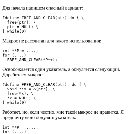
Для начала напишем опасный вариант:
#define FREE_AND_CLEAR(ptr) do { \

  free(ptr); \

  ptr = NULL; \

} while(0)
Макрос не рассчитан для такого использования:
int **P = ....;

for (....)

  FREE_AND_CLEAR(*P++);
Освобождается один указатель, а обнуляется следующий.
Доработаем макрос:
#define FREE_AND_CLEAR(ptr)  do { \

  void **x = &(ptr); \

  free(*x); \

  *x = NULL; \

} while(0)
Работает, но, если честно, мне такой макрос не нравится. Я
предпочту явно обнулять указатель:
int **P = ....;

for (....)
