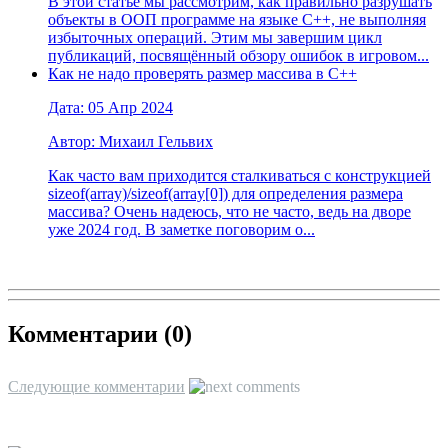
В этой статье мы рассмотрим, как правильно разрушать
объекты в ООП программе на языке C++, не выполняя
избыточных операций. Этим мы завершим цикл
публикаций, посвящённый обзору ошибок в игровом...
Как не надо проверять размер массива в С++
Дата: 05 Апр 2024
Автор: Михаил Гельвих
Как часто вам приходится сталкиваться с конструкцией
sizeof(array)/sizeof(array[0]) для определения размера
массива? Очень надеюсь, что не часто, ведь на дворе
уже 2024 год. В заметке поговорим о...
Комментарии (
0
)
Следующие комментарии