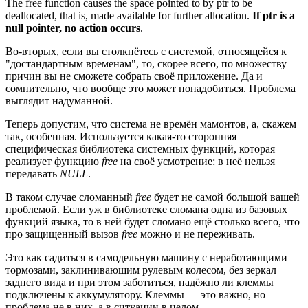
The free function causes the space pointed to by ptr to be
deallocated, that is, made available for further allocation.
If ptr is a
null pointer, no action occurs
.
Во-вторых, если вы столкнётесь с системой, относящейся к
"достандартным временам", то, скорее всего, по множеству
причин вы не сможете собрать своё приложение. Да и
сомнительно, что вообще это может понадобиться. Проблема
выглядит надуманной.
Теперь допустим, что система не времён мамонтов, а, скажем
так, особенная. Используется какая-то сторонняя
специфическая библиотека системных функций, которая
реализует функцию
free
на своё усмотрение: в неё нельзя
передавать
NULL
.
В таком случае сломанный
free
будет не самой большой вашей
проблемой. Если уж в библиотеке сломана одна из базовых
функций языка, то в ней будет сломано ещё столько всего, что
про защищенный вызов
free
можно и не переживать.
Это как садиться в самодельную машину с неработающими
тормозами, заклинивающим рулевым колесом, без зеркал
заднего вида и при этом заботиться, надёжно ли клеммы
подключены к аккумулятору. Клеммы — это важно, но
проблема не в них, а в ситуации в целом.