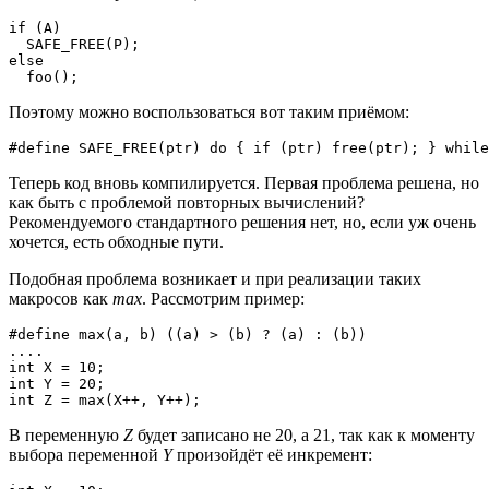
if (A)

  SAFE_FREE(P);

else

  foo();
Поэтому можно воспользоваться вот таким приёмом:
#define SAFE_FREE(ptr) do { if (ptr) free(ptr); } while
Теперь код вновь компилируется. Первая проблема решена, но
как быть с проблемой повторных вычислений?
Рекомендуемого стандартного решения нет, но, если уж очень
хочется, есть обходные пути.
Подобная проблема возникает и при реализации таких
макросов как
max
. Рассмотрим пример:
#define max(a, b) ((a) > (b) ? (a) : (b))

....

int X = 10;

int Y = 20;

int Z = max(X++, Y++);
В переменную
Z
будет записано не 20, а 21, так как к моменту
выбора переменной
Y
произойдёт её инкремент: