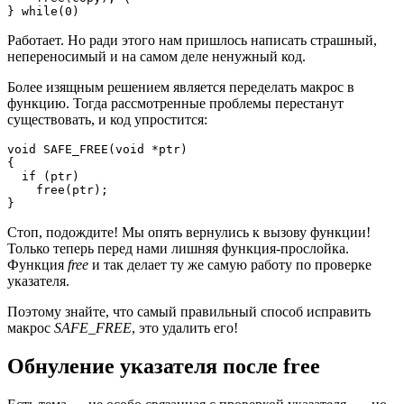
} while(0)
Работает. Но ради этого нам пришлось написать страшный,
непереносимый и на самом деле ненужный код.
Более изящным решением является переделать макрос в
функцию. Тогда рассмотренные проблемы перестанут
существовать, и код упростится:
void SAFE_FREE(void *ptr)

{

  if (ptr)

    free(ptr);

}
Стоп, подождите! Мы опять вернулись к вызову функции!
Только теперь перед нами лишняя функция-прослойка.
Функция
free
и так делает ту же самую работу по проверке
указателя.
Поэтому знайте, что самый правильный способ исправить
макрос
SAFE_FREE
, это удалить его!
Обнуление указателя после free