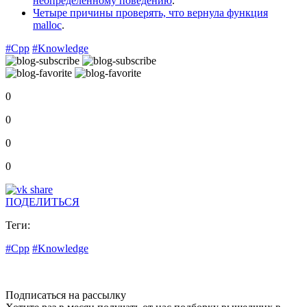
неопределённому поведению
.
Четыре причины проверять, что вернула функция
malloc
.
#Cpp
#Knowledge
0
0
0
0
ПОДЕЛИТЬСЯ
Теги:
#Cpp
#Knowledge
Подписаться на рассылку