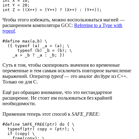
int X = 10;

int Y = 20;

int Z = ((X++) > (Y++) ? (X++) : (Y++));
Чтобы этого избежать, можно воспользоваться магией —
расширением компилятора GCC:
Referring to a Type with
typeof
.
#define max(a,b) \

  ({ typeof (a) _a = (a); \

      typeof (b) _b = (b); \

    _a > _b ? _a : _b; })
Суть в том, чтобы скопировать значения во временные
переменные и тем самым исключить повторное вычисление
выражений. Оператор
typeof
— это аналог
decltype
из C++.
Только он для C.
Ещё раз обращаю внимание, что это нестандартное
расширение. Не стоит им пользоваться без крайней
необходимости.
Применим теперь этот способ к
SAFE_FREE
:
#define SAFE_FREE(ptr) do { \

  typeof(ptr) copy = (ptr); \

  if (copy) \

    free(copy); \
