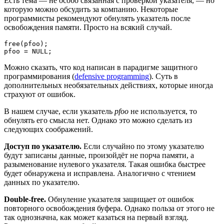
Есть тема — не особо связанная с проверкой указателя, — но
которую можно обсудить за компанию. Некоторые
программисты рекомендуют обнулять указатель после
освобождения памяти. Просто на всякий случай.
free(pfoo);

pfoo = NULL;
Можно сказать, что код написан в парадигме защитного
программирования (
defensive programming
). Суть в
дополнительных необязательных действиях, которые иногда
страхуют от ошибок.
В нашем случае, если указатель
pfoo
не используется, то
обнулять его смысла нет. Однако это можно сделать из
следующих соображений.
Доступ по указателю.
Если случайно по этому указателю
будут записаны данные, произойдёт не порча памяти, а
разыменование нулевого указателя. Такая ошибка быстрее
будет обнаружена и исправлена. Аналогично с чтением
данных по указателю.
Double-free.
Обнуление указателя защищает от ошибок
повторного освобождения буфера. Однако польза от этого не
так однозначна, как может казаться на первый взгляд.