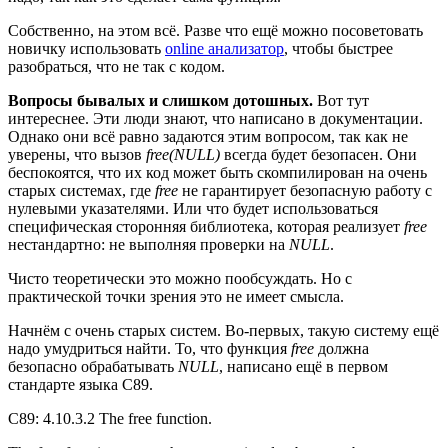
Собственно, на этом всё. Разве что ещё можно посоветовать
новичку использовать
online анализатор
, чтобы быстрее
разобраться, что не так с кодом.
Вопросы бывалых и слишком дотошных.
Вот тут
интереснее. Эти люди знают, что написано в документации.
Однако они всё равно задаются этим вопросом, так как не
уверены, что вызов
free(NULL)
всегда будет безопасен. Они
беспокоятся, что их код может быть скомпилирован на очень
старых системах, где
free
не гарантирует безопасную работу с
нулевыми указателями. Или что будет использоваться
специфическая сторонняя библиотека, которая реализует
free
нестандартно: не выполняя проверки на
NULL
.
Чисто теоретически это можно пообсуждать. Но с
практической точки зрения это не имеет смысла.
Начнём с очень старых систем. Во-первых, такую систему ещё
надо умудриться найти. То, что функция
free
должна
безопасно обрабатывать
NULL
, написано ещё в первом
стандарте языка C89.
C89: 4.10.3.2 The free function.