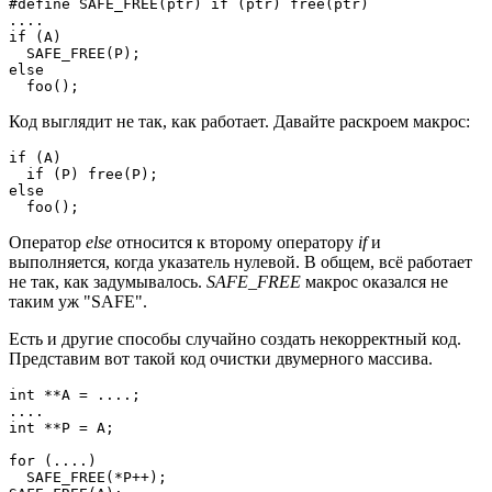
#define SAFE_FREE(ptr) if (ptr) free(ptr)

....

if (A)

  SAFE_FREE(P);

else

  foo();
Код выглядит не так, как работает. Давайте раскроем макрос:
if (A)

  if (P) free(P);

else

  foo();
Оператор
else
относится к второму оператору
if
и
выполняется, когда указатель нулевой. В общем, всё работает
не так, как задумывалось.
SAFE_FREE
макрос оказался не
таким уж "SAFE".
Есть и другие способы случайно создать некорректный код.
Представим вот такой код очистки двумерного массива.
int **A = ....;

....

int **P = A;

for (....)

  SAFE_FREE(*P++);
