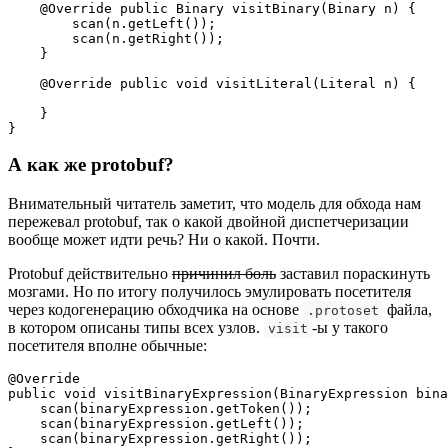
    @Override public Binary visitBinary(Binary n) {

        scan(n.getLeft());

        scan(n.getRight());

    }

    @Override public void visitLiteral(Literal n) {

    }

}
А как же protobuf?
Внимательный читатель заметит, что модель для обхода нам
пережевал protobuf, так о какой двойной диспетчеризации
вообще может идти речь? Ни о какой. Почти.
Protobuf действительно
причинил боль
заставил пораскинуть
мозгами. Но по итогу получилось эмулировать посетителя
через кодогенерацию обходчика на основе
файла,
.protoset
в котором описаны типы всех узлов.
-ы у такого
visit
посетителя вполне обычные:
@Override

public void visitBinaryExpression(BinaryExpression bina
    scan(binaryExpression.getToken());

    scan(binaryExpression.getLeft());

    scan(binaryExpression.getRight());
