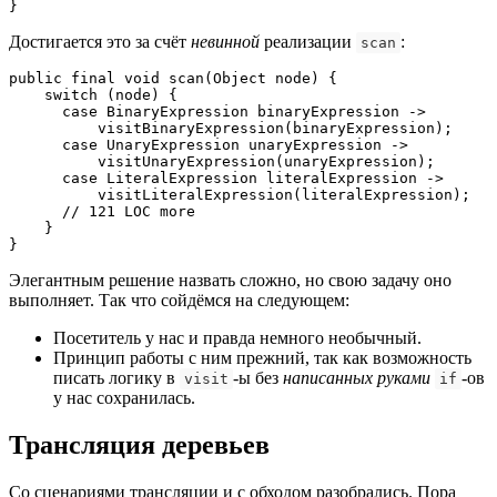
}
Достигается это за счёт
невинной
реализации
:
scan
public final void scan(Object node) {

    switch (node) {

      case BinaryExpression binaryExpression ->

          visitBinaryExpression(binaryExpression);

      case UnaryExpression unaryExpression -> 

          visitUnaryExpression(unaryExpression);

      case LiteralExpression literalExpression -> 

          visitLiteralExpression(literalExpression);

      // 121 LOC more

    }

}
Элегантным решение назвать сложно, но свою задачу оно
выполняет. Так что сойдёмся на следующем:
Посетитель у нас и правда немного необычный.
Принцип работы с ним прежний, так как возможность
писать логику в
-ы без
написанных руками
-ов
visit
if
у нас сохранилась.
Трансляция деревьев
Со сценариями трансляции и с обходом разобрались. Пора