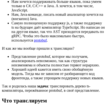
Нам хочется поддерживать больше языков, пока умеем
только в C#, C/C++ и Java. А хочется, в том числе,
JavaScript.
Нам, Java-команде, писать новый анализатор хочется на
(внезапно) Java.
Самую полноценную поддержку js, а также поддержку
ts на будущее даёт компилятор TypeScript. Но написан он
на другом языке, так что AST приходится передавать по
gRPC. Чтобы это было максимально быстро,
используется
protobuf
.
И как же мы вообще пришли к трансляции?
Представление protobuf, которое мы получаем,
анализировать невозможно, так как структура
неизменяема и объекты полностью теряют иерархию.
Хорошей идеей кажется иметь свою обобщённую
модель. Тогда мы не зависим от разбирающего код
фронтенда, а также упрощаем поддержку новых языков.
Так и родилась наша
задача
: транслировать дерево ts-
компилятора, пережёванное protobuf, в своё представление.
Что транслируем