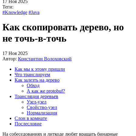
17 Ноя 2025
Теги:
#Knowledge
#Java
Как скопировать дерево, но
не точь-в-точь
17 Ноя 2025
Автор:
Константин Волоховский
Как мы к этому пришли
Что транслируем
Как залезть на дерево
Обход
А как же protobuf?
Трансляция деревьев
Узел-узел
Свойство-узел
Нормализация
Слон в комнате
Послесловие
На собеседованиях и литкоде любят вращать бинарные