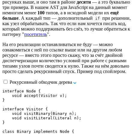
рисунках выше, и оно там в районе
десяти
— а это буквально
три примера. В нашем AST для JavaScript на данный момент
немногим менее
100
типов, а в исходной модели их
ещё
больше
. А каждый тип — дополнительный
при решении,
if
как узел обрабатывать. Так что если нам хочется писать код,
который можно поддерживать без слёз, то лучше обратиться к
паттерну "
посетитель
".
На его реализации останавливаться не буду — можно
ознакомиться с ней по ссылке выше или на другом любом
ресурсе — вместо этого просто скажу, что за счёт двойной
диспетчеризации количество условий при работе с разными
типами узлов почти сводится к нулю. Также на нём довольно
просто сделать рекурсивный спуск. Пример под спойлером.
Рекурсивный обходчик дерева
interface Node {

    void accept(Visitor v);

}

interface Visitor {

    void visitBinary(Binary n);

    void visitLiteral(Literal n);

}

class Binary implements Node {
