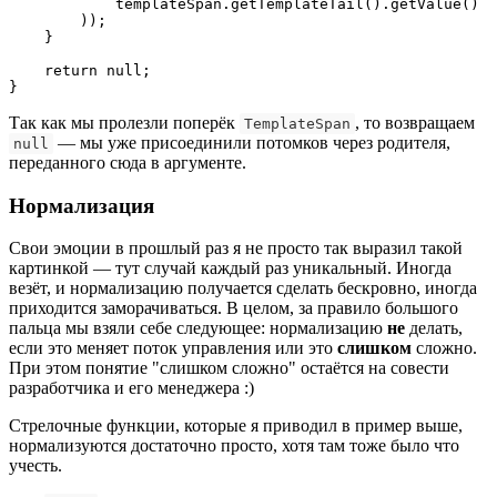
            templateSpan.getTemplateTail().getValue()

        ));

    }

    return null;

}
Так как мы пролезли поперёк
, то возвращаем
TemplateSpan
— мы уже присоединили потомков через родителя,
null
переданного сюда в аргументе.
Нормализация
Свои эмоции в прошлый раз я не просто так выразил такой
картинкой — тут случай каждый раз уникальный. Иногда
везёт, и нормализацию получается сделать бескровно, иногда
приходится заморачиваться. В целом, за правило большого
пальца мы взяли себе следующее: нормализацию
не
делать,
если это меняет поток управления или это
слишком
сложно.
При этом понятие "слишком сложно" остаётся на совести
разработчика и его менеджера :)
Стрелочные функции, которые я приводил в пример выше,
нормализуются достаточно просто, хотя там тоже было что
учесть.