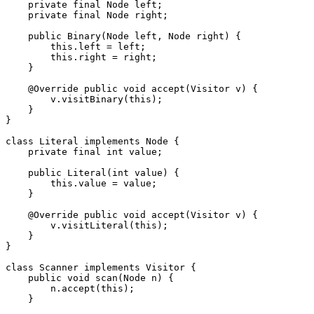
    private final Node left;

    private final Node right;

    public Binary(Node left, Node right) {

        this.left = left;

        this.right = right;

    }

    @Override public void accept(Visitor v) {

        v.visitBinary(this);

    }

}

class Literal implements Node {

    private final int value;

    public Literal(int value) {

        this.value = value;

    }

    @Override public void accept(Visitor v) {

        v.visitLiteral(this);

    }

}

class Scanner implements Visitor {

    public void scan(Node n) {

        n.accept(this); 

    }
