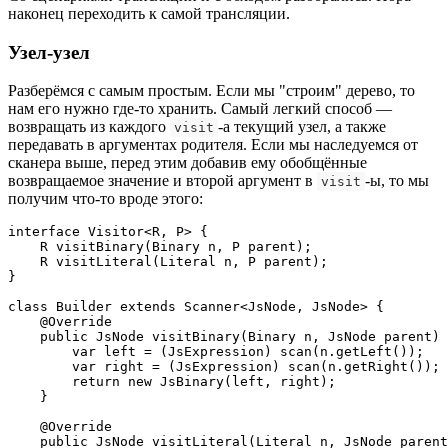
наконец переходить к самой трансляции.
Узел-узел
Разберёмся с самым простым. Если мы "строим" дерево, то
нам его нужно где-то хранить. Самый легкий способ —
возвращать из каждого
-а текущий узел, а также
visit
передавать в аргументах родителя. Если мы наследуемся от
сканера выше, перед этим добавив ему обобщённые
возвращаемое значение и второй аргумент в
-ы, то мы
visit
получим что-то вроде этого:
interface Visitor<R, P> {

    R visitBinary(Binary n, P parent);

    R visitLiteral(Literal n, P parent);

}

class Builder extends Scanner<JsNode, JsNode> {

    @Override

    public JsNode visitBinary(Binary n, JsNode parent) 
        var left = (JsExpression) scan(n.getLeft());

        var right = (JsExpression) scan(n.getRight());

        return new JsBinary(left, right);

    }

    @Override 

    public JsNode visitLiteral(Literal n, JsNode parent