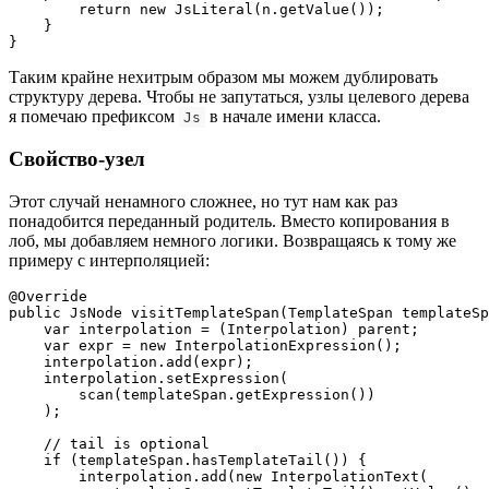
        return new JsLiteral(n.getValue());

    }

}
Таким крайне нехитрым образом мы можем дублировать
структуру дерева. Чтобы не запутаться, узлы целевого дерева
я помечаю префиксом
в начале имени класса.
Js
Свойство-узел
Этот случай ненамного сложнее, но тут нам как раз
понадобится переданный родитель. Вместо копирования в
лоб, мы добавляем немного логики. Возвращаясь к тому же
примеру с интерполяцией:
@Override

public JsNode visitTemplateSpan(TemplateSpan templateSp
    var interpolation = (Interpolation) parent;

    var expr = new InterpolationExpression();

    interpolation.add(expr);

    interpolation.setExpression(

        scan(templateSpan.getExpression())

    );

    // tail is optional

    if (templateSpan.hasTemplateTail()) {

        interpolation.add(new InterpolationText(
