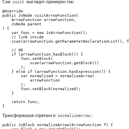
Сам
выглядит примерно так:
visit
@Override

public JsNode visitArrowFunction(

    ArrowFunction arrowFunction,

    JsNode parent

) {

    var func = new JsArrowFunction();

    // link inside

    scan(arrowFunction.getParameterDeclarationList(), f
    // OK

    if (arrowFunction.hasBlock()) {

        func.setBlock(

            scan(arrowFunction.getBlock())

        );

    } else if (arrowFunction.hasExpression()) {

        var normalized = normalizeArrow(

            arrowFunction

        );

        func.setBlock(normalized);

    }

    return func;

}
Трансформация спрятана в
:
normalizeArrow
public JsBlock normalizeArrow(ArrowFunction f) {
