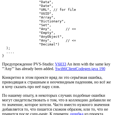
                  "Data",

                  "Date",

                  "URL", // for file

                  "UUID",

                  "Array",

                  "Dictionary",

                  "Set",

                  "Any",       // <=

                  "Empty",

                  "AnyObject",

                  "Any",       // <=

                  "Decimal")

  );

  ....

}
Предупреждение PVS-Studio:
V6033
An item with the same key
'"Any"' has already been added.
Swift6ClientCodegen.java 190
Конкретно в этом проекте вряд ли это серьёзная ошибка,
приводящая к страшным и неочевидным падениям, но всё же
я хочу сказать про неё пару слов.
По нашему опыту, в некоторых случаях подобные ошибки
могут свидетельствовать о том, что в коллекцию добавили не
то значение, которое хотели. Часто вместо нужного значения
добавляется то, что пишется схожим образом, или то, что не
правится после copy-paste. К примеру,
ошибка
из проекта