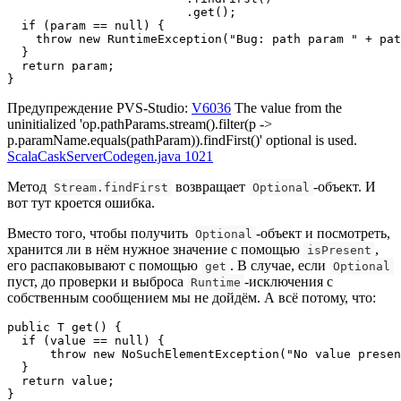
                         .get();

  if (param == null) {

    throw new RuntimeException("Bug: path param " + pat
  }

  return param;

}
Предупреждение PVS-Studio:
V6036
The value from the
uninitialized 'op.pathParams.stream().filter(p ->
p.paramName.equals(pathParam)).findFirst()' optional is used.
ScalaCaskServerCodegen.java 1021
Метод
возвращает
-объект. И
Stream.findFirst
Optional
вот тут кроется ошибка.
Вместо того, чтобы получить
-объект и посмотреть,
Optional
хранится ли в нём нужное значение с помощью
,
isPresent
его распаковывают с помощью
. В случае, если
get
Optional
пуст, до проверки и выброса
-исключения с
Runtime
собственным сообщением мы не дойдём. А всё потому, что:
public T get() {

  if (value == null) {

      throw new NoSuchElementException("No value presen
  }

  return value;

}