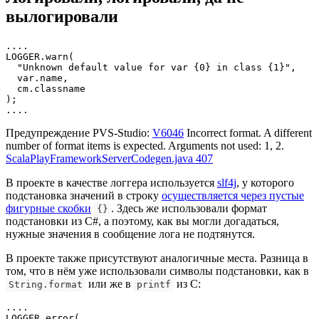
вылогировали
....

LOGGER.warn(

  "Unknown default value for var {0} in class {1}",

  var.name, 

  cm.classname

);

....
Предупреждение PVS-Studio:
V6046
Incorrect format. A different
number of format items is expected. Arguments not used: 1, 2.
ScalaPlayFrameworkServerCodegen.java 407
В проекте в качестве логгера используется
slf4j
, у которого
подстановка значений в строку
осуществляется через пустые
фигурные скобки
. Здесь же использовали формат
{}
подстановки из C#, а поэтому, как вы могли догадаться,
нужные значения в сообщение лога не подтянутся.
В проекте также присутствуют аналогичные места. Разница в
том, что в нём уже использовали символы подстановки, как в
или же в
из C:
String.format
printf
....

LOGGER.error(
