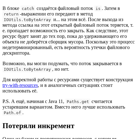
В блоке
создаётся файловый поток
. Затем в
catch
is
-выражении его передают в метод
return
и... на этом всё. После выхода из
IOUtils.toByteArray
метода ссылка на этот открытый файловый поток теряется, т.
е. пропадает возможность его закрыть. Как следствие, этот
ресурс будет занят до тех пор, пока до удерживающего его
объекта не доберётся сборщик мусора. Поскольку это процесс
недетерминированный, есть вероятность утечки файлового
дескриптора.
Возможно, вы могли подумать, что поток закрывается в
, но нет.
IOUtils.toByteArray
Для корректной работы с ресурсами существует конструкция
try-with-resources
, и в аналогичных ситуациях стоит
использовать её.
P.S. А ещё, начиная с Java 11,
считается
Paths.get
устаревшим вариантом. Вместо него лучше использовать
.
Path.of
Потеряли инкремент
Один из базовых теоретических вопросов, с которым