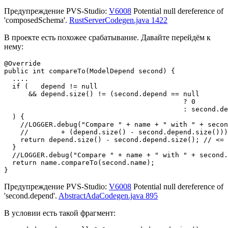
Предупреждение PVS-Studio:
V6008
Potential null dereference of
'composedSchema'.
RustServerCodegen.java 1422
В проекте есть похожее срабатывание. Давайте перейдём к
нему:
@Override

public int compareTo(ModelDepend second) {

  ....

  if (   depend != null 

      && depend.size() != (second.depend == null 

                                            ? 0 

                                            : second.de
  ) {

    //LOGGER.debug("Compare " + name + " with " + secon
    //        + (depend.size() - second.depend.size()))
    return depend.size() - second.depend.size(); // <=

  }

  //LOGGER.debug("Compare " + name + " with " + second.
  return name.compareTo(second.name);

}
Предупреждение PVS-Studio:
V6008
Potential null dereference of
'second.depend'.
AbstractAdaCodegen.java 895
В условии есть такой фрагмент: