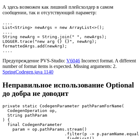
А здесь возможен как лишний плейсхолдер в самом
сообщении, так и отсутствующий параметр:
....

List<String> newArgs = new ArrayList<>();

....

String newArg = String.join(" ", newArgs);

LOGGER.trace("new arg {} {}", newArg);

formattedArgs.add(newArg);

....
Предупреждение PVS-Studio:
V6046
Incorrect format. A different
number of format items is expected. Missing arguments: 2.
SpringCodegen.java 1140
Неправильное использование Optional
до добра не доводит
private static CodegenParameter pathParamForName(

  CodegenOperation op, 

  String pathParam

) {

  final CodegenParameter 

    param = op.pathParams.stream()

                         .filter(p -> p.paramName.equal
                         .findFirst()
