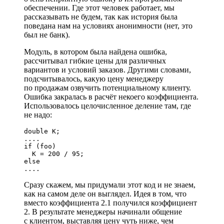
обеспечении. Где этот человек работает, мы
рассказывать не будем, так как история была
поведана нам на условиях анонимности (нет, это
был не банк).
Модуль, в котором была найдена ошибка,
рассчитывал гибкие цены для различных
вариантов и условий заказов. Другими словами,
подсчитывалось, какую цену менеджеру
по продажам озвучить потенциальному клиенту.
Ошибка закралась в расчёт некоего коэффициента.
Использовалось целочисленное деление там, где
не надо:
double K;

....

if (foo)

  K = 200 / 95;

else

....
Сразу скажем, мы придумали этот код и не знаем,
как на самом деле он выглядел. Идея в том, что
вместо коэффициента 2.1 получился коэффициент
2. В результате менеджеры начинали общение
с клиентом, выставляя цену чуть ниже, чем