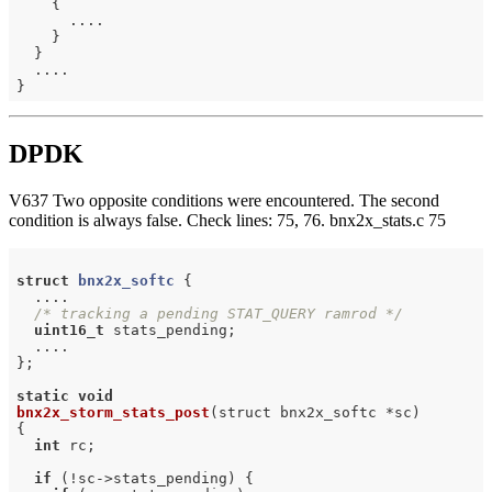
    {

      ....

    }

  }

  ....

DPDK
V637 Two opposite conditions were encountered. The second
condition is always false. Check lines: 75, 76. bnx2x_stats.c 75
struct
bnx2x_softc
 {
  ....

/* tracking a pending STAT_QUERY ramrod */
uint16_t
 stats_pending;

  ....

};

static
void
bnx2x_storm_stats_post
(struct bnx2x_softc *sc)
{

int
 rc;

if
 (!sc->stats_pending) {
