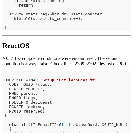
if
 (sc->stats_pending)

return
;

  sc->fw_stats_req->hdr.drv_stats_counter =

    htole16(sc->stats_counter++);

  ....

ReactOS
V637 Two opposite conditions were encountered. The second
condition is always false. Check lines: 2389, 2392. devinst.c 2389
HDEVINFO WINAPI 
SetupDiGetClassDevsExW
(

  CONST GUID *class,

  PCWSTR enumstr,

  HWND parent,

  DWORD flags,

  HDEVINFO deviceset,

  PCWSTR machine,

  PVOID reserved)
{

  ....

else
if
 (!IsEqualIID(&
list
->ClassGuid, &GUID_NULL)) 
  {
