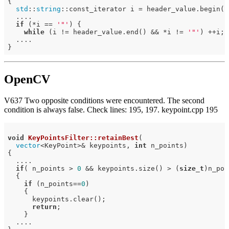
{

std
::
string
::const_iterator i = header_value.begin();
  ....

if
 (*i == 
'"'
) {

while
 (i != header_value.end() && *i != 
'"'
) ++i;

  ....

OpenCV
V637 Two opposite conditions were encountered. The second
condition is always false. Check lines: 195, 197. keypoint.cpp 195
void
KeyPointsFilter::retainBest
(

vector
<KeyPoint>& keypoints, 
int
 n_points)
{

  ....

if
( n_points > 
0
 && keypoints.size() > (
size_t
)n_poi
  {

if
 (n_points==
0
)

    {

      keypoints.clear();

return
;

    }

  ....
