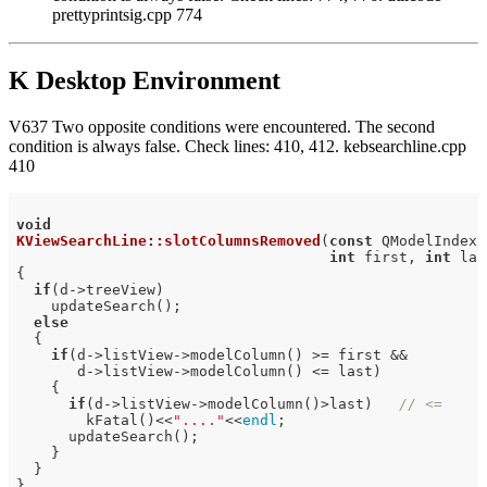
prettyprintsig.cpp 774
K Desktop Environment
V637 Two opposite conditions were encountered. The second
condition is always false. Check lines: 410, 412. kebsearchline.cpp
410
void
KViewSearchLine::slotColumnsRemoved
(
const
 QModelIndex &
int
 first, 
int
 las
{

if
(d->treeView)

    updateSearch();

else
  {

if
(d->listView->modelColumn() >= first &&

       d->listView->modelColumn() <= last)

    {

if
(d->listView->modelColumn()>last)   
// <=
        kFatal()<<
"...."
<<
endl
;

      updateSearch();

    }

  }
