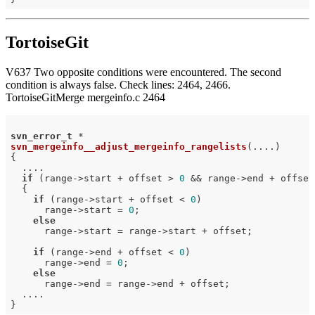
TortoiseGit
V637 Two opposite conditions were encountered. The second
condition is always false. Check lines: 2464, 2466.
TortoiseGitMerge mergeinfo.c 2464
svn_error_t
svn_mergeinfo__adjust_mergeinfo_rangelists
(....)
{

  ....

if
 (range->start + offset > 
0
 && range->end + offset
  {

if
 (range->start + offset < 
0
)

      range->start = 
0
;

else
      range->start = range->start + offset;

if
 (range->end + offset < 
0
)

      range->end = 
0
;

else
      range->end = range->end + offset;

  ....
