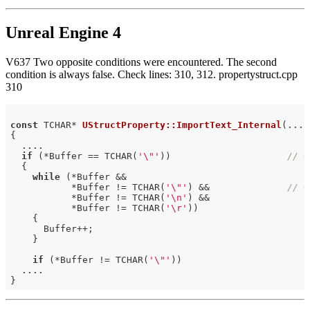
Unreal Engine 4
V637 Two opposite conditions were encountered. The second
condition is always false. Check lines: 310, 312. propertystruct.cpp
310
const
 TCHAR* 
UStructProperty::ImportText_Internal
(....
{

  ....

if
 (*Buffer == TCHAR(
'\"'
))                     
// <
  {

while
 (*Buffer &&

           *Buffer != TCHAR(
'\"'
) &&              
// <
           *Buffer != TCHAR(
'\n'
) &&

           *Buffer != TCHAR(
'\r'
))

    {

      Buffer++;

    }

if
 (*Buffer != TCHAR(
'\"'
))

  ....
