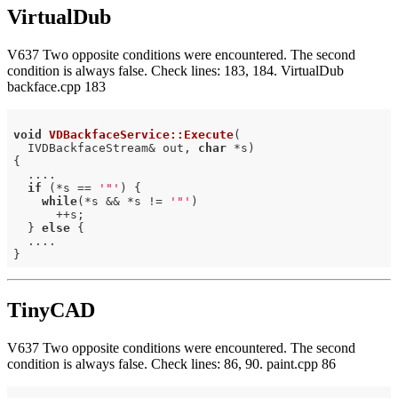
VirtualDub
V637 Two opposite conditions were encountered. The second
condition is always false. Check lines: 183, 184. VirtualDub
backface.cpp 183
void
VDBackfaceService::Execute
(

  IVDBackfaceStream& out, 
char
 *s)
{

  ....

if
 (*s == 
'"'
) {

while
(*s && *s != 
'"'
)

      ++s;

  } 
else
 {

  ....

TinyCAD
V637 Two opposite conditions were encountered. The second
condition is always false. Check lines: 86, 90. paint.cpp 86