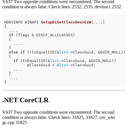
V637 Two opposite conditions were encountered. The second
condition is always false. Check lines: 2532, 2535. devinst.c 2532
HDEVINFO WINAPI 
SetupDiGetClassDevsExW
(....)
{

  ....

if
 (flags & DIGCF_ALLCLASSES)

  {

    ....

  }

else
if
 (!IsEqualIID(&
list
->ClassGuid, &GUID_NULL))
/
  {

if
 (IsEqualIID(&
list
->ClassGuid, &GUID_NULL))    
/
          pClassGuid = &
list
->ClassGuid;

    ....

  }

  ....

.NET CoreCLR
V637 Two opposite conditions were encountered. The second
condition is always false. Check lines: 31825, 31827. cee_wks
gc.cpp 31825