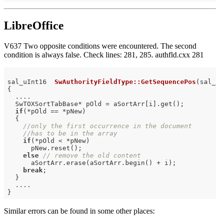
LibreOffice
V637 Two opposite conditions were encountered. The second
condition is always false. Check lines: 281, 285. authfld.cxx 281
sal_uInt16  
SwAuthorityFieldType::GetSequencePos
(sal_I
{

  ....

  SwTOXSortTabBase* pOld = aSortArr[i].get();

if
(*pOld == *pNew)

  {

//only the first occurrence in the document
//has to be in the array
if
(*pOld < *pNew)

      pNew.reset();

else
// remove the old content
      aSortArr.erase(aSortArr.begin() + i);

break
;

  }

  ....

Similar errors can be found in some other places: