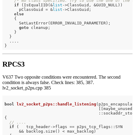
/* No class specified. Try to use the one of the d
if
 (IsEqualIID(&
list
->ClassGuid, &GUID_NULL))     
      pClassGuid = &
list
->ClassGuid;

else
    {

      SetLastError(ERROR_INVALID_PARAMETER);

goto
 cleanup;

    }

  }

  ....

RPCS3
V637 Two opposite conditions were encountered. The second
condition is always false. Check lines: 385, 387.
lv2_socket_p2ps.cpp 385
bool
lv2_socket_p2ps::handle_listening
(p2ps_encapsulat
                                       [[maybe_unused]]
                                       ::sockaddr_stor
{

// ....
if
 (   tcp_header->flags == p2ps_tcp_flags::SYN

      && backlog.size() < max_backlog)
