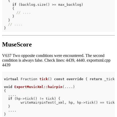
  {

if
 (backlog.size() >= max_backlog)

    {

// ....
    }

  }

// ....
MuseScore
V637 Two opposite conditions were encountered. The second
condition is always false. Check lines: 4439, 4440. exportxml.cpp
4439
virtual
 Fraction 
tick
()
const
override
{ 
return
 _tick;
void
ExportMusicXml::hairpin
(....)
{

  ....

if
 (hp->tick() != tick) {

        writeHairpinText(_xml, hp, hp->tick() == tick);
  }

  ....
