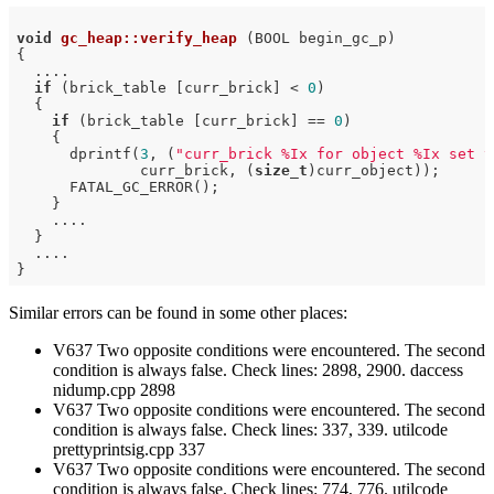
void
gc_heap::verify_heap
(BOOL begin_gc_p)
{

  ....

if
 (brick_table [curr_brick] < 
0
)

  {

if
 (brick_table [curr_brick] == 
0
)

    {

      dprintf(
3
, (
"curr_brick %Ix for object %Ix set t
              curr_brick, (
size_t
)curr_object));

      FATAL_GC_ERROR();

    }

    ....

  }

  ....

Similar errors can be found in some other places:
V637 Two opposite conditions were encountered. The second
condition is always false. Check lines: 2898, 2900. daccess
nidump.cpp 2898
V637 Two opposite conditions were encountered. The second
condition is always false. Check lines: 337, 339. utilcode
prettyprintsig.cpp 337
V637 Two opposite conditions were encountered. The second
condition is always false. Check lines: 774, 776. utilcode