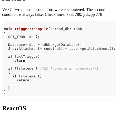
V637 Two opposite conditions were encountered. The second
condition is always false. Check lines: 778, 780. jrd.cpp 778
void
Trigger::compile
(thread_db* tdbb)
{

  SET_TDBB(tdbb);

  Database* dbb = tdbb->getDatabase();

  Jrd::Attachment* 
const
 att = tdbb->getAttachment();

if
 (extTrigger)

return
;

if
 (!statement 
/*&& !compile_in_progress*/
)

  {

if
 (statement)

return
;

    ....

  }

ReactOS