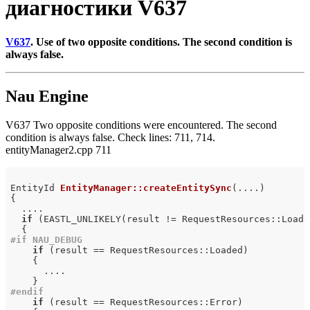
диагностики V637
V637
. Use of two opposite conditions. The second condition is
always false.
Nau Engine
V637 Two opposite conditions were encountered. The second
condition is always false. Check lines: 711, 714.
entityManager2.cpp 711
EntityId 
EntityManager::createEntitySync
(....)
{

  ....

if
 (EASTL_UNLIKELY(result != RequestResources::Loaded
#
if
 NAU_DEBUG
if
 (result == RequestResources::Loaded)

    {

      ....

#
endif
if
 (result == RequestResources::Error)
