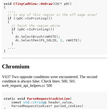
void
CTinyCadView::OnDraw
(CDC* pDC)
{

  ....

// Is any of this region in the off-page area?
if
 (!pDC->IsPrinting())

  {

// Paint the region white
if
 (pDC->IsPrinting())

    {

      dc.SelectBrush(cWHITE);

      dc.SelectPen(PS_SOLID, 
1
, cWHITE);

    }

  ....

Chromium
V637 Two opposite conditions were encountered. The second
condition is always false. Check lines: 500, 501.
web_request_api_helpers.cc 500
static
void
ParseRequestCookieLine
(

const
std
::
string
& header_value,

    ParsedRequestCookies* parsed_cookies)