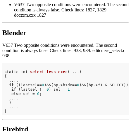
V637 Two opposite conditions were encountered. The second
condition is always false. Check lines: 1827, 1829.
doctxm.cxx 1827
Blender
V637 Two opposite conditions were encountered. The second
condition is always false. Check lines: 938, 939. editcurve_select.c
938
static
int
select_less_exec
(....)
{

  ....

if
 ((lastsel==
0
)&&(bp->hide==
0
)&&(bp->f1 & SELECT)){

if
 (lastsel != 
0
) sel = 
1
;

else
 sel = 
0
;

  ....

  }

  ....

Firebird