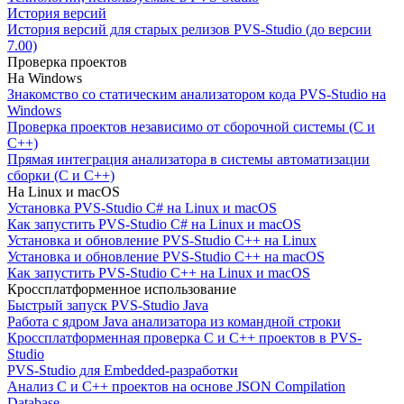
История версий
История версий для старых релизов PVS-Studio (до версии
7.00)
Проверка проектов
На Windows
Знакомство со статическим анализатором кода PVS-Studio на
Windows
Проверка проектов независимо от сборочной системы (C и
C++)
Прямая интеграция анализатора в системы автоматизации
сборки (C и C++)
На Linux и macOS
Установка PVS-Studio C# на Linux и macOS
Как запустить PVS-Studio C# на Linux и macOS
Установка и обновление PVS-Studio C++ на Linux
Установка и обновление PVS-Studio C++ на macOS
Как запустить PVS-Studio C++ на Linux и macOS
Кроссплатформенное использование
Быстрый запуск PVS-Studio Java
Работа с ядром Java анализатора из командной строки
Кроссплатформенная проверка C и C++ проектов в PVS-
Studio
PVS-Studio для Embedded-разработки
Анализ C и C++ проектов на основе JSON Compilation
Database