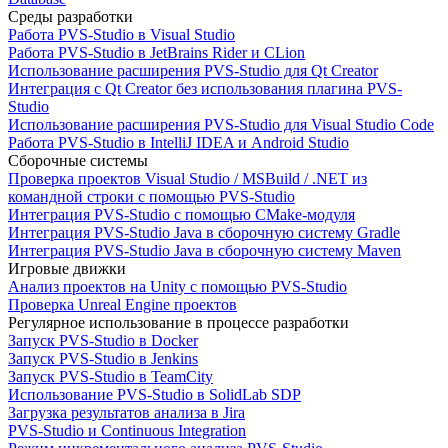
Среды разработки
Работа PVS-Studio в Visual Studio
Работа PVS-Studio в JetBrains Rider и CLion
Использование расширения PVS-Studio для Qt Creator
Интеграция с Qt Creator без использования плагина PVS-
Studio
Использование расширения PVS-Studio для Visual Studio Code
Работа PVS-Studio в IntelliJ IDEA и Android Studio
Сборочные системы
Проверка проектов Visual Studio / MSBuild / .NET из
командной строки с помощью PVS-Studio
Интеграция PVS-Studio с помощью CMake-модуля
Интеграция PVS-Studio Java в сборочную систему Gradle
Интеграция PVS-Studio Java в сборочную систему Maven
Игровые движки
Анализ проектов на Unity с помощью PVS-Studio
Проверка Unreal Engine проектов
Регулярное использование в процессе разработки
Запуск PVS-Studio в Docker
Запуск PVS-Studio в Jenkins
Запуск PVS-Studio в TeamCity
Использование PVS-Studio в SolidLab SDP
Загрузка результатов анализа в Jira
PVS-Studio и Continuous Integration