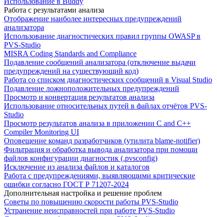
Использование в Buddy
Работа с результатами анализа
Отображение наиболее интересных предупреждений
анализатора
Использование диагностических правил группы OWASP в
PVS-Studio
MISRA Coding Standards and Compliance
Подавление сообщений анализатора (отключение выдачи
предупреждений на существующий код)
Работа со списком диагностических сообщений в Visual Studio
Подавление ложноположительных предупреждений
Просмотр и конвертация результатов анализа
Использование относительных путей в файлах отчётов PVS-
Studio
Просмотр результатов анализа в приложении C and C++
Compiler Monitoring UI
Оповещение команд разработчиков (утилита blame-notifier)
Фильтрация и обработка вывода анализатора при помощи
файлов конфигурации диагностик (.pvsconfig)
Исключение из анализа файлов и каталогов
Работа с предупреждениями, выявляющими критические
ошибки согласно ГОСТ Р 71207-2024
Дополнительная настройка и решение проблем
Советы по повышению скорости работы PVS-Studio
Устранение неисправностей при работе PVS-Studio