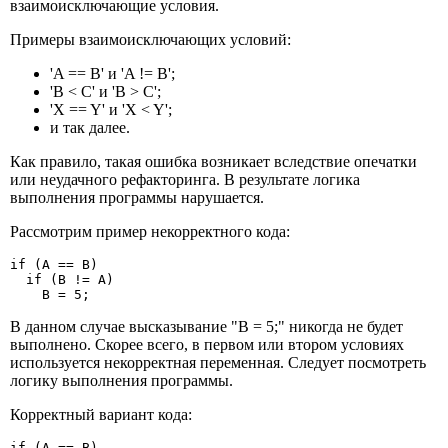
взаимоисключающие условия.
Примеры взаимоисключающих условий:
'A == B' и 'A != B';
'B < C' и 'B > C';
'X == Y' и 'X < Y';
и так далее.
Как правило, такая ошибка возникает вследствие опечатки
или неудачного рефакторинга. В результате логика
выполнения программы нарушается.
Рассмотрим пример некорректного кода:
if (A == B)

  if (B != A)

    B = 5;
В данном случае высказывание "B = 5;" никогда не будет
выполнено. Скорее всего, в первом или втором условиях
используется некорректная переменная. Следует посмотреть
логику выполнения программы.
Корректный вариант кода:
if (A == B)
