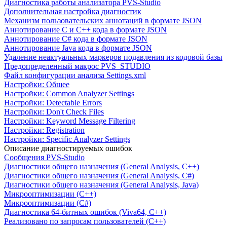
Диагностика работы анализатора PVS-Studio
Дополнительная настройка диагностик
Механизм пользовательских аннотаций в формате JSON
Аннотирование C и C++ кода в формате JSON
Аннотирование C# кода в формате JSON
Аннотирование Java кода в формате JSON
Удаление неактуальных маркеров подавления из кодовой базы
Предопределенный макрос PVS_STUDIO
Файл конфигурации анализа Settings.xml
Настройки: Общее
Настройки: Common Analyzer Settings
Настройки: Detectable Errors
Настройки: Don't Check Files
Настройки: Keyword Message Filtering
Настройки: Registration
Настройки: Specific Analyzer Settings
Описание диагностируемых ошибок
Сообщения PVS-Studio
Диагностики общего назначения (General Analysis, C++)
Диагностики общего назначения (General Analysis, C#)
Диагностики общего назначения (General Analysis, Java)
Микрооптимизации (C++)
Микрооптимизации (C#)
Диагностика 64-битных ошибок (Viva64, C++)
Реализовано по запросам пользователей (C++)