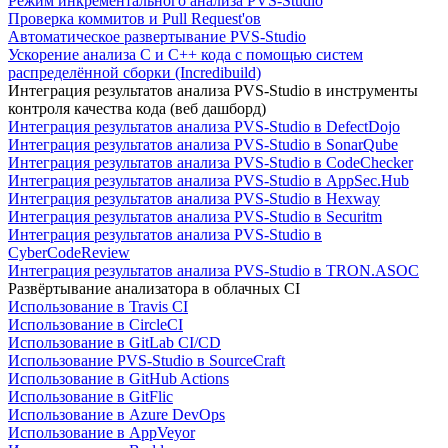
Режим инкрементального анализа PVS-Studio
Проверка коммитов и Pull Request'ов
Автоматическое развертывание PVS-Studio
Ускорение анализа C и C++ кода с помощью систем
распределённой сборки (Incredibuild)
Интеграция результатов анализа PVS-Studio в инструменты
контроля качества кода (веб дашборд)
Интеграция результатов анализа PVS-Studio в DefectDojo
Интеграция результатов анализа PVS-Studio в SonarQube
Интеграция результатов анализа PVS-Studio в CodeChecker
Интеграция результатов анализа PVS-Studio в AppSec.Hub
Интеграция результатов анализа PVS-Studio в Hexway
Интеграция результатов анализа PVS-Studio в Securitm
Интеграция результатов анализа PVS-Studio в
CyberCodeReview
Интеграция результатов анализа PVS-Studio в TRON.ASOC
Развёртывание анализатора в облачных CI
Использование в Travis CI
Использование в CircleCI
Использование в GitLab CI/CD
Использование PVS-Studio в SourceCraft
Использование в GitHub Actions
Использование в GitFlic
Использование в Azure DevOps
Использование в AppVeyor