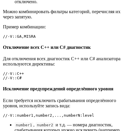
отключено.
Можно комбинировать фильтры категорий, перечисляя их
через запятую.
Пример комбинации:
//-V::GA,MISRA
Отключение всех C++ или C# диагностик
Для отключения всех диагностик C++ или C# анализатора
используются директивы:
//-V::C++

//-V::C#
Исключение предупреждений определённого уровня
Если требуется исключить срабатывания определённого
уровня, используйте запись вида:
//-V::number1,number2,...,numberN:level
,
и т.д. — номера диагностик,
number1
number2
срабатывания которых нужно исключить (например,