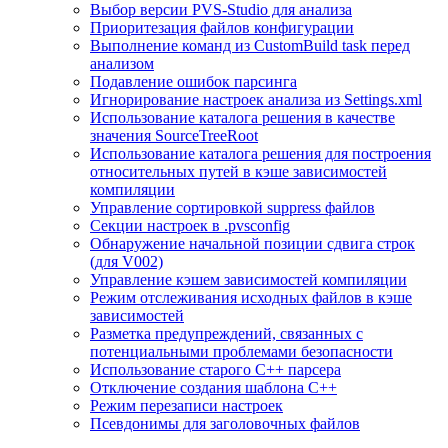
Выбор версии PVS-Studio для анализа
Приоритезация файлов конфигурации
Выполнение команд из CustomBuild task перед
анализом
Подавление ошибок парсинга
Игнорирование настроек анализа из Settings.xml
Использование каталога решения в качестве
значения SourceTreeRoot
Использование каталога решения для построения
относительных путей в кэше зависимостей
компиляции
Управление сортировкой suppress файлов
Секции настроек в .pvsconfig
Обнаружение начальной позиции сдвига строк
(для V002)
Управление кэшем зависимостей компиляции
Режим отслеживания исходных файлов в кэше
зависимостей
Разметка предупреждений, связанных с
потенциальными проблемами безопасности
Использование старого С++ парсера
Отключение создания шаблона С++
Режим перезаписи настроек
Псевдонимы для заголовочных файлов