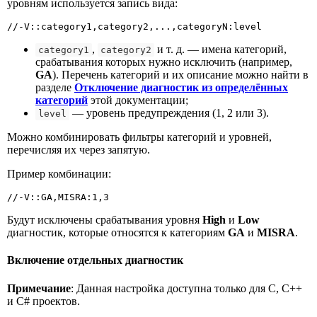
уровням используется запись вида:
//-V::category1,category2,...,categoryN:level
,
и т. д. — имена категорий,
category1
category2
срабатывания которых нужно исключить (например,
GA
). Перечень категорий и их описание можно найти в
разделе
Отключение диагностик из определённых
категорий
этой документации;
— уровень предупреждения (1, 2 или 3).
level
Можно комбинировать фильтры категорий и уровней,
перечисляя их через запятую.
Пример комбинации:
//-V::GA,MISRA:1,3
Будут исключены срабатывания уровня
High
и
Low
диагностик, которые относятся к категориям
GA
и
MISRA
.
Включение отдельных диагностик
Примечание
: Данная настройка доступна только для C, С++
и C# проектов.