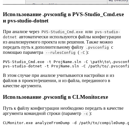
Использование .pvsconfig в PVS-Studio_Cmd.exe
и pvs-studio-dotnet
При анализе через
или
PVS-Studio_Cmd.exe
pvs-studio-
автоматически используются файлы конфигурации
dotnet
из анализируемого проекта или решения. Также можно
передать путь к дополнительному файлу
с
.pvsconfig
помощью параметра
(
):
--rulesConfig
-C
PVS-Studio_Cmd.exe -t ProjName.sln -C \path\to\.pvsconf
pvs-studio-dotnet -t ProjName.sln -C /path/to/.pvsconf
В этом случае при анализе учитываются настройки и из
файлов в проекте/решении, и из файла, переданного в
качестве аргумента.
Использование .pvsconfig в CLMonitor.exe
Путь к файлу конфигурации необходимо передать в качестве
аргумента командной строки (параметр
):
-c
CLMonitor.exe analyzeFromDump -d /path/to/compileDump.