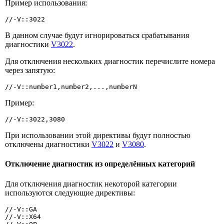
Пример использования:
//-V::3022
В данном случае будут игнорироваться срабатывания
диагностики
V3022
.
Для отключения нескольких диагностик перечислите номера
через запятую:
//-V::number1,number2,...,numberN
Пример:
//-V::3022,3080
При использовании этой директивы будут полностью
отключены диагностики
V3022
и
V3080
.
Отключение диагностик из определённых категорий
Для отключения диагностик некоторой категории
используются следующие директивы:
//-V::GA

//-V::X64
