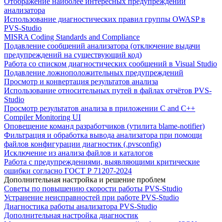
Отображение наиболее интересных предупреждений
анализатора
Использование диагностических правил группы OWASP в
PVS-Studio
MISRA Coding Standards and Compliance
Подавление сообщений анализатора (отключение выдачи
предупреждений на существующий код)
Работа со списком диагностических сообщений в Visual Studio
Подавление ложноположительных предупреждений
Просмотр и конвертация результатов анализа
Использование относительных путей в файлах отчётов PVS-
Studio
Просмотр результатов анализа в приложении C and C++
Compiler Monitoring UI
Оповещение команд разработчиков (утилита blame-notifier)
Фильтрация и обработка вывода анализатора при помощи
файлов конфигурации диагностик (.pvsconfig)
Исключение из анализа файлов и каталогов
Работа с предупреждениями, выявляющими критические
ошибки согласно ГОСТ Р 71207-2024
Дополнительная настройка и решение проблем
Советы по повышению скорости работы PVS-Studio
Устранение неисправностей при работе PVS-Studio
Диагностика работы анализатора PVS-Studio
Дополнительная настройка диагностик