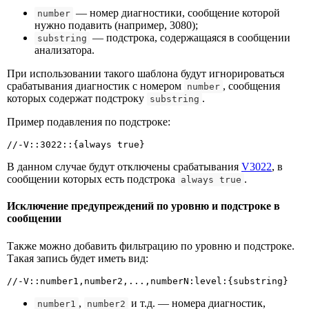
— номер диагностики, сообщение которой
number
нужно подавить (например, 3080);
— подстрока, содержащаяся в сообщении
substring
анализатора.
При использовании такого шаблона будут игнорироваться
срабатывания диагностик с номером
, сообщения
number
которых содержат подстроку
.
substring
Пример подавления по подстроке:
//-V::3022::{always true}
В данном случае будут отключены срабатывания
V3022
, в
сообщении которых есть подстрока
.
always true
Исключение предупреждений по уровню и подстроке в
сообщении
Также можно добавить фильтрацию по уровню и подстроке.
Такая запись будет иметь вид:
//-V::number1,number2,...,numberN:level:{substring}
,
и т.д. — номера диагностик,
number1
number2