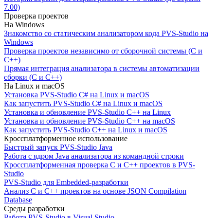
7.00)
Проверка проектов
На Windows
Знакомство со статическим анализатором кода PVS-Studio на
Windows
Проверка проектов независимо от сборочной системы (C и
C++)
Прямая интеграция анализатора в системы автоматизации
сборки (C и C++)
На Linux и macOS
Установка PVS-Studio C# на Linux и macOS
Как запустить PVS-Studio C# на Linux и macOS
Установка и обновление PVS-Studio C++ на Linux
Установка и обновление PVS-Studio C++ на macOS
Как запустить PVS-Studio C++ на Linux и macOS
Кроссплатформенное использование
Быстрый запуск PVS-Studio Java
Работа с ядром Java анализатора из командной строки
Кроссплатформенная проверка C и C++ проектов в PVS-
Studio
PVS-Studio для Embedded-разработки
Анализ C и C++ проектов на основе JSON Compilation
Database
Среды разработки
Работа PVS-Studio в Visual Studio