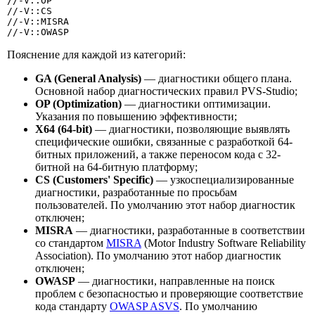
//-V::OP

//-V::CS

//-V::MISRA

//-V::OWASP
Пояснение для каждой из категорий:
GA (General Analysis)
— диагностики общего плана.
Основной набор диагностических правил PVS-Studio;
OP (Optimization)
— диагностики оптимизации.
Указания по повышению эффективности;
X64 (64-bit)
— диагностики, позволяющие выявлять
специфические ошибки, связанные с разработкой 64-
битных приложений, а также переносом кода с 32-
битной на 64-битную платформу;
CS (Customers' Specific)
— узкоспециализированные
диагностики, разработанные по просьбам
пользователей. По умолчанию этот набор диагностик
отключен;
MISRA
— диагностики, разработанные в соответствии
со стандартом
MISRA
(Motor Industry Software Reliability
Association). По умолчанию этот набор диагностик
отключен;
OWASP
— диагностики, направленные на поиск
проблем с безопасностью и проверяющие соответствие
кода стандарту
OWASP ASVS
. По умолчанию