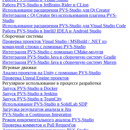
Работа PVS-Studio в JetBrains Rider и CLion
Использование расширения PVS-Studio для Qt Creator
Интеграция с Qt Creator без использования плагина PVS-
Studio
Использование расширения PVS-Studio для Visual Studio Code
Работа PVS-Studio в IntelliJ IDEA и Android Studio
Сборочные системы
Проверка проектов Visual Studio / MSBuild / .NET из
командной строки с помощью PVS-Studio
Интеграция PVS-Studio с помощью CMake-модуля
Интеграция PVS-Studio Java в сборочную систему Gradle
Интеграция PVS-Studio Java в сборочную систему Maven
Игровые движки
Анализ проектов на Unity с помощью PVS-Studio
Проверка Unreal Engine проектов
Регулярное использование в процессе разработки
Запуск PVS-Studio в Docker
Запуск PVS-Studio в Jenkins
Запуск PVS-Studio в TeamCity
Использование PVS-Studio в SolidLab SDP
Загрузка результатов анализа в Jira
PVS-Studio и Continuous Integration
Режим инкрементального анализа PVS-Studio
Проверка коммитов и Pull Request'ов