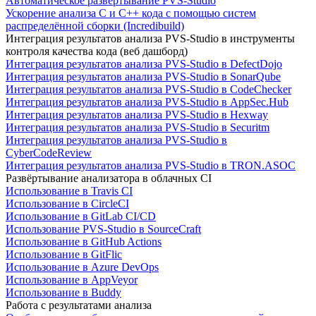
Автоматическое развертывание PVS-Studio
Ускорение анализа C и C++ кода с помощью систем
распределённой сборки (Incredibuild)
Интеграция результатов анализа PVS-Studio в инструменты
контроля качества кода (веб дашборд)
Интеграция результатов анализа PVS-Studio в DefectDojo
Интеграция результатов анализа PVS-Studio в SonarQube
Интеграция результатов анализа PVS-Studio в CodeChecker
Интеграция результатов анализа PVS-Studio в AppSec.Hub
Интеграция результатов анализа PVS-Studio в Hexway
Интеграция результатов анализа PVS-Studio в Securitm
Интеграция результатов анализа PVS-Studio в
CyberCodeReview
Интеграция результатов анализа PVS-Studio в TRON.ASOC
Развёртывание анализатора в облачных CI
Использование в Travis CI
Использование в CircleCI
Использование в GitLab CI/CD
Использование PVS-Studio в SourceCraft
Использование в GitHub Actions
Использование в GitFlic
Использование в Azure DevOps
Использование в AppVeyor
Использование в Buddy
Работа с результатами анализа