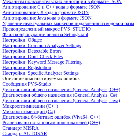
Механизм пользовательских аннотаций в формате JSON
Аннотирование C и C++ кода в формате JSON
Аннотирование C# кода в формате JSON
Аннотирование Java кода в формате JSON
Удаление неактуальных маркеров подавления из кодовой базы
Предопределенный макрос PVS_STUDIO
Файл конфигурации анализа Settings.xml
Настройки: Общее
Настройки: Common Analyzer Settings
Настройки: Detectable Errors
Настройки: Don't Check Files
Настройки: Keyword Message Filtering
Настройки: Registration
Настройки: Specific Analyzer Settings
Описание диагностируемых ошибок
Сообщения PVS-Studio
Диагностики общего назначения (General Analysis, C++)
Диагностики общего назначения (General Analysis, C#)
Диагностики общего назначения (General Analysis, Java)
Микрооптимизации (C++)
Микрооптимизации (C#)
Диагностика 64-битных ошибок (Viva64, C++)
Реализовано по запросам пользователей (C++)
Cтандарт MISRA
Стандарт AUTOSAR