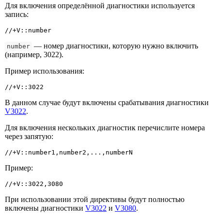
Для включения определённой диагностики используется
запись:
//+V::number
— номер диагностики, которую нужно включить
number
(например, 3022).
Пример использования:
//+V::3022
В данном случае будут включены срабатывания диагностики
V3022
.
Для включения нескольких диагностик перечислите номера
через запятую:
//+V::number1,number2,...,numberN
Пример:
//+V::3022,3080
При использовании этой директивы будут полностью
включены диагностики
V3022
и
V3080
.