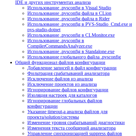
IDE и других инструментах анализа
Использование .pvsconfig в Visual Studio
Использование .pvsconfig файла в CLion
Использование .pvsconfig файла в Rider
Использование .pvsconfig в PVS-Studio_Cmd.exe и
pvs-studio-dotnet
Использование .pvsconfig в CLMonitor.exe
Использование .pvsconfig в
CompilerCommandsAnalyzer.exe
Использование .pvsconfig в Standalone.exe
Использование глобального файла .pvsconfig
Общий функционал файлов конфигурации
Добавление записей в файл конфигурации
Фильтрация срабатываний анализатора
Исключение файлов из анализа
Исключение проектов из анализа
Игнорирование файлов конфигурации
Изоляция настроек для каталогов
Игнорирование глобальных файлов
конфигурации
Указание timeout-а анализа файлов для
проекта/solution/системы
Изменение уровня срабатываний диагностики
Изменения текста сообщений анализатора
Управление синхронизацией suppress файлов