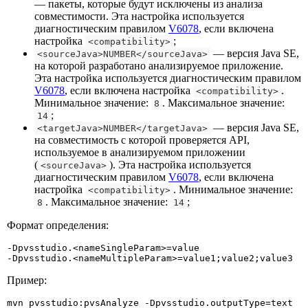
— пакеты, которые будут исключены из анализа
совместимости. Эта настройка используется
диагностическим правилом
V6078
, если включена
настройка
;
<compatibility>
— версия Java SE,
<sourceJava>NUMBER</sourceJava>
на которой разработано анализируемое приложение.
Эта настройка используется диагностическим правилом
V6078
, если включена настройка
.
<compatibility>
Минимальное значение:
. Максимальное значение:
8
;
14
— версия Java SE,
<targetJava>NUMBER</targetJava>
на совместимость с которой проверяется API,
используемое в анализируемом приложении
(
). Эта настройка используется
<sourceJava>
диагностическим правилом
V6078
, если включена
настройка
. Минимальное значение:
<compatibility>
. Максимальное значение:
;
8
14
Формат определения:
-Dpvsstudio.<nameSingleParam>=value 

-Dpvsstudio.<nameMultipleParam>=value1;value2;value3
Пример:
mvn pvsstudio:pvsAnalyze -Dpvsstudio.outputType=text
