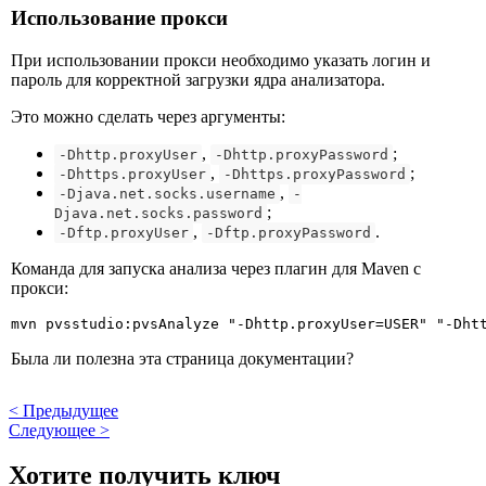
Использование прокси
При использовании прокси необходимо указать логин и
пароль для корректной загрузки ядра анализатора.
Это можно сделать через аргументы:
,
;
-Dhttp.proxyUser
-Dhttp.proxyPassword
,
;
-Dhttps.proxyUser
-Dhttps.proxyPassword
,
-Djava.net.socks.username
-
;
Djava.net.socks.password
,
.
-Dftp.proxyUser
-Dftp.proxyPassword
Команда для запуска анализа через плагин для Maven с
прокси:
mvn pvsstudio:pvsAnalyze "-Dhttp.proxyUser=USER" "-Dht
Была ли полезна эта страница документации?
<
Предыдущее
Следующее
>
Хотите получить ключ