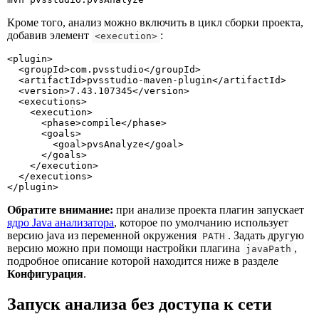
Кроме того, анализ можно включить в цикл сборки проекта,
добавив элемент
:
<execution>
<plugin>

  <groupId>com.pvsstudio</groupId>

  <artifactId>pvsstudio-maven-plugin</artifactId>

  <version>7.43.107345</version>

  <executions>

    <execution>

      <phase>compile</phase>

      <goals>

        <goal>pvsAnalyze</goal>

      </goals>

    </execution>

  </executions>

</plugin>
Обратите внимание:
при анализе проекта плагин запускает
ядро Java анализатора
, которое по умолчанию использует
версию java из переменной окружения
. Задать другую
PATH
версию можно при помощи настройки плагина
,
javaPath
подробное описание которой находится ниже в разделе
Конфигурация
.
Запуск анализа без доступа к сети