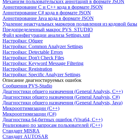
Механизм пользовательских аннотаций в формате JSON
Аннотирование C и C++ кода в формате JSON
Аннотирование C# кода в формате JSON
Аннотирование Java кода в формате JSON
Удаление неактуальных маркеров подавления из кодовой базы
Предопределенный макрос PVS_STUDIO
Файл конфигурации анализа Settings.xml
Настройки: Общее
Настройки: Common Analyzer Settings
Настройки: Detectable Errors
Настройки: Don't Check Files
Настройки: Keyword Message Filtering
Настройки: Registration
Настройки: Specific Analyzer Settings
Описание диагностируемых ошибок
Сообщения PVS-Studio
Диагностики общего назначения (General Analysis, C++)
Диагностики общего назначения (General Analysis, C#)
Диагностики общего назначения (General Analysis, Java)
Микрооптимизации (C++)
Микрооптимизации (C#)
Диагностика 64-битных ошибок (Viva64, C++)
Реализовано по запросам пользователей (C++)
Cтандарт MISRA
Стандарт AUTOSAR