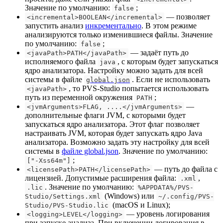
Значение по умолчанию:
;
false
— позволяет
<incremental>BOOLEAN</incremental>
запустить анализ
инкрементально
. В этом режиме
анализируются только изменившиеся файлы. Значение
по умолчанию:
;
false
— задаёт путь до
<javaPath>PATH</javaPath>
исполняемого файла
, с которым будет запускаться
java
ядро анализатора. Настройку можно задать для всей
системы в файле
. Если не использовать
global.json
, то PVS-Studio попытается использовать
<javaPath>
путь из переменной окружения
;
PATH
—
<jvmArguments>FLAG, ....</jvmArguments>
дополнительные флаги JVM, с которыми будет
запускаться ядро анализатора. Этот флаг позволяет
настраивать JVM, которая будет запускать ядро Java
анализатора. Возможно задать эту настройку для всей
системы в
файле global.json
. Значение по умолчанию:
;
["-Xss64m"]
— путь до файла с
<licensePath>PATH</licensePath>
лицензией. Допустимые расширения файла:
,
.xml
. Значение по умолчанию:
.lic
%APPDATA%/PVS-
(Windows) или
Studio/Settings.xml
~/.config/PVS-
(macOS и Linux);
Studio/PVS-Studio.lic
— уровень логирования
<logging>LEVEL</logging>
при запуске анализа. При включении логирования в