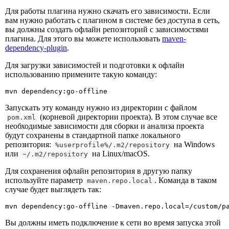
Для работы плагина нужно скачать его зависимости. Если
вам нужно работать с плагином в системе без доступа в сеть,
вы должны создать офлайн репозиторий c зависимостями
плагина. Для этого вы можете использовать
maven-
dependency-plugin
.
Для загрузки зависимостей и подготовки к офлайн
использованию примените такую команду:
mvn dependency:go-offline
Запускать эту команду нужно из директории с файлом
(корневой директории проекта). В этом случае все
pom.xml
необходимые зависимости для сборки и анализа проекта
будут сохранены в стандартной папке локального
репозитория:
на Windows
%userprofile%/.m2/repository
или
на Linux/macOS.
~/.m2/repository
Для сохранения офлайн репозитория в другую папку
используйте параметр
. Команда в таком
maven.repo.local
случае будет выглядеть так:
mvn dependency:go-offline -Dmaven.repo.local=/custom/p
Вы должны иметь подключение к сети во время запуска этой