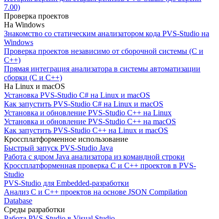
7.00)
Проверка проектов
На Windows
Знакомство со статическим анализатором кода PVS-Studio на
Windows
Проверка проектов независимо от сборочной системы (C и
C++)
Прямая интеграция анализатора в системы автоматизации
сборки (C и C++)
На Linux и macOS
Установка PVS-Studio C# на Linux и macOS
Как запустить PVS-Studio C# на Linux и macOS
Установка и обновление PVS-Studio C++ на Linux
Установка и обновление PVS-Studio C++ на macOS
Как запустить PVS-Studio C++ на Linux и macOS
Кроссплатформенное использование
Быстрый запуск PVS-Studio Java
Работа с ядром Java анализатора из командной строки
Кроссплатформенная проверка C и C++ проектов в PVS-
Studio
PVS-Studio для Embedded-разработки
Анализ C и C++ проектов на основе JSON Compilation
Database
Среды разработки
Работа PVS-Studio в Visual Studio