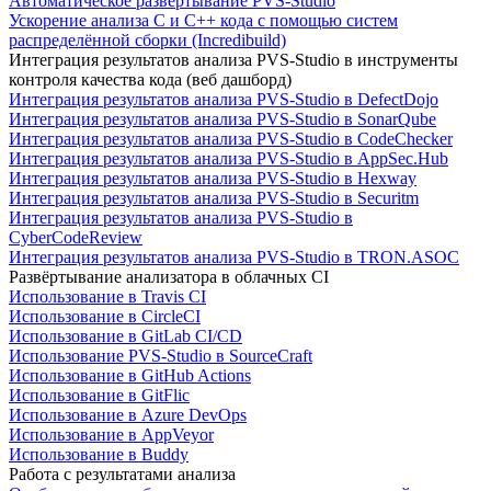
Автоматическое развертывание PVS-Studio
Ускорение анализа C и C++ кода с помощью систем
распределённой сборки (Incredibuild)
Интеграция результатов анализа PVS-Studio в инструменты
контроля качества кода (веб дашборд)
Интеграция результатов анализа PVS-Studio в DefectDojo
Интеграция результатов анализа PVS-Studio в SonarQube
Интеграция результатов анализа PVS-Studio в CodeChecker
Интеграция результатов анализа PVS-Studio в AppSec.Hub
Интеграция результатов анализа PVS-Studio в Hexway
Интеграция результатов анализа PVS-Studio в Securitm
Интеграция результатов анализа PVS-Studio в
CyberCodeReview
Интеграция результатов анализа PVS-Studio в TRON.ASOC
Развёртывание анализатора в облачных CI
Использование в Travis CI
Использование в CircleCI
Использование в GitLab CI/CD
Использование PVS-Studio в SourceCraft
Использование в GitHub Actions
Использование в GitFlic
Использование в Azure DevOps
Использование в AppVeyor
Использование в Buddy
Работа с результатами анализа