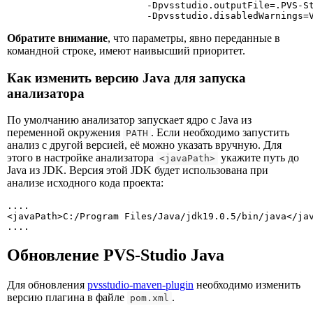
                         -Dpvsstudio.outputFile=.PVS-St
                         -Dpvsstudio.disabledWarnings=
Обратите внимание
, что параметры, явно переданные в
командной строке, имеют наивысший приоритет.
Как изменить версию Java для запуска
анализатора
По умолчанию анализатор запускает ядро с Java из
переменной окружения
. Если необходимо запустить
PATH
анализ с другой версией, её можно указать вручную. Для
этого в настройке анализатора
укажите путь до
<javaPath>
Java из JDK. Версия этой JDK будет использована при
анализе исходного кода проекта:
....

<javaPath>C:/Program Files/Java/jdk19.0.5/bin/java</jav
....
Обновление PVS-Studio Java
Для обновления
pvsstudio-maven-plugin
необходимо изменить
версию плагина в файле
.
pom.xml