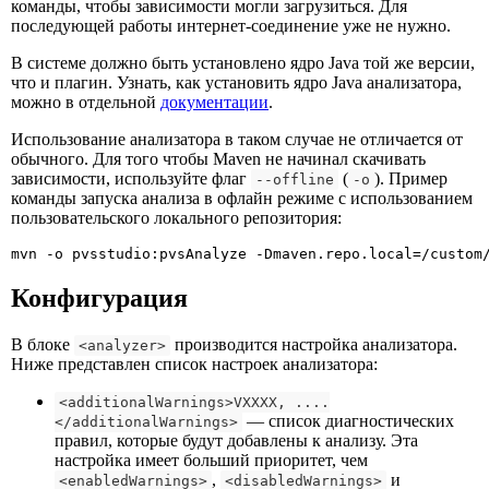
команды, чтобы зависимости могли загрузиться. Для
последующей работы интернет-соединение уже не нужно.
В системе должно быть установлено ядро Java той же версии,
что и плагин. Узнать, как установить ядро Java анализатора,
можно в отдельной
документации
.
Использование анализатора в таком случае не отличается от
обычного. Для того чтобы Maven не начинал скачивать
зависимости, используйте флаг
(
). Пример
--offline
-o
команды запуска анализа в офлайн режиме с использованием
пользовательского локального репозитория:
mvn -o pvsstudio:pvsAnalyze -Dmaven.repo.local=/custom
Конфигурация
В блоке
производится настройка анализатора.
<analyzer>
Ниже представлен список настроек анализатора:
<additionalWarnings>VXXXX, ....
—
список диагностических
</additionalWarnings>
правил, которые будут добавлены к анализу. Эта
настройка имеет больший приоритет, чем
,
и
<enabledWarnings>
<disabledWarnings>