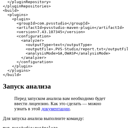
  </pluginRepository>

</pluginRepositories>

<build>

  <plugins>

    <plugin>

      <groupId>com.pvsstudio</groupId>

      <artifactId>pvsstudio-maven-plugin</artifactId>

      <version>7.43.107345</version>

      <configuration>

        <analyzer>

          <outputType>text</outputType>

          <outputFile>.PVS-Studio/report.txt</outputFil
          <analysisMode>GA,OWASP</analysisMode>

        </analyzer>

      </configuration>

    </plugin>

  </plugins>

</build>
Запуск анализа
Перед запуском анализа вам необходимо будет
ввести лицензию. Как это сделать — можно
узнать в этой
документации
.
Для запуска анализа выполните команду:
mvn pvsstudio:pvsAnalyze