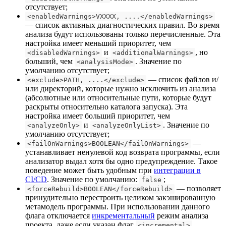
отсутствует;
<enabledWarnings>VXXXX, ....</enabledWarnings>
— список активных диагностических правил. Во время
анализа будут использованы только перечисленные. Эта
настройка имеет меньший приоритет, чем
и
, но
<disabledWarnings>
<additionalWarnings>
больший, чем
. Значение по
<analysisMode>
умолчанию отсутствует;
— список файлов и/
<exclude>PATH, ....</exclude>
или директорий, которые нужно исключить из анализа
(абсолютные или относительные пути, которые будут
раскрыты относительно каталога запуска). Эта
настройка имеет больший приоритет, чем
и
. Значение по
<analyzeOnly>
<analyzeOnlyList>
умолчанию отсутствует;
—
<failOnWarnings>BOOLEAN</failOnWarnings>
устанавливает ненулевой код возврата программы, если
анализатор выдал хотя бы одно предупреждение. Такое
поведение может быть удобным при
интеграции в
CI/CD
. Значение по умолчанию:
;
false
— позволяет
<forceRebuild>BOOLEAN</forceRebuild>
принудительно перестроить целиком закэшированную
метамодель программы. При использовании данного
флага отключается
инкрементальный
режим анализа
проекта, даже если указан флаг
.
<incremental>