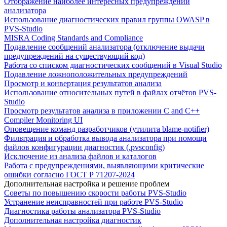
Отображение наиболее интересных предупреждений
анализатора
Использование диагностических правил группы OWASP в
PVS-Studio
MISRA Coding Standards and Compliance
Подавление сообщений анализатора (отключение выдачи
предупреждений на существующий код)
Работа со списком диагностических сообщений в Visual Studio
Подавление ложноположительных предупреждений
Просмотр и конвертация результатов анализа
Использование относительных путей в файлах отчётов PVS-
Studio
Просмотр результатов анализа в приложении C and C++
Compiler Monitoring UI
Оповещение команд разработчиков (утилита blame-notifier)
Фильтрация и обработка вывода анализатора при помощи
файлов конфигурации диагностик (.pvsconfig)
Исключение из анализа файлов и каталогов
Работа с предупреждениями, выявляющими критические
ошибки согласно ГОСТ Р 71207-2024
Дополнительная настройка и решение проблем
Советы по повышению скорости работы PVS-Studio
Устранение неисправностей при работе PVS-Studio
Диагностика работы анализатора PVS-Studio
Дополнительная настройка диагностик