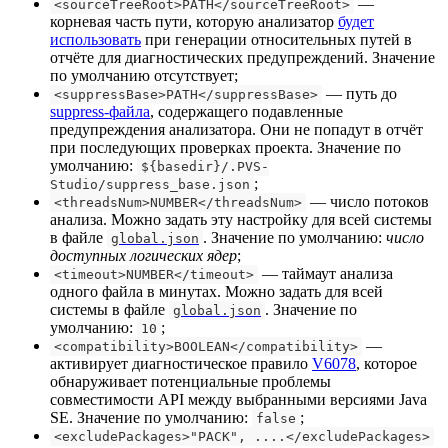
—
<sourceTreeRoot>PATH</sourceTreeRoot>
корневая часть пути, которую анализатор
будет
использовать
при генерации относительных путей в
отчёте для диагностических предупреждений. Значение
по умолчанию отсутствует;
— путь до
<suppressBase>PATH</suppressBase>
suppress-файла
, содержащего подавленные
предупреждения анализатора. Они не попадут в отчёт
при последующих проверках проекта. Значение по
умолчанию:
${basedir}/.PVS-
;
Studio/suppress_base.json
— число потоков
<threadsNum>NUMBER</threadsNum>
анализа. Можно задать эту настройку для всей системы
в файле
. Значение по умолчанию:
число
global.json
доступных логических ядер
;
— таймаут анализа
<timeout>NUMBER</timeout>
одного файла в минутах. Можно задать для всей
системы в файле
. Значение по
global.json
умолчанию:
;
10
—
<compatibility>BOOLEAN</compatibility>
активирует диагностическое правило
V6078
, которое
обнаруживает потенциальные проблемы
совместимости API между выбранными версиями Java
SE. Значение по умолчанию:
;
false
<excludePackages>"PACK", ....</excludePackages>