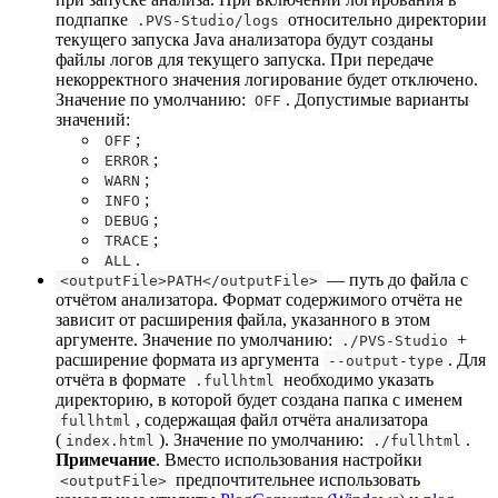
подпапке
относительно директории
.PVS-Studio/logs
текущего запуска Java анализатора будут созданы
файлы логов для текущего запуска. При передаче
некорректного значения логирование будет отключено.
Значение по умолчанию:
. Допустимые варианты
OFF
значений:
;
OFF
;
ERROR
;
WARN
;
INFO
;
DEBUG
;
TRACE
.
ALL
— путь до файла с
<outputFile>PATH</outputFile>
отчётом анализатора. Формат содержимого отчёта не
зависит от расширения файла, указанного в этом
аргументе. Значение по умолчанию:
+
./PVS-Studio
расширение формата из аргумента
. Для
--output-type
отчёта в формате
необходимо указать
.fullhtml
директорию, в которой будет создана папка с именем
, содержащая файл отчёта анализатора
fullhtml
(
). Значение по умолчанию:
.
index.html
./fullhtml
Примечание
. Вместо использования настройки
предпочтительнее использовать
<outputFile>