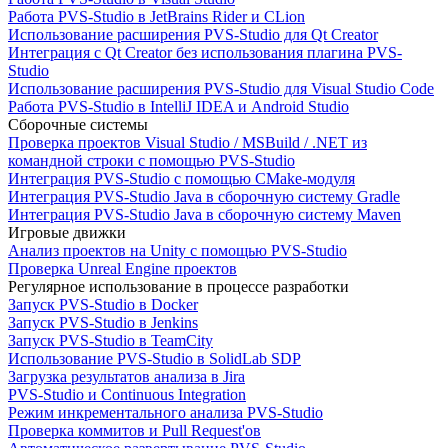
Работа PVS-Studio в JetBrains Rider и CLion
Использование расширения PVS-Studio для Qt Creator
Интеграция с Qt Creator без использования плагина PVS-
Studio
Использование расширения PVS-Studio для Visual Studio Code
Работа PVS-Studio в IntelliJ IDEA и Android Studio
Сборочные системы
Проверка проектов Visual Studio / MSBuild / .NET из
командной строки с помощью PVS-Studio
Интеграция PVS-Studio с помощью CMake-модуля
Интеграция PVS-Studio Java в сборочную систему Gradle
Интеграция PVS-Studio Java в сборочную систему Maven
Игровые движки
Анализ проектов на Unity с помощью PVS-Studio
Проверка Unreal Engine проектов
Регулярное использование в процессе разработки
Запуск PVS-Studio в Docker
Запуск PVS-Studio в Jenkins
Запуск PVS-Studio в TeamCity
Использование PVS-Studio в SolidLab SDP
Загрузка результатов анализа в Jira
PVS-Studio и Continuous Integration
Режим инкрементального анализа PVS-Studio
Проверка коммитов и Pull Request'ов