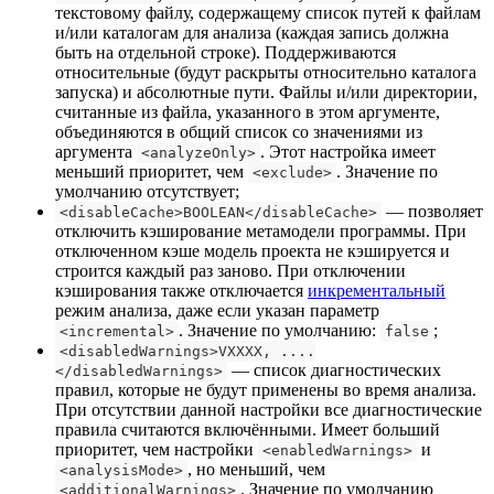
текстовому файлу, содержащему список путей к файлам
и/или каталогам для анализа (каждая запись должна
быть на отдельной строке). Поддерживаются
относительные (будут раскрыты относительно каталога
запуска) и абсолютные пути. Файлы и/или директории,
считанные из файла, указанного в этом аргументе,
объединяются в общий список со значениями из
аргумента
. Этот настройка имеет
<analyzeOnly>
меньший приоритет, чем
. Значение по
<exclude>
умолчанию отсутствует;
— позволяет
<disableCache>BOOLEAN</disableCache>
отключить кэширование метамодели программы. При
отключенном кэше модель проекта не кэшируется и
строится каждый раз заново. При отключении
кэширования также отключается
инкрементальный
режим анализа, даже если указан параметр
. Значение по умолчанию:
;
<incremental>
false
<disabledWarnings>VXXXX, ....
— список диагностических
</disabledWarnings>
правил, которые не будут применены во время анализа.
При отсутствии данной настройки все диагностические
правила считаются включёнными. Имеет больший
приоритет, чем настройки
и
<enabledWarnings>
, но меньший, чем
<analysisMode>
. Значение по умолчанию
<additionalWarnings>