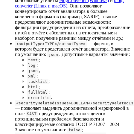
консольные утилиты
PlogConverter (Windows)
и
plog-
converter (Linux и macOS)
. Они позволяют
конвертировать отчёт анализатора в большее
количество форматов (например, SARIF), а также
предоставляют дополнительные возможности:
фильтрация предупреждений из отчёта, преобразование
путей в отчёте с абсолютных на относительные и
наоборот, получение разницы между отчётами и др.;
— формат, в
<outputType>TYPE</outputType>
котором будет представлен отчёт анализатора. Значение
по умолчанию:
. Допустимые варианты значений:
json
;
text
;
log
;
json
;
xml
;
tasklist
;
html
;
fullhtml
.
errorfile
<securityRelatedIssues>BOOLEAN</securityRelatedIs
— позволяет выделить дополнительной маркировкой в
поле
предупреждения, относящиеся к
SAST
потенциальным проблемам безопасности и
классифицируемые согласно ГОСТ Р 71207—2024.
Значение по умолчанию:
;
false