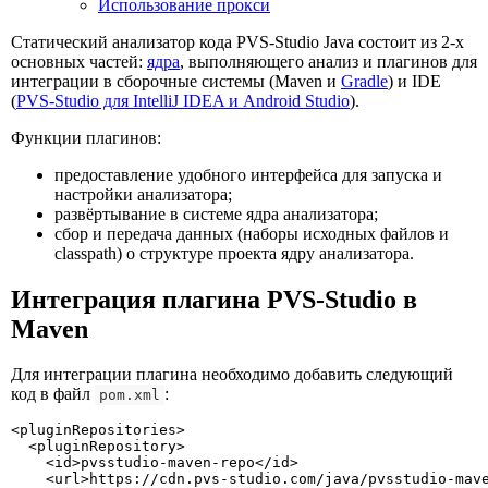
Использование прокси
Статический анализатор кода PVS-Studio Java состоит из 2-х
основных частей:
ядра
, выполняющего анализ и плагинов для
интеграции в сборочные системы (Maven и
Gradle
) и IDE
(
PVS-Studio для IntelliJ IDEA и Android Studio
).
Функции плагинов:
предоставление удобного интерфейса для запуска и
настройки анализатора;
развёртывание в системе ядра анализатора;
сбор и передача данных (наборы исходных файлов и
classpath) о структуре проекта ядру анализатора.
Интеграция плагина PVS-Studio в
Maven
Для интеграции плагина необходимо добавить следующий
код в файл
:
pom.xml
<pluginRepositories>

  <pluginRepository>

    <id>pvsstudio-maven-repo</id>

    <url>https://cdn.pvs-studio.com/java/pvsstudio-mave