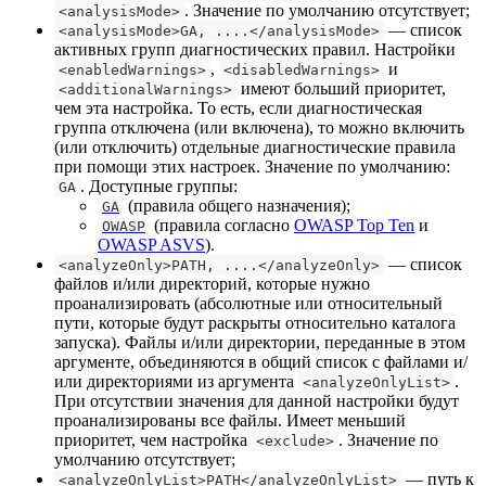
. Значение по умолчанию отсутствует;
<analysisMode>
— список
<analysisMode>GA, ....</analysisMode>
активных групп диагностических правил. Настройки
,
и
<enabledWarnings>
<disabledWarnings>
имеют больший приоритет,
<additionalWarnings>
чем эта настройка. То есть, если диагностическая
группа отключена (или включена), то можно включить
(или отключить) отдельные диагностические правила
при помощи этих настроек. Значение по умолчанию:
. Доступные группы:
GA
(правила общего назначения);
GA
(правила согласно
OWASP Top Ten
и
OWASP
OWASP ASVS
).
—
список
<analyzeOnly>PATH, ....</analyzeOnly>
файлов и/или директорий, которые нужно
проанализировать (абсолютные или относительный
пути, которые будут раскрыты относительно каталога
запуска). Файлы и/или директории, переданные в этом
аргументе, объединяются в общий список с файлами и/
или директориями из аргумента
.
<analyzeOnlyList>
При отсутствии значения для данной настройки будут
проанализированы все файлы. Имеет меньший
приоритет, чем настройка
. Значение по
<exclude>
умолчанию отсутствует;
— путь к
<analyzeOnlyList>PATH</analyzeOnlyList>