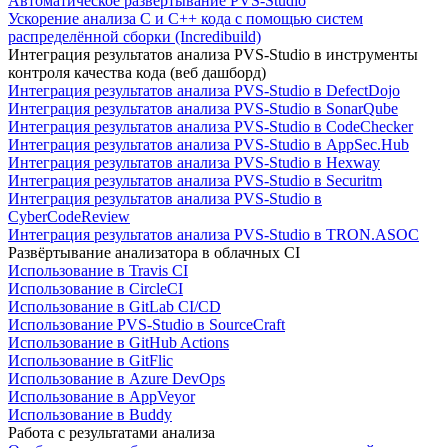
Автоматическое развертывание PVS-Studio
Ускорение анализа C и C++ кода с помощью систем
распределённой сборки (Incredibuild)
Интеграция результатов анализа PVS-Studio в инструменты
контроля качества кода (веб дашборд)
Интеграция результатов анализа PVS-Studio в DefectDojo
Интеграция результатов анализа PVS-Studio в SonarQube
Интеграция результатов анализа PVS-Studio в CodeChecker
Интеграция результатов анализа PVS-Studio в AppSec.Hub
Интеграция результатов анализа PVS-Studio в Hexway
Интеграция результатов анализа PVS-Studio в Securitm
Интеграция результатов анализа PVS-Studio в
CyberCodeReview
Интеграция результатов анализа PVS-Studio в TRON.ASOC
Развёртывание анализатора в облачных CI
Использование в Travis CI
Использование в CircleCI
Использование в GitLab CI/CD
Использование PVS-Studio в SourceCraft
Использование в GitHub Actions
Использование в GitFlic
Использование в Azure DevOps
Использование в AppVeyor
Использование в Buddy
Работа с результатами анализа