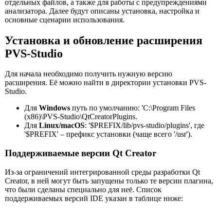
отдельных файлов, а также для работы с предупреждениями
анализатора. Далее будут описаны установка, настройка и
основные сценарии использования.
Установка и обновление расширения
PVS-Studio
Для начала необходимо получить нужную версию
расширения. Её можно найти в директории установки PVS-
Studio.
Для
Windows
путь по умолчанию: 'C:\Program Files
(x86)\PVS-Studio\QtCreatorPlugins.
Для
Linux/macOS
: '$PREFIX/lib/pvs-studio/plugins', где
'$PREFIX' – префикс установки (чаще всего '/usr').
Поддерживаемые версии Qt Creator
Из-за ограничений интегрированной среды разработки Qt
Creator, в ней могут быть запущены только те версии плагина,
что были сделаны специально для неё. Список
поддерживаемых версий IDE указан в таблице ниже: