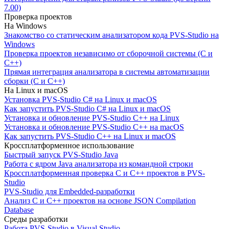
7.00)
Проверка проектов
На Windows
Знакомство со статическим анализатором кода PVS-Studio на
Windows
Проверка проектов независимо от сборочной системы (C и
C++)
Прямая интеграция анализатора в системы автоматизации
сборки (C и C++)
На Linux и macOS
Установка PVS-Studio C# на Linux и macOS
Как запустить PVS-Studio C# на Linux и macOS
Установка и обновление PVS-Studio C++ на Linux
Установка и обновление PVS-Studio C++ на macOS
Как запустить PVS-Studio C++ на Linux и macOS
Кроссплатформенное использование
Быстрый запуск PVS-Studio Java
Работа с ядром Java анализатора из командной строки
Кроссплатформенная проверка C и C++ проектов в PVS-
Studio
PVS-Studio для Embedded-разработки
Анализ C и C++ проектов на основе JSON Compilation
Database
Среды разработки
Работа PVS-Studio в Visual Studio