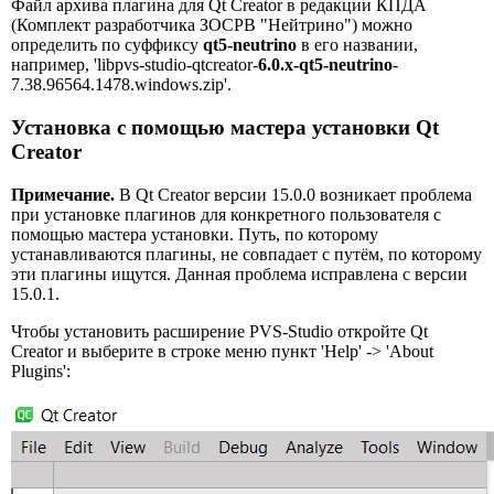
Файл архива плагина для Qt Creator в редакции КПДА
(Комплект разработчика ЗОСРВ "Нейтрино") можно
определить по суффиксу
qt5-neutrino
в его названии,
например, 'libpvs-studio-qtcreator-
6.0.x-qt5-neutrino
-
7.38.96564.1478.windows.zip'.
Установка с помощью мастера установки Qt
Creator
Примечание.
В Qt Creator версии 15.0.0 возникает проблема
при установке плагинов для конкретного пользователя с
помощью мастера установки. Путь, по которому
устанавливаются плагины, не совпадает с путём, по которому
эти плагины ищутся. Данная проблема исправлена с версии
15.0.1.
Чтобы установить расширение PVS-Studio откройте Qt
Creator и выберите в строке меню пункт 'Help' -> 'About
Plugins':