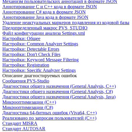
Механизм пользовательских аннотаций в формате JSON
Аннотирование C и C++ кода в формате JSON
Аннотирование C# кода в формате JSON
Аннотирование Java кода в формате JSON
Удаление неактуальных маркеров подавления из кодовой базы
Предопределенный макрос PVS_STUDIO
Файл конфигурации анализа Settings.xml
Настройки: Общее
Настройки: Common Analyzer Settings
Настройки: Detectable Errors
Настройки: Don't Check Files
Настройки: Keyword Message Filtering
Настройки: Registration
Настройки: Specific Analyzer Settings
Описание диагностируемых ошибок
Сообщения PVS-Studio
Диагностики общего назначения (General Analysis, C++)
Диагностики общего назначения (General Analysis, C#)
Диагностики общего назначения (General Analysis, Java)
Микрооптимизации (C++)
Микрооптимизации (C#)
Диагностика 64-битных ошибок (Viva64, C++)
Реализовано по запросам пользователей (C++)
Cтандарт MISRA
Стандарт AUTOSAR