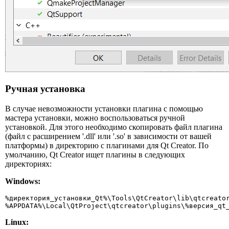
Ручная установка
В случае невозможности установки плагина с помощью
мастера установки, можно воспользоваться ручной
установкой. Для этого необходимо скопировать файл плагина
(файл с расширением '.dll' или '.so' в зависимости от вашей
платформы) в директорию с плагинами для Qt Creator. По
умолчанию, Qt Creator ищет плагины в следующих
директориях:
Windows:
%директория_установки_Qt%\Tools\QtCreator\lib\qtcreator
%APPDATA%\Local\QtProject\qtcreator\plugins\%версия_qt
Linux: