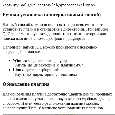
/opt/Qt/Tools/QtCreator/lib/qtcreator/plugins
Ручная установка (альтернативный способ)
Данный способ можно использовать при невозможности
установить плагин в стандартные директории. При запуске
Qt Creator можно указать дополнительные директории для
поиска плагинов с помощью флага '-pluginpath'.
Например, запуск IDE можно произвести с помощью
следующей команды:
Windows:
qtcreator.exe -pluginpath
"%путь_до_директории_с_плагином%"
Linux:
qtcreator -pluginpath
"$путь_до_директории_с_плагином"
Обновление плагина
Для обновления плагина достаточно удалить файлы прошлых
версий плагина и установить новую версию удобным для вас
способом. Найти место расположения плагина можно,
выбрав пункт 'Details' в списке установленных плагинов.