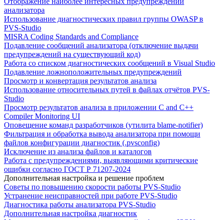
Отображение наиболее интересных предупреждений
анализатора
Использование диагностических правил группы OWASP в
PVS-Studio
MISRA Coding Standards and Compliance
Подавление сообщений анализатора (отключение выдачи
предупреждений на существующий код)
Работа со списком диагностических сообщений в Visual Studio
Подавление ложноположительных предупреждений
Просмотр и конвертация результатов анализа
Использование относительных путей в файлах отчётов PVS-
Studio
Просмотр результатов анализа в приложении C and C++
Compiler Monitoring UI
Оповещение команд разработчиков (утилита blame-notifier)
Фильтрация и обработка вывода анализатора при помощи
файлов конфигурации диагностик (.pvsconfig)
Исключение из анализа файлов и каталогов
Работа с предупреждениями, выявляющими критические
ошибки согласно ГОСТ Р 71207-2024
Дополнительная настройка и решение проблем
Советы по повышению скорости работы PVS-Studio
Устранение неисправностей при работе PVS-Studio
Диагностика работы анализатора PVS-Studio
Дополнительная настройка диагностик