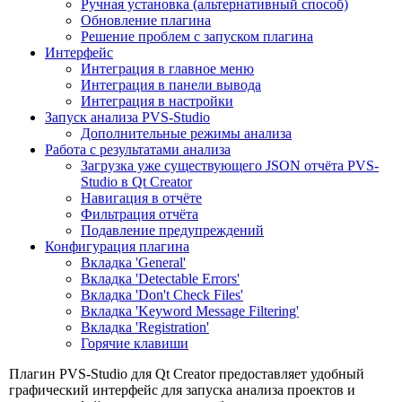
Ручная установка (альтернативный способ)
Обновление плагина
Решение проблем с запуском плагина
Интерфейс
Интеграция в главное меню
Интеграция в панели вывода
Интеграция в настройки
Запуск анализа PVS-Studio
Дополнительные режимы анализа
Работа с результатами анализа
Загрузка уже существующего JSON отчёта PVS-
Studio в Qt Creator
Навигация в отчёте
Фильтрация отчёта
Подавление предупреждений
Конфигурация плагина
Вкладка 'General'
Вкладка 'Detectable Errors'
Вкладка 'Don't Check Files'
Вкладка 'Keyword Message Filtering'
Вкладка 'Registration'
Горячие клавиши
Плагин PVS-Studio для Qt Creator предоставляет удобный
графический интерфейс для запуска анализа проектов и