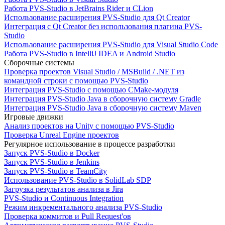
Работа PVS-Studio в JetBrains Rider и CLion
Использование расширения PVS-Studio для Qt Creator
Интеграция с Qt Creator без использования плагина PVS-
Studio
Использование расширения PVS-Studio для Visual Studio Code
Работа PVS-Studio в IntelliJ IDEA и Android Studio
Сборочные системы
Проверка проектов Visual Studio / MSBuild / .NET из
командной строки с помощью PVS-Studio
Интеграция PVS-Studio с помощью CMake-модуля
Интеграция PVS-Studio Java в сборочную систему Gradle
Интеграция PVS-Studio Java в сборочную систему Maven
Игровые движки
Анализ проектов на Unity с помощью PVS-Studio
Проверка Unreal Engine проектов
Регулярное использование в процессе разработки
Запуск PVS-Studio в Docker
Запуск PVS-Studio в Jenkins
Запуск PVS-Studio в TeamCity
Использование PVS-Studio в SolidLab SDP
Загрузка результатов анализа в Jira
PVS-Studio и Continuous Integration
Режим инкрементального анализа PVS-Studio
Проверка коммитов и Pull Request'ов