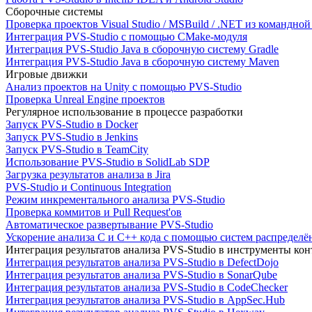
Сборочные системы
Проверка проектов Visual Studio / MSBuild / .NET из командно
Интеграция PVS-Studio с помощью CMake-модуля
Интеграция PVS-Studio Java в сборочную систему Gradle
Интеграция PVS-Studio Java в сборочную систему Maven
Игровые движки
Анализ проектов на Unity с помощью PVS-Studio
Проверка Unreal Engine проектов
Регулярное использование в процессе разработки
Запуск PVS-Studio в Docker
Запуск PVS-Studio в Jenkins
Запуск PVS-Studio в TeamCity
Использование PVS-Studio в SolidLab SDP
Загрузка результатов анализа в Jira
PVS-Studio и Continuous Integration
Режим инкрементального анализа PVS-Studio
Проверка коммитов и Pull Request'ов
Автоматическое развертывание PVS-Studio
Ускорение анализа C и C++ кода с помощью систем распределённ
Интеграция результатов анализа PVS-Studio в инструменты конт
Интеграция результатов анализа PVS-Studio в DefectDojo
Интеграция результатов анализа PVS-Studio в SonarQube
Интеграция результатов анализа PVS-Studio в CodeChecker
Интеграция результатов анализа PVS-Studio в AppSec.Hub