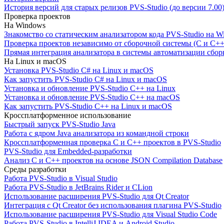
История версий для старых релизов PVS-Studio (до версии 7.00
Проверка проектов
На Windows
Знакомство со статическим анализатором кода PVS-Studio на W
Проверка проектов независимо от сборочной системы (C и C++
Прямая интеграция анализатора в системы автоматизации сбор
На Linux и macOS
Установка PVS-Studio C# на Linux и macOS
Как запустить PVS-Studio C# на Linux и macOS
Установка и обновление PVS-Studio C++ на Linux
Установка и обновление PVS-Studio C++ на macOS
Как запустить PVS-Studio C++ на Linux и macOS
Кроссплатформенное использование
Быстрый запуск PVS-Studio Java
Работа с ядром Java анализатора из командной строки
Кроссплатформенная проверка C и C++ проектов в PVS-Studio
PVS-Studio для Embedded-разработки
Анализ C и C++ проектов на основе JSON Compilation Database
Среды разработки
Работа PVS-Studio в Visual Studio
Работа PVS-Studio в JetBrains Rider и CLion
Использование расширения PVS-Studio для Qt Creator
Интеграция с Qt Creator без использования плагина PVS-Studio
Использование расширения PVS-Studio для Visual Studio Code
Работа PVS-Studio в IntelliJ IDEA и Android Studio