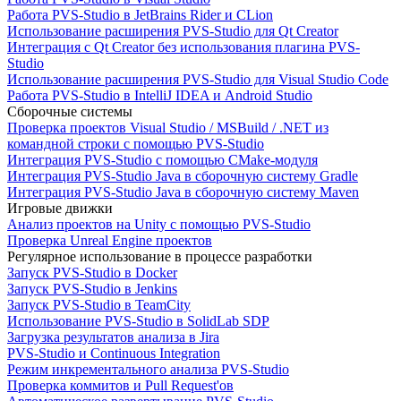
Работа PVS-Studio в JetBrains Rider и CLion
Использование расширения PVS-Studio для Qt Creator
Интеграция с Qt Creator без использования плагина PVS-
Studio
Использование расширения PVS-Studio для Visual Studio Code
Работа PVS-Studio в IntelliJ IDEA и Android Studio
Сборочные системы
Проверка проектов Visual Studio / MSBuild / .NET из
командной строки с помощью PVS-Studio
Интеграция PVS-Studio с помощью CMake-модуля
Интеграция PVS-Studio Java в сборочную систему Gradle
Интеграция PVS-Studio Java в сборочную систему Maven
Игровые движки
Анализ проектов на Unity с помощью PVS-Studio
Проверка Unreal Engine проектов
Регулярное использование в процессе разработки
Запуск PVS-Studio в Docker
Запуск PVS-Studio в Jenkins
Запуск PVS-Studio в TeamCity
Использование PVS-Studio в SolidLab SDP
Загрузка результатов анализа в Jira
PVS-Studio и Continuous Integration
Режим инкрементального анализа PVS-Studio
Проверка коммитов и Pull Request'ов