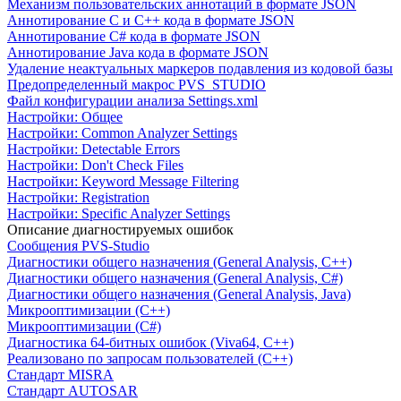
Механизм пользовательских аннотаций в формате JSON
Аннотирование C и C++ кода в формате JSON
Аннотирование C# кода в формате JSON
Аннотирование Java кода в формате JSON
Удаление неактуальных маркеров подавления из кодовой базы
Предопределенный макрос PVS_STUDIO
Файл конфигурации анализа Settings.xml
Настройки: Общее
Настройки: Common Analyzer Settings
Настройки: Detectable Errors
Настройки: Don't Check Files
Настройки: Keyword Message Filtering
Настройки: Registration
Настройки: Specific Analyzer Settings
Описание диагностируемых ошибок
Сообщения PVS-Studio
Диагностики общего назначения (General Analysis, C++)
Диагностики общего назначения (General Analysis, C#)
Диагностики общего назначения (General Analysis, Java)
Микрооптимизации (C++)
Микрооптимизации (C#)
Диагностика 64-битных ошибок (Viva64, C++)
Реализовано по запросам пользователей (C++)
Cтандарт MISRA
Стандарт AUTOSAR