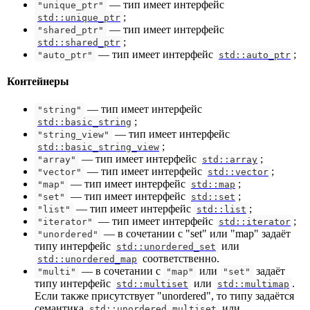
— тип имеет интерфейс
"unique_ptr"
;
std::unique_ptr
— тип имеет интерфейс
"shared_ptr"
;
std::shared_ptr
— тип имеет интерфейс
;
"auto_ptr"
std::auto_ptr
Контейнеры
— тип имеет интерфейс
"string"
;
std::basic_string
— тип имеет интерфейс
"string_view"
;
std::basic_string_view
— тип имеет интерфейс
;
"array"
std::array
— тип имеет интерфейс
;
"vector"
std::vector
— тип имеет интерфейс
;
"map"
std::map
— тип имеет интерфейс
;
"set"
std::set
— тип имеет интерфейс
;
"list"
std::list
— тип имеет интерфейс
;
"iterator"
std::iterator
— в сочетании с "set" или "map" задаёт
"unordered"
типу интерфейс
или
std::unordered_set
соответственно.
std::unordered_map
— в сочетании с
или
задаёт
"multi"
"map"
"set"
типу интерфейс
или
.
std::multiset
std::multimap
Если также присутствует "unordered", то типу задаётся
семантика
или
std::unordered_multiset