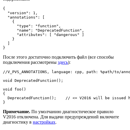
{

  "version": 1,

  "annotations": [

    {

      "type": "function",

      "name": "DeprecatedFunction",

      "attributes": [ "dangerous" ]

    }

  ]

}
После этого достаточно подключить файл (все способы
подключения рассмотрены
здесь
):
//V_PVS_ANNOTATIONS, language: cpp, path: %path/to/anno
void DeprecatedFunction();

void foo()

{

  DeprecatedFunction();    // <= V2016 will be issued h
}
Примечание.
По умолчанию диагностическое правило
V2016 отключена. Для выдачи предупреждений включите
диагностику в
настройках
.