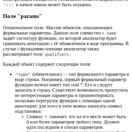
в начале имени может быть опущено.
'::'
Поле "params"
Опциональное поле. Массив объектов, описывающих
формальные параметры. Данное поле совместно с
name
задаёт сигнатуру функции, по которой анализатор будет
сравнивать аннотацию с её объявлением в коде программы. В
случае с функциями-членами анализатор также
рассматривает поле
.
qualifiers
Каждый объект содержит следующие поля:
(обязательное) — тип формального параметра в
"type"
виде строки. Например, первый формальный параметр
функции
memset
имеет тип
void *
. Его и следует
записать в строку. Существует возможность пропустить
не интересующие параметры и проаннотировать
несколько перегрузок функции с помощью одной
аннотации: для этого в типе можно написать символ
подстановки:
Символ
означает, что на его месте может быть
*
0 или более параметров любого типа. Должен
идти последним в списке параметров.