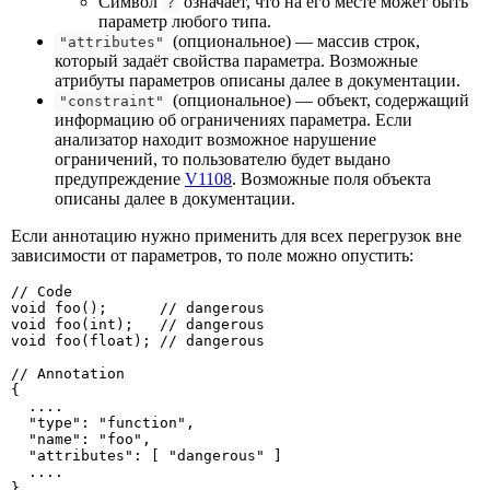
Символ
означает, что на его месте может быть
?
параметр любого типа.
(опциональное) — массив строк,
"attributes"
который задаёт свойства параметра. Возможные
атрибуты параметров описаны далее в документации.
(опциональное) — объект, содержащий
"constraint"
информацию об ограничениях параметра. Если
анализатор находит возможное нарушение
ограничений, то пользователю будет выдано
предупреждение
V1108
. Возможные поля объекта
описаны далее в документации.
Если аннотацию нужно применить для всех перегрузок вне
зависимости от параметров, то поле можно опустить:
// Code

void foo();      // dangerous

void foo(int);   // dangerous

void foo(float); // dangerous

// Annotation

{

  ....

  "type": "function",

  "name": "foo",

  "attributes": [ "dangerous" ]

  ....

}