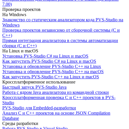
7.00)
Проверка проектов
На Windows
Знакомство со статическим анализатором кода PVS-Studio на
Windows
Проверка проектов независимо от сборочной системы (C и
C++)
Прямая интеграция анализатора в системы автоматизации
сборки (C и C++)
На Linux и macOS
Установка PVS-Studio C# на Linux и macOS
Как запустить PVS-Studio C# на Linux и macOS
Установка и обновление PVS-Studio C++ на Linux
Установка и обновление PVS-Studio C++ на macOS
Как запустить PVS-Studio C++ на Linux и macOS
Кроссплатформенное использование
Быстрый запуск PVS-Studio Java
Работа с ядром Java анализатора из командной строки
Кроссплатформенная проверка C и C++ проектов в PVS-
Studio
PVS-Studio для Embedded-разработки
Анализ C и C++ проектов на основе JSON Compilation
Database
Среды разработки
Работа PVS-Studio в Visual Studio