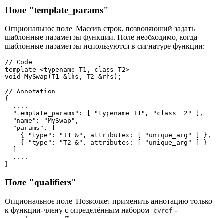
Поле "template_params"
Опциональное поле. Массив строк, позволяющий задать
шаблонные параметры функции. Поле необходимо, когда
шаблонные параметры используются в сигнатуре функции:
// Code

template <typename T1, class T2>

void MySwap(T1 &lhs, T2 &rhs);

// Annotation

{

  ....

  "template_params": [ "typename T1", "class T2" ],

  "name": "MySwap",

  "params": [

    { "type": "T1 &", attributes: [ "unique_arg" ] },

    { "type": "T2 &", attributes: [ "unique_arg" ] }

  ]

  ....

}
Поле "qualifiers"
Опциональное поле. Позволяет применить аннотацию только
к функции-члену с определённым набором
-
cvref