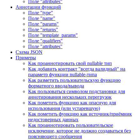
Поле "attributes"
Аннотации функций
Поле "type"
Поле "name"
Поле "params"
Поле "returns"
Поле "template_params"
Поле "qualifiers"
Поле "attributes"
Схема JSON
Примеры
Как проаннотировать свой nullable тип
Как добавить контракт "всегда валидный" на
параметр функции nullable-типа
Как разметить пользовательскую функцию
форматного ввода/вывода
Как пользоваться символом подстановки для
аннотирования нескольких перегрузок
Как пометить функцию как опасную для
использования (или устаревшую)
Как пометить функцию как источник/приёмник
недостоверных данных
Как проаннотировать пользовательское
исключение, которое не должно создаваться без
поясняющего сообщения