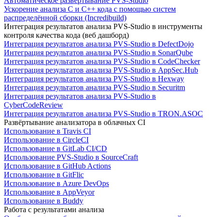
Автоматическое развертывание PVS-Studio
Ускорение анализа C и C++ кода с помощью систем
распределённой сборки (Incredibuild)
Интеграция результатов анализа PVS-Studio в инструменты
контроля качества кода (веб дашборд)
Интеграция результатов анализа PVS-Studio в DefectDojo
Интеграция результатов анализа PVS-Studio в SonarQube
Интеграция результатов анализа PVS-Studio в CodeChecker
Интеграция результатов анализа PVS-Studio в AppSec.Hub
Интеграция результатов анализа PVS-Studio в Hexway
Интеграция результатов анализа PVS-Studio в Securitm
Интеграция результатов анализа PVS-Studio в
CyberCodeReview
Интеграция результатов анализа PVS-Studio в TRON.ASOC
Развёртывание анализатора в облачных CI
Использование в Travis CI
Использование в CircleCI
Использование в GitLab CI/CD
Использование PVS-Studio в SourceCraft
Использование в GitHub Actions
Использование в GitFlic
Использование в Azure DevOps
Использование в AppVeyor
Использование в Buddy
Работа с результатами анализа