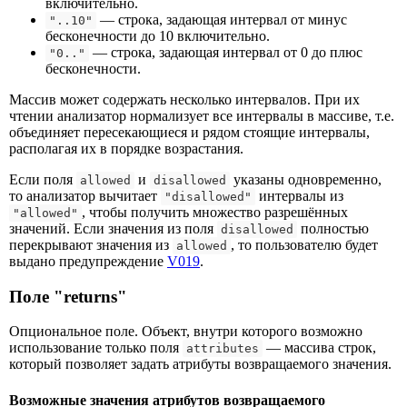
включительно.
— строка, задающая интервал от минус
"..10"
бесконечности до 10 включительно.
— строка, задающая интервал от 0 до плюс
"0.."
бесконечности.
Массив может содержать несколько интервалов. При их
чтении анализатор нормализует все интервалы в массиве, т.е.
объединяет пересекающиеся и рядом стоящие интервалы,
располагая их в порядке возрастания.
Если поля
и
указаны одновременно,
allowed
disallowed
то анализатор вычитает
интервалы из
"disallowed"
, чтобы получить множество разрешённых
"allowed"
значений. Если значения из поля
полностью
disallowed
перекрывают значения из
, то пользователю будет
allowed
выдано предупреждение
V019
.
Поле "returns"
Опциональное поле. Объект, внутри которого возможно
использование только поля
— массива строк,
attributes
который позволяет задать атрибуты возвращаемого значения.
Возможные значения атрибутов возвращаемого