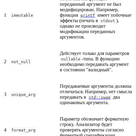
переданный аргумент не был
модифицирован. Например,
1
функция
имеет побочные
immutable
printf
эффекты (печать в
),
stdout
однако не производит
модификации переданных
аргументов.
Действует только для параметров
-типа. В функцию
nullable
2
not_null
необходимо передавать аргумент
в состоянии "валидный".
Передаваемые аргументы должны
отличаться. Например, нет смысла
3
unique_arg
передавать в
два
std::swap
одинаковых аргумента.
Параметр обозначает форматную
строку. Анализатор будет
4
проверять аргументы согласно
format_arg
форматной спецификации