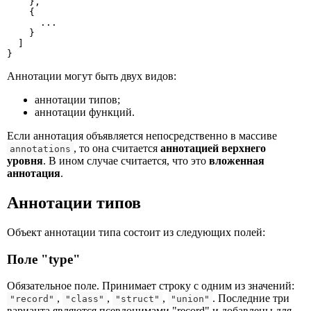
    },

    {

      ...

    }

  ]

}
Аннотации могут быть двух видов:
аннотации типов;
аннотации функций.
Если аннотация объявляется непосредственно в массиве
, то она считается
аннотацией верхнего
annotations
уровня
. В ином случае считается, что это
вложенная
аннотация
.
Аннотации типов
Объект аннотации типа состоит из следующих полей:
Поле "type"
Обязательное поле. Принимает строку с одним из значений:
,
,
,
. Последние три
"record"
"class"
"struct"
"union"
варианта являются псевдонимами "record" и добавлены для