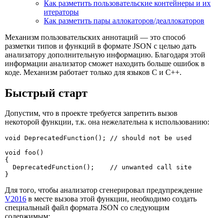
Как разметить пользовательские контейнеры и их
итераторы
Как разметить пары аллокаторов/деаллокаторов
Механизм пользовательских аннотаций — это способ
разметки типов и функций в формате JSON с целью дать
анализатору дополнительную информацию. Благодаря этой
информации анализатор сможет находить больше ошибок в
коде. Механизм работает только для языков С и С++.
Быстрый старт
Допустим, что в проекте требуется запретить вызов
некоторой функции, т.к. она нежелательна к использованию:
void DeprecatedFunction(); // should not be used

void foo()

{

  DeprecatedFunction();    // unwanted call site

}
Для того, чтобы анализатор сгенерировал предупреждение
V2016
в месте вызова этой функции, необходимо создать
специальный файл формата JSON со следующим
содержимым: