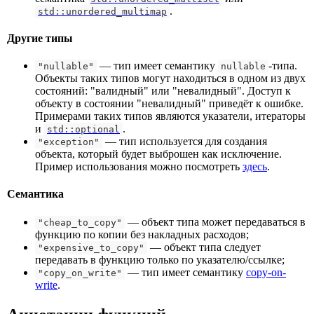
.
std::unordered_multimap
Другие типы
— тип имеет семантику
-типа.
"nullable"
nullable
Объекты таких типов могут находиться в одном из двух
состояний: "валидный" или "невалидный". Доступ к
объекту в состоянии "невалидный" приведёт к ошибке.
Примерами таких типов являются указатели, итераторы
и
.
std::optional
— тип используется для создания
"exception"
объекта, который будет выброшен как исключение.
Пример использования можно посмотреть
здесь
.
Семантика
— объект типа может передаваться в
"cheap_to_copy"
функцию по копии без накладных расходов;
— объект типа следует
"expensive_to_copy"
передавать в функцию только по указателю/ссылке;
— тип имеет семантику
copy-on-
"copy_on_write"
write
.