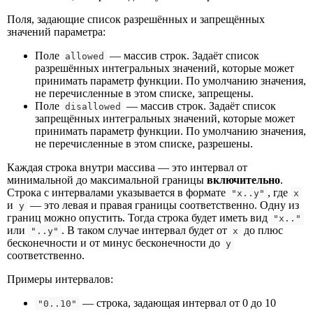
Поля, задающие список разрешённых и запрещённых
значений параметра:
Поле
— массив строк. Задаёт список
allowed
разрешённых интегральных значений, которые может
принимать параметр функции. По умолчанию значения,
не перечисленные в этом списке, запрещены.
Поле
— массив строк. Задаёт список
disallowed
запрещённых интегральных значений, которые может
принимать параметр функции. По умолчанию значения,
не перечисленные в этом списке, разрешены.
Каждая строка внутри массива — это интервал от
минимальной до максимальной границы
включительно
.
Строка с интервалами указывается в формате
, где
"x..y"
x
и
— это левая и правая границы соответственно. Одну из
y
границ можно опустить. Тогда строка будет иметь вид
"x.."
или
. В таком случае интервал будет от
до плюс
"..y"
x
бесконечности и от минус бесконечности до
y
соответственно.
Примеры интервалов:
— строка, задающая интервал от 0 до 10
"0..10"