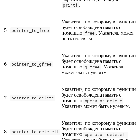
.
printf
Указатель, по которому в функции
будет освобождена память с
5
pointer_to_free
помощью
. Указатель может
free
быть нулевым.
Указатель, по которому в функции
будет освобождена память с
6
pointer_to_gfree
помощью
. Указатель
g_free
может быть нулевым.
Указатель, по которому в функции
будет освобождена память с
7
pointer_to_delete
помощью
.
operator delete
Указатель может быть нулевым.
Указатель, по которому в функции
будет освобождена память с
8
pointer_to_delete[]
помощью
.
operator delete[]
Указатель может быть нулевым.