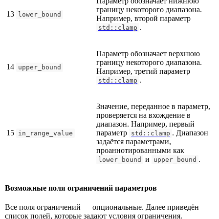
Параметр обозначает нижнюю
границу некоторого диапазона.
13
lower_bound
Например, второй параметр
.
std::clamp
Параметр обозначает верхнюю
границу некоторого диапазона.
14
upper_bound
Например, третий параметр
.
std::clamp
Значение, переданное в параметр,
проверяется на вхождение в
диапазон. Например, первый
15
параметр
. Диапазон
in_range_value
std::clamp
задаётся параметрами,
проаннотированными как
и
.
lower_bound
upper_bound
Возможные поля ограничений параметров
Все поля ограничений — опциональные. Далее приведён
список полей, которые задают условия ограничения.