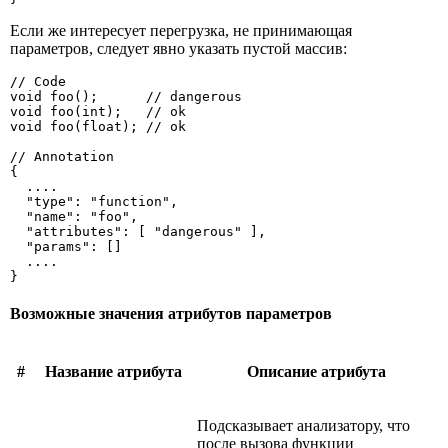
Если же интересует перегрузка, не принимающая
параметров, следует явно указать пустой массив:
// Code

void foo();      // dangerous

void foo(int);   // ok

void foo(float); // ok

// Annotation

{

  ....

  "type": "function",

  "name": "foo",

  "attributes": [ "dangerous" ],

  "params": []

  ....

}
Возможные значения атрибутов параметров
#
Название атрибута
Описание атрибута
Подсказывает анализатору, что
после вызова функции