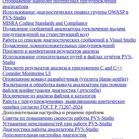
Отображение наиболее интересных предупреждений
анализатора
Использование диагностических правил группы OWASP в
PVS-Studio
MISRA Coding Standards and Compliance
Подавление сообщений анализатора (отключение выдачи
предупреждений на существующий код)
Работа со списком диагностических сообщений в Visual Studio
Подавление ложноположительных предупреждений
Просмотр и конвертация результатов анализа
Использование относительных путей в файлах отчётов PVS-
Studio
Просмотр результатов анализа в приложении C and C++
Compiler Monitoring UI
Оповещение команд разработчиков (утилита blame-notifier)
Фильтрация и обработка вывода анализатора при помощи
файлов конфигурации диагностик (.pvsconfig)
Исключение из анализа файлов и каталогов
Работа с предупреждениями, выявляющими критические
ошибки согласно ГОСТ Р 71207-2024
Дополнительная настройка и решение проблем
Советы по повышению скорости работы PVS-Studio
Устранение неисправностей при работе PVS-Studio
Диагностика работы анализатора PVS-Studio
Дополнительная настройка диагностик