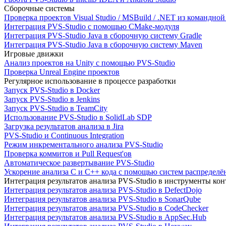
Сборочные системы
Проверка проектов Visual Studio / MSBuild / .NET из командно
Интеграция PVS-Studio с помощью CMake-модуля
Интеграция PVS-Studio Java в сборочную систему Gradle
Интеграция PVS-Studio Java в сборочную систему Maven
Игровые движки
Анализ проектов на Unity с помощью PVS-Studio
Проверка Unreal Engine проектов
Регулярное использование в процессе разработки
Запуск PVS-Studio в Docker
Запуск PVS-Studio в Jenkins
Запуск PVS-Studio в TeamCity
Использование PVS-Studio в SolidLab SDP
Загрузка результатов анализа в Jira
PVS-Studio и Continuous Integration
Режим инкрементального анализа PVS-Studio
Проверка коммитов и Pull Request'ов
Автоматическое развертывание PVS-Studio
Ускорение анализа C и C++ кода с помощью систем распределённ
Интеграция результатов анализа PVS-Studio в инструменты конт
Интеграция результатов анализа PVS-Studio в DefectDojo
Интеграция результатов анализа PVS-Studio в SonarQube
Интеграция результатов анализа PVS-Studio в CodeChecker
Интеграция результатов анализа PVS-Studio в AppSec.Hub