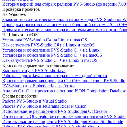
История версий для старых релизов PVS-Studio (до версии 7.00
Проверка проектов
На Windows
Знакомство со статическим анализатором кода PVS-Studio на W
Проверка проектов независимо от сборочной системы (C и C++
Прямая интеграция анализатора в системы автоматизации сбор
На Linux и macOS
Установка PVS-Studio C# на Linux и macOS
Как запустить PVS-Studio C# на Linux и macOS
Установка и обновление PVS-Studio C++ на Linux
Установка и обновление PVS-Studio C++ на macOS
Как запустить PVS-Studio C++ на Linux и macOS
Кроссплатформенное использование
Быстрый запуск PVS-Studio Java
Работа с ядром Java анализатора из командной строки
Кроссплатформенная проверка C и C++ проектов в PVS-Studio
PVS-Studio для Embedded-разработки
Анализ C и C++ проектов на основе JSON Compilation Database
Среды разработки
Работа PVS-Studio в Visual Studio
Работа PVS-Studio в JetBrains Rider и CLion
Использование расширения PVS-Studio для Qt Creator
Интеграция с Qt Creator без использования плагина PVS-Studio
Использование расширения PVS-Studio для Visual Studio Code
Работа PVS-Studio в IntelliJ IDEA и Android Studio