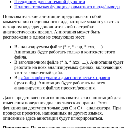
Псевдоним для системной функции
Пользовательская функция форматного ввода/вывода
Пользовательские аннотации представляют собой
комментарии специального вида, которые можно указать в
исходном коде для дополнительной настройки
диагностических правил. Аннотация может быть
расположена в одном из следующих мест:
В анализируемом файле (*.c, *.cpp, *.cxx, ....).
Аннотация будет работать только в контексте этого
файла.
В заголовочном файле (*.h, *.hxx, ....). Аннотация будет
работать на всех анализируемых файлах, включающих
этот заголовочный файл.
В
файле конфигурации диагностических правил
(.pvsconfig). Аннотация будет работать на всех
анализируемых файлах проекта/решения.
Далее представлен список пользовательских аннотаций для
изменения поведения диагностических правил. Этот
функционал доступен только для С и C++ анализатора. При
проверке проектов, написанных на других языках,
описанные здесь аннотации будут игнорироваться.
Примечание.
По умолчанию пользовательские аннотации не