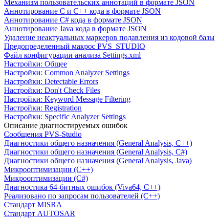
Механизм пользовательских аннотаций в формате JSON
Аннотирование C и C++ кода в формате JSON
Аннотирование C# кода в формате JSON
Аннотирование Java кода в формате JSON
Удаление неактуальных маркеров подавления из кодовой базы
Предопределенный макрос PVS_STUDIO
Файл конфигурации анализа Settings.xml
Настройки: Общее
Настройки: Common Analyzer Settings
Настройки: Detectable Errors
Настройки: Don't Check Files
Настройки: Keyword Message Filtering
Настройки: Registration
Настройки: Specific Analyzer Settings
Описание диагностируемых ошибок
Сообщения PVS-Studio
Диагностики общего назначения (General Analysis, C++)
Диагностики общего назначения (General Analysis, C#)
Диагностики общего назначения (General Analysis, Java)
Микрооптимизации (C++)
Микрооптимизации (C#)
Диагностика 64-битных ошибок (Viva64, C++)
Реализовано по запросам пользователей (C++)
Cтандарт MISRA
Стандарт AUTOSAR