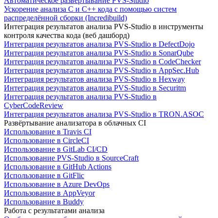
Автоматическое развертывание PVS-Studio
Ускорение анализа C и C++ кода с помощью систем
распределённой сборки (Incredibuild)
Интеграция результатов анализа PVS-Studio в инструменты
контроля качества кода (веб дашборд)
Интеграция результатов анализа PVS-Studio в DefectDojo
Интеграция результатов анализа PVS-Studio в SonarQube
Интеграция результатов анализа PVS-Studio в CodeChecker
Интеграция результатов анализа PVS-Studio в AppSec.Hub
Интеграция результатов анализа PVS-Studio в Hexway
Интеграция результатов анализа PVS-Studio в Securitm
Интеграция результатов анализа PVS-Studio в
CyberCodeReview
Интеграция результатов анализа PVS-Studio в TRON.ASOC
Развёртывание анализатора в облачных CI
Использование в Travis CI
Использование в CircleCI
Использование в GitLab CI/CD
Использование PVS-Studio в SourceCraft
Использование в GitHub Actions
Использование в GitFlic
Использование в Azure DevOps
Использование в AppVeyor
Использование в Buddy
Работа с результатами анализа