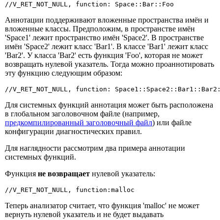
//V_RET_NOT_NULL, function: Space::Bar::Foo
Аннотации поддерживают вложенные пространства имён и
вложенные классы. Предположим, в пространстве имён
'Space1' лежит пространство имён 'Space2'. В пространстве
имён 'Space2' лежит класс 'Bar1'. В классе 'Bar1' лежит класс
'Bar2'. У класса 'Bar2' есть функция 'Foo', которая не может
возвращать нулевой указатель. Тогда можно проаннотировать
эту функцию следующим образом:
//V_RET_NOT_NULL, function: Space1::Space2::Bar1::Bar2
Для системных функций аннотация может быть расположена
в глобальном заголовочном файле (например,
предкомпилированный заголовочный файл
) или файле
конфигурации диагностических правил.
Для наглядности рассмотрим два примера аннотации
системных функций.
Функция
не возвращает
нулевой указатель:
//V_RET_NOT_NULL, function:malloc
Теперь анализатор считает, что функция 'malloc' не может
вернуть нулевой указатель и не будет выдавать