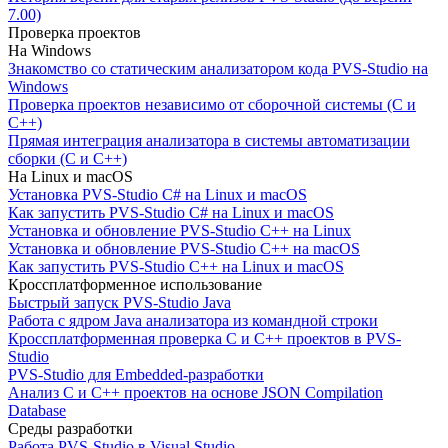
7.00)
Проверка проектов
На Windows
Знакомство со статическим анализатором кода PVS-Studio на
Windows
Проверка проектов независимо от сборочной системы (C и
C++)
Прямая интеграция анализатора в системы автоматизации
сборки (C и C++)
На Linux и macOS
Установка PVS-Studio C# на Linux и macOS
Как запустить PVS-Studio C# на Linux и macOS
Установка и обновление PVS-Studio C++ на Linux
Установка и обновление PVS-Studio C++ на macOS
Как запустить PVS-Studio C++ на Linux и macOS
Кроссплатформенное использование
Быстрый запуск PVS-Studio Java
Работа с ядром Java анализатора из командной строки
Кроссплатформенная проверка C и C++ проектов в PVS-
Studio
PVS-Studio для Embedded-разработки
Анализ C и C++ проектов на основе JSON Compilation
Database
Среды разработки
Работа PVS-Studio в Visual Studio