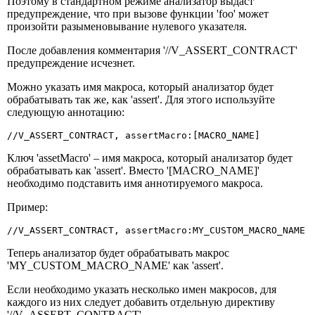
Поэтому в стандартном режиме анализатор выдаст
предупреждение, что при вызове функции 'foo' может
произойти разыменовывание нулевого указателя.
После добавления комментария '//V_ASSERT_CONTRACT'
предупреждение исчезнет.
Можно указать имя макроса, который анализатор будет
обрабатывать так же, как 'assert'. Для этого используйте
следующую аннотацию:
//V_ASSERT_CONTRACT, assertMacro:[MACRO_NAME]
Ключ 'assetMacro' – имя макроса, который анализатор будет
обрабатывать как 'assert'. Вместо '[MACRO_NAME]'
необходимо подставить имя аннотируемого макроса.
Пример:
//V_ASSERT_CONTRACT, assertMacro:MY_CUSTOM_MACRO_NAME
Теперь анализатор будет обрабатывать макрос
'MY_CUSTOM_MACRO_NAME' как 'assert'.
Если необходимо указать несколько имен макросов, для
каждого из них следует добавить отдельную директиву
'//V_ASSERT_CONTRACT'.