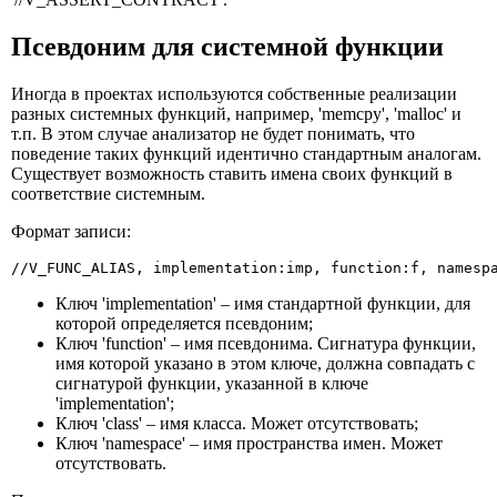
Псевдоним для системной функции
Иногда в проектах используются собственные реализации
разных системных функций, например, 'memcpy', 'malloc' и
т.п. В этом случае анализатор не будет понимать, что
поведение таких функций идентично стандартным аналогам.
Существует возможность ставить имена своих функций в
соответствие системным.
Формат записи:
//V_FUNC_ALIAS, implementation:imp, function:f, namesp
Ключ 'implementation' – имя стандартной функции, для
которой определяется псевдоним;
Ключ 'function' – имя псевдонима. Сигнатура функции,
имя которой указано в этом ключе, должна совпадать с
сигнатурой функции, указанной в ключе
'implementation';
Ключ 'class' – имя класса. Может отсутствовать;
Ключ 'namespace' – имя пространства имен. Может
отсутствовать.