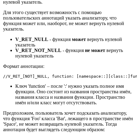
нулевой указатель.
Для этого существует возможность с помощью
пользовательских аннотаций указать анализатору, что
функция может или, наоборот, не может вернуть нулевой
указатель.
V_RET_NULL
- функция
может
вернуть нулевой
указатель
V_RET_NOT_NULL
- функция
не может
вернуть
нулевой указатель
Формат аннотации:
//V_RET_[NOT]_NULL, function: [namespace::][class::]fu
Ключ 'function' – после ':' нужно указать полное имя
функции. Оно состоит из названия пространства имён,
названия класса и названия функции. Пространство
имён и/или класс могут отсутствовать.
Предположим, пользователь хочет подсказать анализатору,
что функция 'Foo' класса 'Bar', лежащего в пространстве имён
'Space', не может возвращать нулевой указатель. Тогда
аннотация будет выглядеть следующим образом: