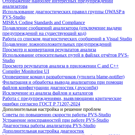
Отображение наиболее интересных предупреждений
анализатора
Использование диагностических правил группы OWASP в
PVS-Studio
MISRA Coding Standards and Compliance
Подавление сообщений анализатора (отключение выдачи
предупреждений на существующий код)
Работа со списком диагностических сообщений в Visual Studio
Подавление ложноположительных предупреждений
Просмотр и конвертация результатов анализа
Использование относительных путей в файлах отчётов PVS-
Studio
Просмотр результатов анализа в приложении C and C++
Compiler Monitoring UI
Оповещение команд разработчиков (утилита blame-notifier)
Фильтрация и обработка вывода анализатора при помощи
файлов конфигурации диагностик (.pvsconfig)
Исключение из анализа файлов и каталогов
Работа с предупреждениями, выявляющими критические
ошибки согласно ГОСТ Р 71207-2024
Дополнительная настройка и решение проблем
Советы по повышению скорости работы PVS-Studio
Устранение неисправностей при работе PVS-Studio
Диагностика работы анализатора PVS-Studio
Дополнительная настройка диагностик