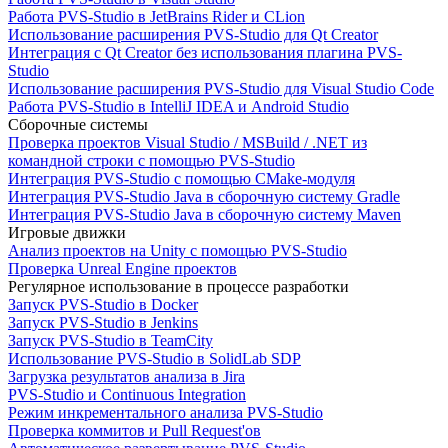
Работа PVS-Studio в JetBrains Rider и CLion
Использование расширения PVS-Studio для Qt Creator
Интеграция с Qt Creator без использования плагина PVS-
Studio
Использование расширения PVS-Studio для Visual Studio Code
Работа PVS-Studio в IntelliJ IDEA и Android Studio
Сборочные системы
Проверка проектов Visual Studio / MSBuild / .NET из
командной строки с помощью PVS-Studio
Интеграция PVS-Studio с помощью CMake-модуля
Интеграция PVS-Studio Java в сборочную систему Gradle
Интеграция PVS-Studio Java в сборочную систему Maven
Игровые движки
Анализ проектов на Unity с помощью PVS-Studio
Проверка Unreal Engine проектов
Регулярное использование в процессе разработки
Запуск PVS-Studio в Docker
Запуск PVS-Studio в Jenkins
Запуск PVS-Studio в TeamCity
Использование PVS-Studio в SolidLab SDP
Загрузка результатов анализа в Jira
PVS-Studio и Continuous Integration
Режим инкрементального анализа PVS-Studio
Проверка коммитов и Pull Request'ов