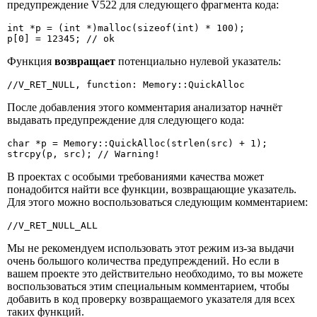
предупреждение V522 для следующего фрагмента кода:
int *p = (int *)malloc(sizeof(int) * 100);

p[0] = 12345; // ok
Функция
возвращает
потенциально нулевой указатель:
//V_RET_NULL, function: Memory::QuickAlloc
После добавления этого комментария анализатор начнёт
выдавать предупреждение для следующего кода:
char *p = Memory::QuickAlloc(strlen(src) + 1);

strcpy(p, src); // Warning!
В проектах с особыми требованиями качества может
понадобится найти все функции, возвращающие указатель.
Для этого можно воспользоваться следующим комментарием:
//V_RET_NULL_ALL
Мы не рекомендуем использовать этот режим из-за выдачи
очень большого количества предупреждений. Но если в
вашем проекте это действительно необходимо, то вы можете
воспользоваться этим специальным комментарием, чтобы
добавить в код проверку возвращаемого указателя для всех
таких функций.