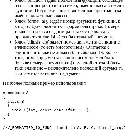
Ключ 'function' задаёт полное имя функции, состоящее
из названия пространства имён, имени класса и имени
функции. Поддерживаются вложенные пространства
имён и вложенные классы.
Ключ 'format_arg' задаёт номер аргумента функции, в
котором будет находиться форматная строка. Номера
также считаются с единицы и также не должны
превышать число 14. Это обязательный аргумент.
Ключ 'ellipsis_arg' задаёт номер аргумента функции с
эллипсисом (то есть многоточием). Считается с
единицы и также не должен быть больше 14. Более
того, номер аргумента с эллипсисом должен быть
больше номера аргумента с форматной строкой (всё-
таки эллипсис – исключительно последний аргумент).
Это тоже обязательный аргумент.
Наиболее полный пример использования:
namespace A

{

  class B

  {

    void C(int, const char *fmt, ...);

  };

}

//V_FORMATTED_IO_FUNC, function:A::B::C, format_arg:2,