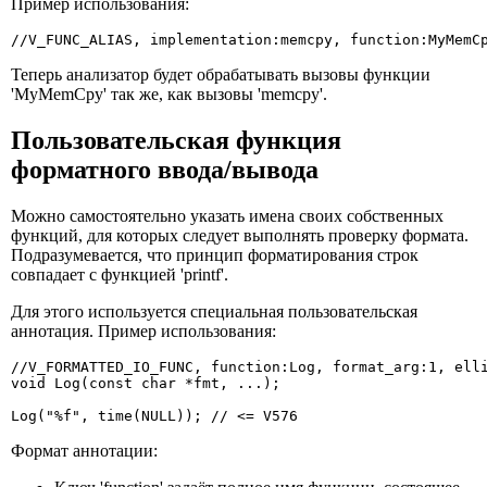
Пример использования:
//V_FUNC_ALIAS, implementation:memcpy, function:MyMemC
Теперь анализатор будет обрабатывать вызовы функции
'MyMemCpy' так же, как вызовы 'memcpy'.
Пользовательская функция
форматного ввода/вывода
Можно самостоятельно указать имена своих собственных
функций, для которых следует выполнять проверку формата.
Подразумевается, что принцип форматирования строк
совпадает с функцией 'printf'.
Для этого используется специальная пользовательская
аннотация. Пример использования:
//V_FORMATTED_IO_FUNC, function:Log, format_arg:1, elli
void Log(const char *fmt, ...);

Log("%f", time(NULL)); // <= V576
Формат аннотации: