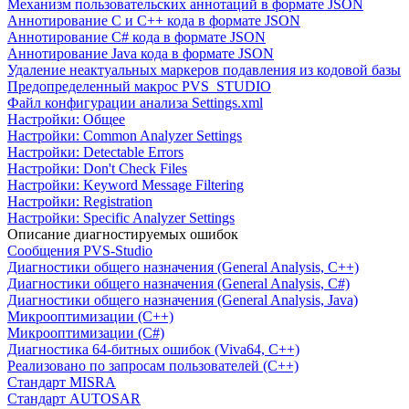
Механизм пользовательских аннотаций в формате JSON
Аннотирование C и C++ кода в формате JSON
Аннотирование C# кода в формате JSON
Аннотирование Java кода в формате JSON
Удаление неактуальных маркеров подавления из кодовой базы
Предопределенный макрос PVS_STUDIO
Файл конфигурации анализа Settings.xml
Настройки: Общее
Настройки: Common Analyzer Settings
Настройки: Detectable Errors
Настройки: Don't Check Files
Настройки: Keyword Message Filtering
Настройки: Registration
Настройки: Specific Analyzer Settings
Описание диагностируемых ошибок
Сообщения PVS-Studio
Диагностики общего назначения (General Analysis, C++)
Диагностики общего назначения (General Analysis, C#)
Диагностики общего назначения (General Analysis, Java)
Микрооптимизации (C++)
Микрооптимизации (C#)
Диагностика 64-битных ошибок (Viva64, C++)
Реализовано по запросам пользователей (C++)
Cтандарт MISRA
Стандарт AUTOSAR