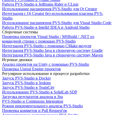
Работа PVS-Studio в JetBrains Rider и CLion
Использование расширения PVS-Studio для Qt Creator
Интеграция с Qt Creator без использования плагина PVS-
Studio
Использование расширения PVS-Studio для Visual Studio Code
Работа PVS-Studio в IntelliJ IDEA и Android Studio
Сборочные системы
Проверка проектов Visual Studio / MSBuild / .NET из
командной строки с помощью PVS-Studio
Интеграция PVS-Studio с помощью CMake-модуля
Интеграция PVS-Studio Java в сборочную систему Gradle
Интеграция PVS-Studio Java в сборочную систему Maven
Игровые движки
Анализ проектов на Unity с помощью PVS-Studio
Проверка Unreal Engine проектов
Регулярное использование в процессе разработки
Запуск PVS-Studio в Docker
Запуск PVS-Studio в Jenkins
Запуск PVS-Studio в TeamCity
Использование PVS-Studio в SolidLab SDP
Загрузка результатов анализа в Jira
PVS-Studio и Continuous Integration
Режим инкрементального анализа PVS-Studio
Проверка коммитов и Pull Request'ов