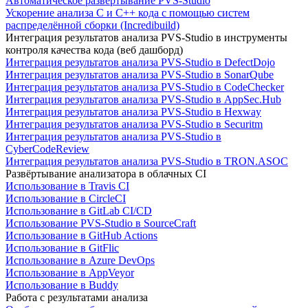
Автоматическое развертывание PVS-Studio
Ускорение анализа C и C++ кода с помощью систем
распределённой сборки (Incredibuild)
Интеграция результатов анализа PVS-Studio в инструменты
контроля качества кода (веб дашборд)
Интеграция результатов анализа PVS-Studio в DefectDojo
Интеграция результатов анализа PVS-Studio в SonarQube
Интеграция результатов анализа PVS-Studio в CodeChecker
Интеграция результатов анализа PVS-Studio в AppSec.Hub
Интеграция результатов анализа PVS-Studio в Hexway
Интеграция результатов анализа PVS-Studio в Securitm
Интеграция результатов анализа PVS-Studio в
CyberCodeReview
Интеграция результатов анализа PVS-Studio в TRON.ASOC
Развёртывание анализатора в облачных CI
Использование в Travis CI
Использование в CircleCI
Использование в GitLab CI/CD
Использование PVS-Studio в SourceCraft
Использование в GitHub Actions
Использование в GitFlic
Использование в Azure DevOps
Использование в AppVeyor
Использование в Buddy
Работа с результатами анализа