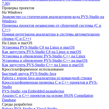
7.00)
Проверка проектов
На Windows
Знакомство со статическим анализатором кода PVS-Studio на
Windows
Проверка проектов независимо от сборочной системы (C и
C++)
Прямая интеграция анализатора в системы автоматизации
сборки (C и C++)
На Linux и macOS
Установка PVS-Studio C# на Linux и macOS
Как запустить PVS-Studio C# на Linux и macOS
Установка и обновление PVS-Studio C++ на Linux
Установка и обновление PVS-Studio C++ на macOS
Как запустить PVS-Studio C++ на Linux и macOS
Кроссплатформенное использование
Быстрый запуск PVS-Studio Java
Работа с ядром Java анализатора из командной строки
Кроссплатформенная проверка C и C++ проектов в PVS-
Studio
PVS-Studio для Embedded-разработки
Анализ C и C++ проектов на основе JSON Compilation
Database
Среды разработки
Работа PVS-Studio в Visual Studio