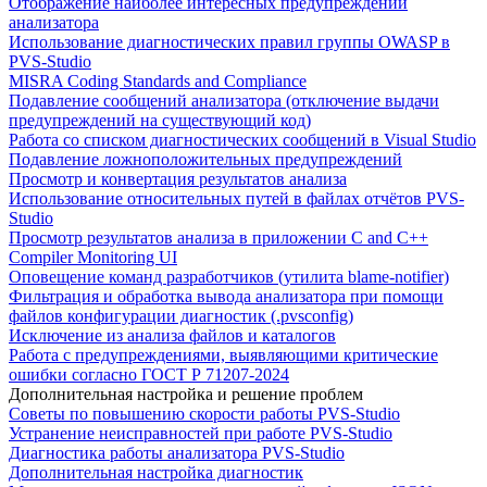
Отображение наиболее интересных предупреждений
анализатора
Использование диагностических правил группы OWASP в
PVS-Studio
MISRA Coding Standards and Compliance
Подавление сообщений анализатора (отключение выдачи
предупреждений на существующий код)
Работа со списком диагностических сообщений в Visual Studio
Подавление ложноположительных предупреждений
Просмотр и конвертация результатов анализа
Использование относительных путей в файлах отчётов PVS-
Studio
Просмотр результатов анализа в приложении C and C++
Compiler Monitoring UI
Оповещение команд разработчиков (утилита blame-notifier)
Фильтрация и обработка вывода анализатора при помощи
файлов конфигурации диагностик (.pvsconfig)
Исключение из анализа файлов и каталогов
Работа с предупреждениями, выявляющими критические
ошибки согласно ГОСТ Р 71207-2024
Дополнительная настройка и решение проблем
Советы по повышению скорости работы PVS-Studio
Устранение неисправностей при работе PVS-Studio
Диагностика работы анализатора PVS-Studio
Дополнительная настройка диагностик