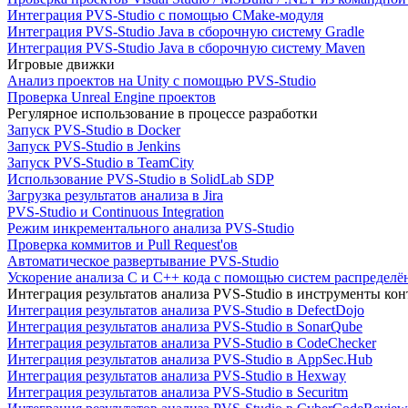
Интеграция PVS-Studio с помощью CMake-модуля
Интеграция PVS-Studio Java в сборочную систему Gradle
Интеграция PVS-Studio Java в сборочную систему Maven
Игровые движки
Анализ проектов на Unity с помощью PVS-Studio
Проверка Unreal Engine проектов
Регулярное использование в процессе разработки
Запуск PVS-Studio в Docker
Запуск PVS-Studio в Jenkins
Запуск PVS-Studio в TeamCity
Использование PVS-Studio в SolidLab SDP
Загрузка результатов анализа в Jira
PVS-Studio и Continuous Integration
Режим инкрементального анализа PVS-Studio
Проверка коммитов и Pull Request'ов
Автоматическое развертывание PVS-Studio
Ускорение анализа C и C++ кода с помощью систем распределённ
Интеграция результатов анализа PVS-Studio в инструменты конт
Интеграция результатов анализа PVS-Studio в DefectDojo
Интеграция результатов анализа PVS-Studio в SonarQube
Интеграция результатов анализа PVS-Studio в CodeChecker
Интеграция результатов анализа PVS-Studio в AppSec.Hub
Интеграция результатов анализа PVS-Studio в Hexway
Интеграция результатов анализа PVS-Studio в Securitm