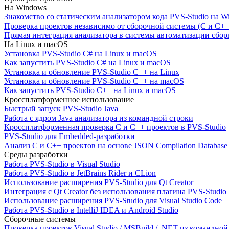
На Windows
Знакомство со статическим анализатором кода PVS-Studio на W
Проверка проектов независимо от сборочной системы (C и C++
Прямая интеграция анализатора в системы автоматизации сбор
На Linux и macOS
Установка PVS-Studio C# на Linux и macOS
Как запустить PVS-Studio C# на Linux и macOS
Установка и обновление PVS-Studio C++ на Linux
Установка и обновление PVS-Studio C++ на macOS
Как запустить PVS-Studio C++ на Linux и macOS
Кроссплатформенное использование
Быстрый запуск PVS-Studio Java
Работа с ядром Java анализатора из командной строки
Кроссплатформенная проверка C и C++ проектов в PVS-Studio
PVS-Studio для Embedded-разработки
Анализ C и C++ проектов на основе JSON Compilation Database
Среды разработки
Работа PVS-Studio в Visual Studio
Работа PVS-Studio в JetBrains Rider и CLion
Использование расширения PVS-Studio для Qt Creator
Интеграция с Qt Creator без использования плагина PVS-Studio
Использование расширения PVS-Studio для Visual Studio Code
Работа PVS-Studio в IntelliJ IDEA и Android Studio
Сборочные системы
Проверка проектов Visual Studio / MSBuild / .NET из командно